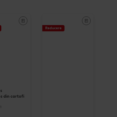
Reducere
ps
s din cartofi
0)