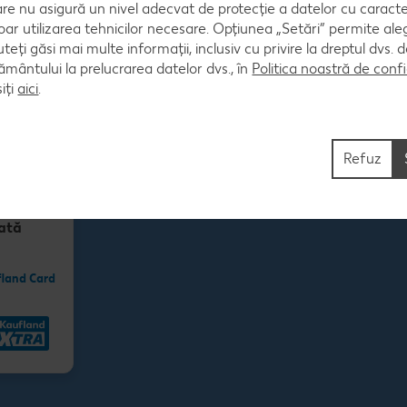
are nu asigură un nivel adecvat de protecție a datelor cu caract
A
oar utilizarea tehnicilor necesare. Opțiunea „Setări” permite al
uteți găsi mai multe informații, inclusiv cu privire la dreptul dvs.
ântului la prelucrarea datelor dvs., în
Politica noastră de confi
iți
aici
.
Refuz
lată
fland Card