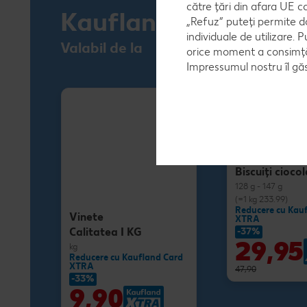
către țări din afara UE c
Kaufland Card XTR
„Refuz” puteți permite d
individuale de utilizare. P
Valabil de la
orice moment a consimțăm
Impressumul nostru îl găs
Milka
Biscuiţi cioco
128 g - 147 g
(=1 kg 233.99)
Reducere cu Kau
Vinete
XTRA
Calitatea I KG
-37%
29,95
kg
Reducere cu Kaufland Card
XTRA
47,90
-33%
9,90