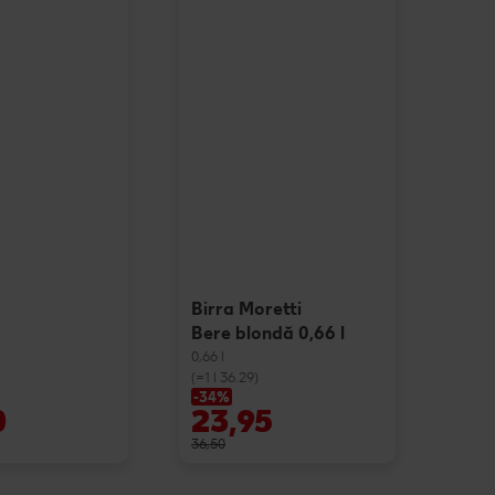
Birra Moretti
Bere blondă 0,66 l
0,66 l
(=1 l 36.29)
-34%
0
23,95
36,50