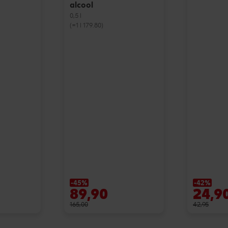
alcool
0,5 l
(=1 l 179.80)
-45%
-42%
89,90
24,9
165,00
42,95