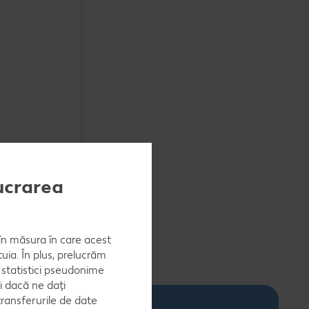
zvor
ificată
lucrarea
, în măsura în care acest
uia. În plus, prelucrăm
a statistici pseudonime
i dacă ne dați
ransferurile de date