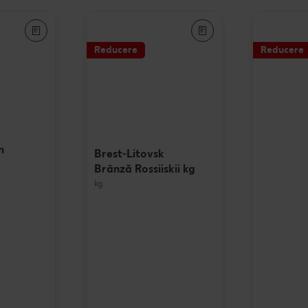
Reducere
Reducere
n
Brest-Litovsk
G
Brânză Rossiiskii kg
kg