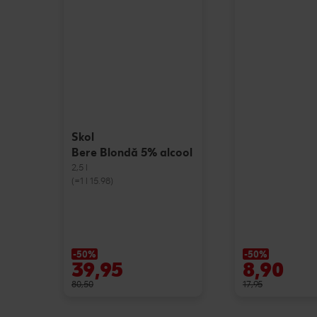
Skol
Bere Blondă 5% alcool
2,5 l
(=1 l 15.98)
-50%
-50%
39,95
8,90
80,50
17,95