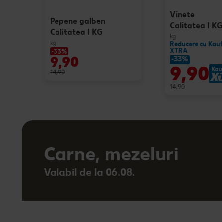
Vinete
Pepene galben
Calitatea I K
Calitatea I KG
kg
kg
Reducere cu Kau
XTRA
-33%
9,90
-33%
9,90
14,90
14,90
Carne, mezeluri
Valabil de la 06.08.