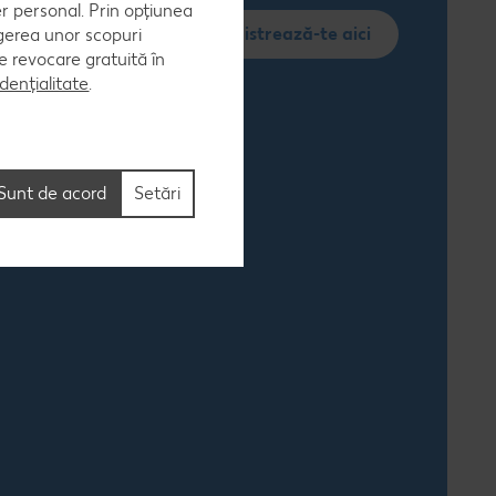
er personal. Prin opțiunea
Înregistrează-te aici
egerea unor scopuri
 de revocare gratuită în
dențialitate
.
Sunt de acord
Setări