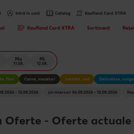
i
Intră în cont
Catalog
Kaufland Card XTRA
al
Kaufland Card XTRA
Sortiment
Rețe
Cupoane XTRA
Noile noastre brandur
Caută
sosit
Oferte Parteneri Kaufland Card
Rețet
Ma
Mi
XTRA
Sortiment tematic
.
11.08.
12.08.
Rețet
Reduceri de categorie
Atât de ieftin
e, flori
Carne, mezeluri
Lactate, ouă
Delicatese, conge
Rețet
Prospețime în fiecare 
pentru animale 06.08.2026 - 12.08.2026
joi-miercuri 06.08.2026 - 12.08.2026
Rețet
Dicționar de alimente
Valorile noastre
a Oferte
-
Oferte actuale
Mărcile noastre