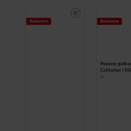
Reducere
Reducere
Pepene galbe
Calitatea I K
kg