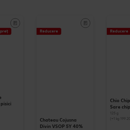
preț
Reducere
Reducere
e
Chio Chi
pisici
Sare chip
125 g
(=1 kg 199.2
Chateau Cojusna
Divin VSOP 5Y 40%