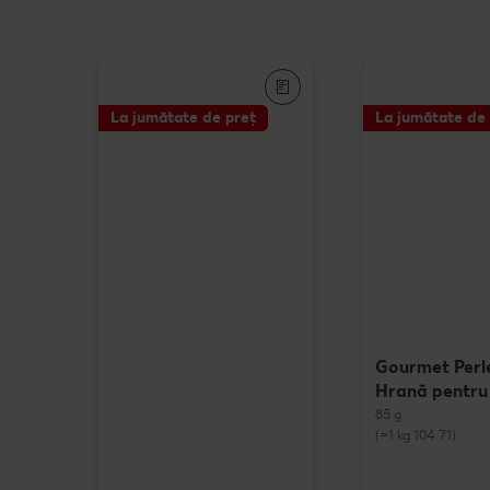
La jumătate de preț
La jumătate de 
Gourmet Perl
Hrană pentru 
85 g
(=1 kg 104.71)