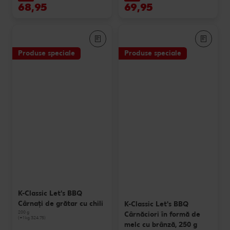
68,95
69,95
Produse speciale
Produse speciale
K-Classic Let's BBQ
Cârnați de grătar cu chili
K-Classic Let's BBQ
200 g
Cârnăciori în formă de
(=1 kg 324.75)
melc cu brânză, 250 g