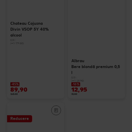
Chateau Cojusna
Divin VSOP 5Y 40%
alcool
0,5 l
(=1 l 179.80)
Albrau
Bere blondă premium 0,5
l
0,5 l
(=1 l 25.90)
-45%
-16%
89,90
12,95
165,00
15,50
Reducere