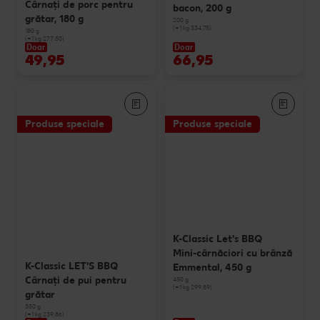
Cârnaţi de porc pentru
bacon, 200 g
grătar, 180 g
200 g
(=1 kg 334.75)
180 g
(=1 kg 277.50)
Doar
Doar
49,95
66,95
Produse speciale
Produse speciale
K-Classic Let's BBQ
Mini-cârnăciori cu brânză
K-Classic LET'S BBQ
Emmental, 450 g
Cârnaţi de pui pentru
450 g
(=1 kg 299.89)
grătar
350 g
(=1 kg 239.86)