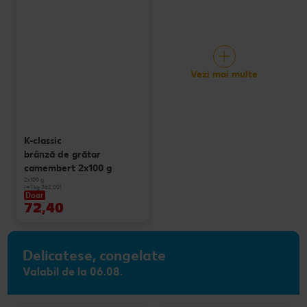
Vezi mai multe
K-classic
brânză de grătar
camembert 2x100 g
2x100 g
(=1 kg 362.00)
Doar
72,40
Delicatese, congelate
Valabil de la 06.08.