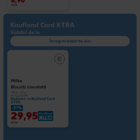
8,90
17,95
Kaufland Card XTRA
Valabil de la
Înregistrează-te aici
Milka
Biscuiţi ciocolată
128 g - 147 g
(=1 kg 233.99)
Reducere cu Kaufland Card
XTRA
-37%
29,95
47,90