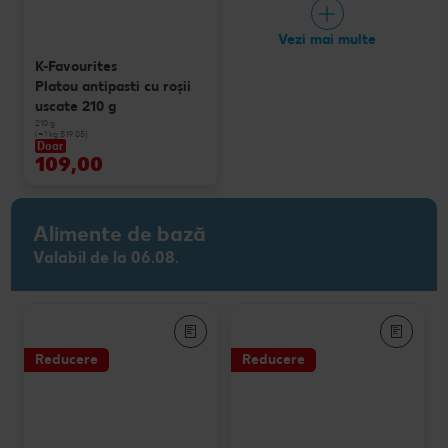
Vezi mai multe
K-Favourites
Platou antipasti cu roșii
uscate 210 g
210 g
(=1 kg 519.05)
Doar
109,00
Alimente de bază
Valabil de la 06.08.
Reducere
Reducere