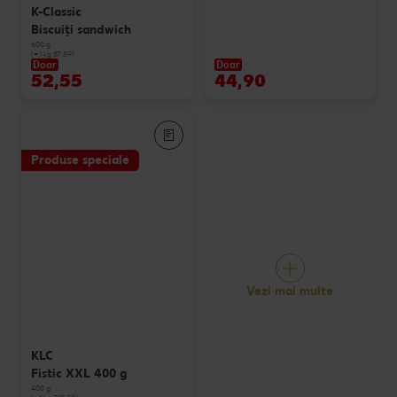
K-Classic
Biscuiți sandwich
600 g
(=1 kg 87.59)
Doar
Doar
52,55
44,90
Produse speciale
Vezi mai multe
KLC
Fistic XXL 400 g
400 g