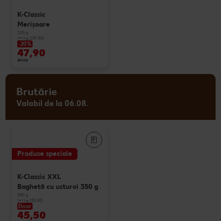
K-Classic
Merişoare
200 g
(=1 kg 239.50)
-20%
47,90
59,90
Brutărie
Valabil de la 06.08.
Produse speciale
K-Classic XXL
Baghetă cu usturoi 350 g
350 g
(=1 kg 130.00)
Doar
45,50