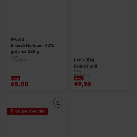
K-Gold
Brânză Halloumi 43%
grăsime 225 g
225 g
Let`s BBQ
(=1 kg 288.89)
Brânză grill
280 g
(=1 kg 178.40)
Doar
Doar
65,00
49,95
Produse speciale