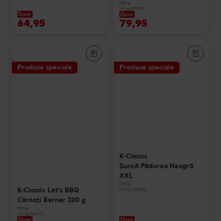
250 g
(=1 kg 319.80)
Doar
Doar
64,95
79,95
Produse speciale
Produse speciale
K-Classic
Şuncă Pădurea Neagră
XXL
250 g
K-Classic Let's BBQ
(=1 kg 279.80)
Cârnaţi Berner 300 g
300 g
(=1 kg 268.17)
Doar
Doar