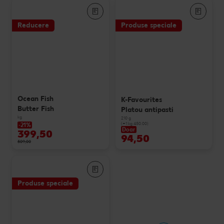
Reducere
Produse speciale
Ocean Fish
K-Favourites
Butter Fish
Platou antipasti
kg
210 g
(=1 kg 450.00)
-21%
Doar
399,50
94,50
509,00
Produse speciale