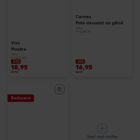
Carmez
Pate deosebit de găină
200 g
(=1 kg 84.75)
Vita
Mazăre
690 g
(=1 kg 27.47)
-32%
-25%
18,95
16,95
27,90
22,90
Reducere
Vezi mai multe