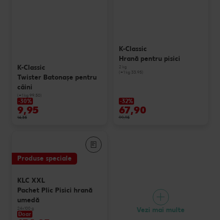
K-Classic
Hrană pentru pisici
K-Classic
2 kg
(=1 kg 33.95)
Twister Batonaşe pentru
câini
(=1 kg 99.50)
-30%
-32%
9,95
67,90
14,35
99,95
Produse speciale
KLC XXL
Pachet Plic Pisici hrană
umedă
24x100 g
Vezi mai multe
Doar