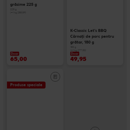
grăsime 225 g
225 g
(=1 kg 288.89)
K-Classic Let's BBQ
Cârnaţi de porc pentru
grătar, 180 g
180 g
(=1 kg 277.50)
Doar
Doar
65,00
49,95
Produse speciale