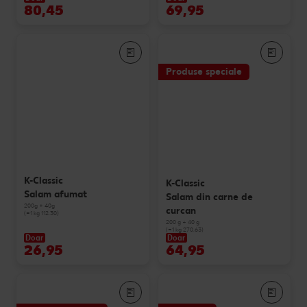
80,45
69,95
Produse speciale
K-Classic
K-Classic
Salam afumat
Salam din carne de
200g + 40g
curcan
(=1 kg 112.30)
200 g + 40 g
(=1 kg 270.63)
Doar
Doar
26,95
64,95