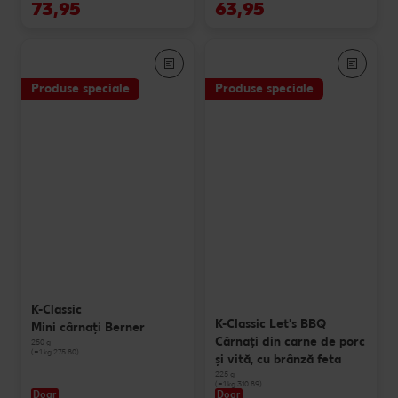
73,95
63,95
Produse speciale
Produse speciale
K-Classic
K-Classic Let's BBQ
Mini cârnați Berner
Cârnați din carne de porc
250 g
(=1 kg 275.80)
și vită, cu brânză feta
225 g
(=1 kg 310.89)
Doar
Doar