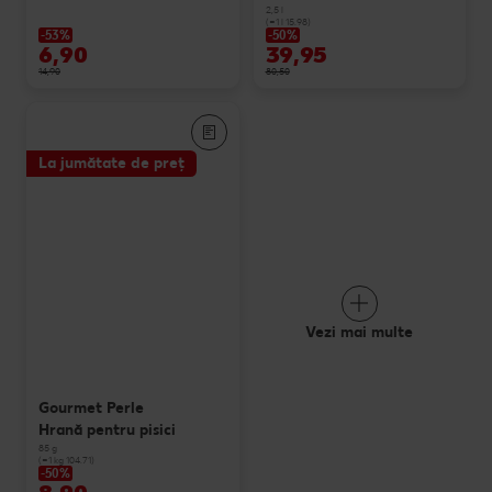
2,5 l
(=1 l 15.98)
-53%
-50%
6,90
39,95
14,90
80,50
La jumătate de preț
Vezi mai multe
Gourmet Perle
Hrană pentru pisici
85 g
(=1 kg 104.71)
-50%