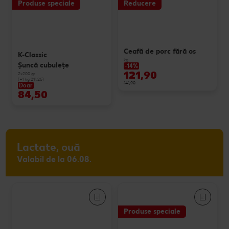
Produse speciale
Reducere
Ceafă de porc fără os
K-Classic
kg
Șuncă cubulețe
-14%
121,90
2x200 gr
(=1 kg 211.25)
141,90
Doar
84,50
Lactate, ouă
Valabil de la 06.08.
Produse speciale