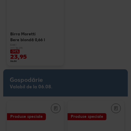
Birra Moretti
Bere blondă 0,66 l
0,66 l
(=1 l 36.29)
-34%
23,95
36,50
Gospodărie
Valabil de la 06.08.
Produse speciale
Produse speciale