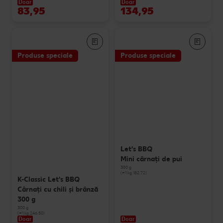
Doar
Doar
83,95
134,95
Produse speciale
Produse speciale
Let's BBQ
Mini cârnaţi de pui
350 g
(=1 kg 182.72)
K-Classic Let's BBQ
Cârnați cu chili și brânză
300 g
300 g
(=1 kg 246.50)
Doar
Doar