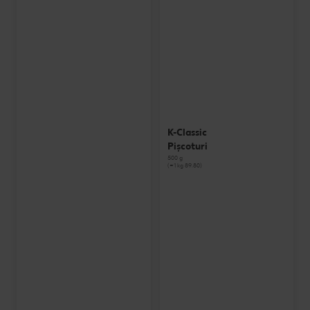
K-Classic
Pișcoturi
500 g
(=1 kg 89.80)