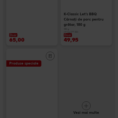
K-Classic Let's BBQ
Cârnaţi de porc pentru
grătar, 180 g
180 g
(=1 kg 277.50)
Doar
Doar
65,00
49,95
Produse speciale
Vezi mai multe