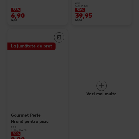
2,5 l
(=1 l 15.98)
-53%
-50%
6,90
39,95
14,90
80,50
La jumătate de preț
Vezi mai multe
Gourmet Perle
Hrană pentru pisici
85 g
(=1 kg 104.71)
-50%