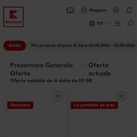
Magazin:
RO
Cau
Oferte
Astăzi
Mix produse chipsuri & bere 06.08.2026 - 12.08.2026
Prezentare Generala Oferte
Catalogul actual
Prezentare Generala
-
Oferte
Kaufland Card XTRA
Oferte
actuale
Cupoane XTRA
Sortiment
Oferte valabile de la data de 09.08.
Oferte Parteneri Kaufland Card XTRA
Noile noastre branduri au sosit
Rețete
NOU
Reduceri de categorie
Sortiment tematic
Caută o rețetă
Reducere
La jumătate de preț
Noutăți
Atât de ieftin
Rețete cu pește
Ieftin si bun
Blog
Prospețime în fiecare zi
Rețete de post
RE:FRESH
Stare de bine