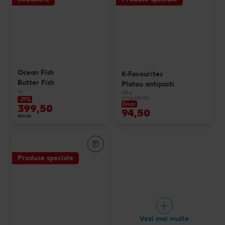
Ocean Fish
K-Favourites
Butter Fish
Platou antipasti
kg
210 g
(=1 kg 450.00)
-21%
Doar
399,50
94,50
509,00
Produse speciale
Vezi mai multe