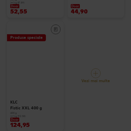
(=1 kg 87.59)
Doar
Doar
52,55
44,90
Produse speciale
Vezi mai multe
KLC
Fistic XXL 400 g
400 g
(=1 kg 312.38)
Doar
124,95