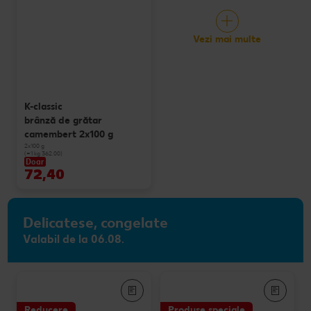
Vezi mai multe
K-classic
brânză de grătar
camembert 2x100 g
2x100 g
(=1 kg 362.00)
Doar
72,40
Delicatese, congelate
Valabil de la 06.08.
Reducere
Produse speciale