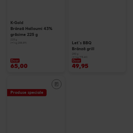
K-Gold
Brânză Halloumi 43%
grăsime 225 g
225 g
Let`s BBQ
(=1 kg 288.89)
Brânză grill
280 g
(=1 kg 178.40)
Doar
Doar
65,00
49,95
Produse speciale