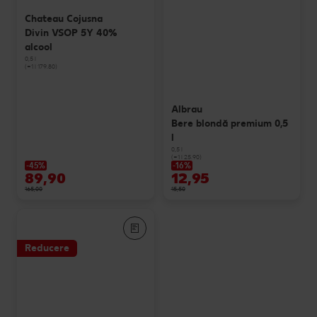
Chateau Cojusna
Divin VSOP 5Y 40%
alcool
0,5 l
(=1 l 179.80)
Albrau
Bere blondă premium 0,5
l
0,5 l
(=1 l 25.90)
-45%
-16%
89,90
12,95
165,00
15,50
Reducere