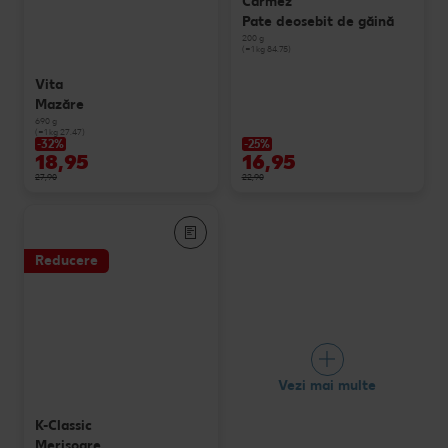
Carmez
Pate deosebit de găină
200 g
(=1 kg 84.75)
Vita
Mazăre
690 g
(=1 kg 27.47)
-32%
-25%
18,95
16,95
27,90
22,90
Reducere
Vezi mai multe
K-Classic
Merişoare