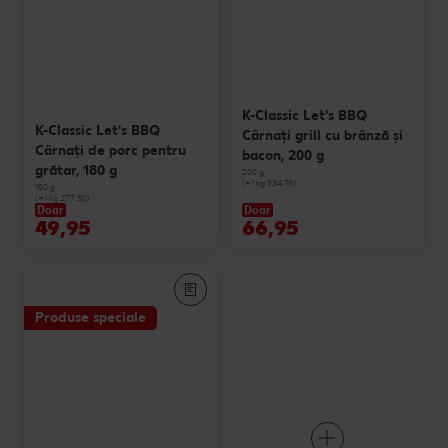
K-Classic Let's BBQ
K-Classic Let's BBQ
Cârnaţi grill cu brânză și
Cârnaţi de porc pentru
bacon, 200 g
grătar, 180 g
200 g
(=1 kg 334.75)
180 g
(=1 kg 277.50)
Doar
Doar
49,95
66,95
Produse speciale