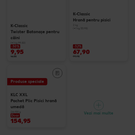
K-Classic
Hrană pentru pisici
K-Classic
2 kg
(=1 kg 33.95)
Twister Batonaşe pentru
câini
(=1 kg 99.50)
-30%
-32%
9,95
67,90
14,35
99,95
Produse speciale
KLC XXL
Pachet Plic Pisici hrană
umedă
24x100 g
Vezi mai multe
Doar
154,95