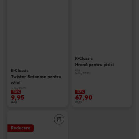
K-Classic
Hrană pentru pisici
K-Classic
2 kg
(=1 kg 33.95)
Twister Batonaşe pentru
câini
(=1 kg 99.50)
-30%
-32%
9,95
67,90
14,35
99,95
Reducere