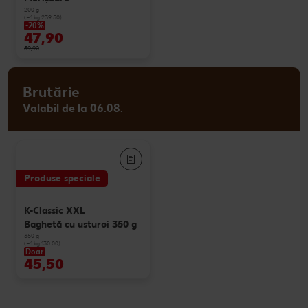
200 g
(=1 kg 239.50)
-20%
47,90
59,90
Brutărie
Valabil de la 06.08.
Produse speciale
K-Classic XXL
Baghetă cu usturoi 350 g
350 g
(=1 kg 130.00)
Doar
45,50