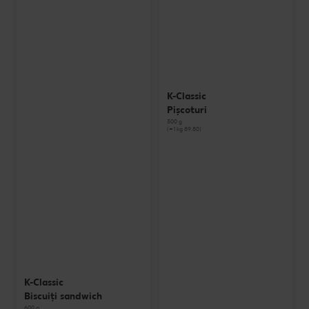
K-Classic
Pișcoturi
500 g
(=1 kg 89.80)
K-Classic
Biscuiți sandwich
600 g