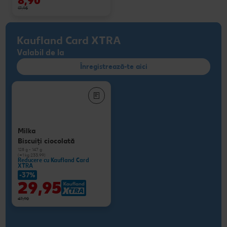
8,90
17,95
Kaufland Card XTRA
Valabil de la
Înregistrează-te aici
Milka
Biscuiţi ciocolată
128 g - 147 g
(=1 kg 233.99)
Reducere cu Kaufland Card
XTRA
-37%
29,95
47,90