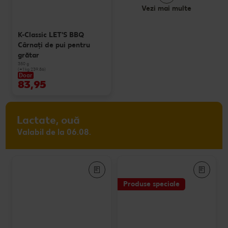
Vezi mai multe
K-Classic LET'S BBQ
Cârnaţi de pui pentru
grătar
350 g
(=1 kg 239.86)
Doar
83,95
Lactate, ouă
Valabil de la 06.08.
Produse speciale