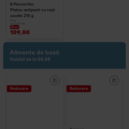
K-Favourites
Platou antipasti cu roșii
uscate 210 g
210 g
(=1 kg 519.05)
Doar
109,00
Alimente de bază
Valabil de la 06.08.
Reducere
Reducere