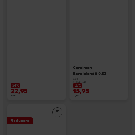
Caraiman
Bere blondă 0,33 l
0,33 l
(=1 l 48.34)
-24%
-25%
22,95
15,95
30,50
21,50
Reducere