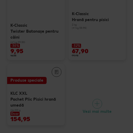
K-Classic
Hrană pentru pisici
K-Classic
2 kg
(=1 kg 33.95)
Twister Batonaşe pentru
câini
(=1 kg 99.50)
-30%
-32%
9,95
67,90
14,35
99,95
Produse speciale
KLC XXL
Pachet Plic Pisici hrană
umedă
24x100 g
Vezi mai multe
Doar
154,95