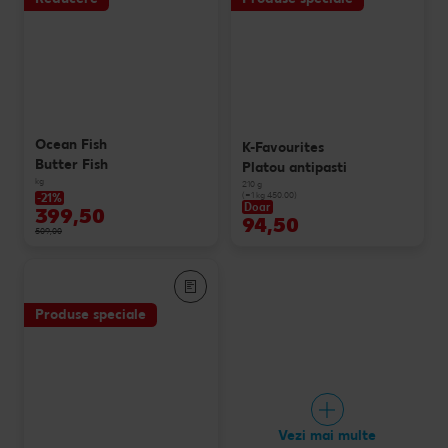
Ocean Fish
K-Favourites
Butter Fish
Platou antipasti
kg
210 g
(=1 kg 450.00)
-21%
Doar
399,50
94,50
509,00
Produse speciale
Vezi mai multe