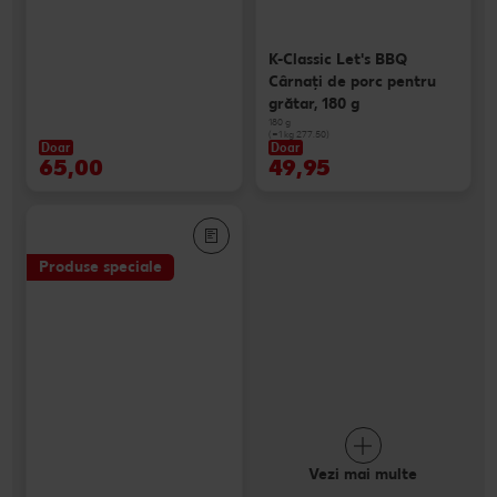
K-Classic Let's BBQ
Cârnaţi de porc pentru
grătar, 180 g
180 g
(=1 kg 277.50)
Doar
Doar
65,00
49,95
Produse speciale
Vezi mai multe