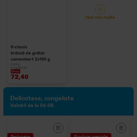
Vezi mai multe
K-classic
brânză de grătar
camembert 2x100 g
2x100 g
(=1 kg 362.00)
Doar
72,40
Delicatese, congelate
Valabil de la 06.08.
Reducere
Produse speciale