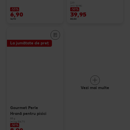
2,5 l
(=1 l 15.98)
-53%
-50%
6,90
39,95
14,90
80,50
La jumătate de preț
Vezi mai multe
Gourmet Perle
Hrană pentru pisici
85 g
(=1 kg 104.71)
-50%