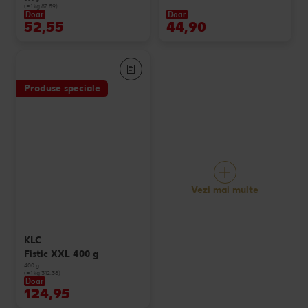
(=1 kg 87.59)
Doar
Doar
52,55
44,90
Produse speciale
Vezi mai multe
KLC
Fistic XXL 400 g
400 g
(=1 kg 312.38)
Doar
124,95