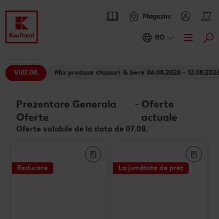
Magazin:
RO
Cau
Oferte
Vi
07.08.
Mix produse chipsuri & bere 06.08.2026 - 12.08.202
Prezentare Generala Oferte
Catalogul actual
Prezentare Generala
-
Oferte
Kaufland Card XTRA
Oferte
actuale
Cupoane XTRA
Sortiment
Oferte valabile de la data de 07.08.
Oferte Parteneri Kaufland Card XTRA
Noile noastre branduri au sosit
Rețete
NOU
Reduceri de categorie
Sortiment tematic
Caută o rețetă
Reducere
La jumătate de preț
Noutăți
Atât de ieftin
Rețete cu pește
Ieftin si bun
Blog
Prospețime în fiecare zi
Rețete de post
RE:FRESH
Stare de bine