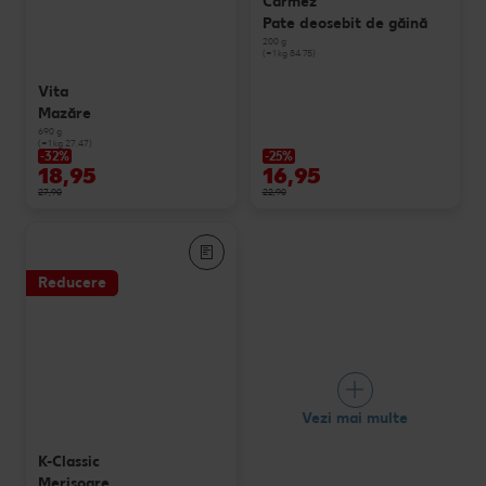
Carmez
Pate deosebit de găină
200 g
(=1 kg 84.75)
Vita
Mazăre
690 g
(=1 kg 27.47)
-32%
-25%
18,95
16,95
27,90
22,90
Reducere
Vezi mai multe
K-Classic
Merişoare