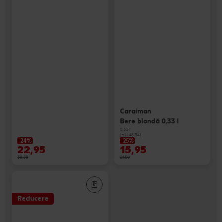
Caraiman
Bere blondă 0,33 l
0,33 l
(=1 l 48.34)
-24%
-25%
22,95
15,95
30,50
21,50
Reducere