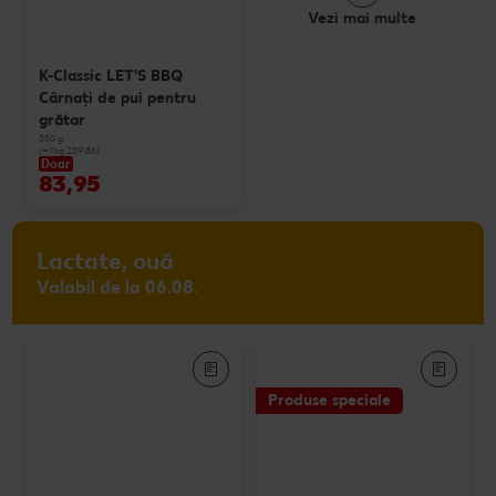
Vezi mai multe
K-Classic LET'S BBQ
Cârnaţi de pui pentru
grătar
350 g
(=1 kg 239.86)
Doar
83,95
Lactate, ouă
Valabil de la 06.08.
Produse speciale