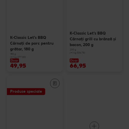
K-Classic Let's BBQ
K-Classic Let's BBQ
Cârnaţi grill cu brânză și
Cârnaţi de porc pentru
bacon, 200 g
grătar, 180 g
200 g
(=1 kg 334.75)
180 g
(=1 kg 277.50)
Doar
Doar
49,95
66,95
Produse speciale