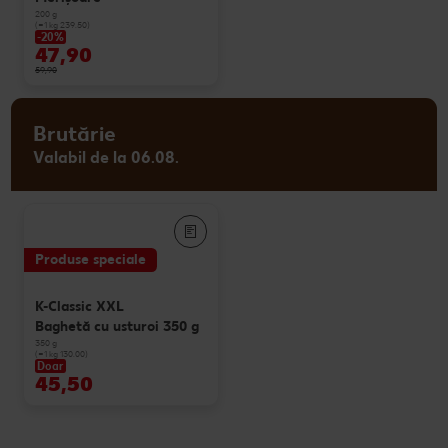
200 g
(=1 kg 239.50)
-20%
47,90
59,90
Brutărie
Valabil de la 06.08.
Produse speciale
K-Classic XXL
Baghetă cu usturoi 350 g
350 g
(=1 kg 130.00)
Doar
45,50