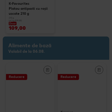
K-Favourites
Platou antipasti cu roșii
uscate 210 g
210 g
(=1 kg 519.05)
Doar
109,00
Alimente de bază
Valabil de la 06.08.
Reducere
Reducere