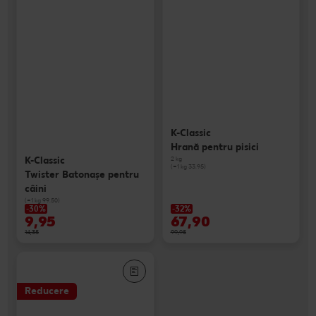
K-Classic
Hrană pentru pisici
K-Classic
2 kg
(=1 kg 33.95)
Twister Batonaşe pentru
câini
(=1 kg 99.50)
-30%
-32%
9,95
67,90
14,35
99,95
Reducere