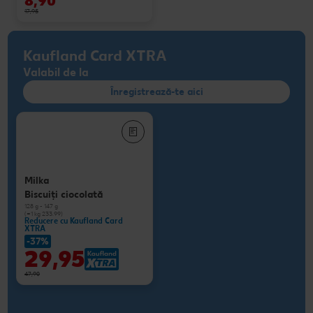
8,90
17,95
Kaufland Card XTRA
Valabil de la
Înregistrează-te aici
Milka
Biscuiţi ciocolată
128 g - 147 g
(=1 kg 233.99)
Reducere cu Kaufland Card
XTRA
-37%
29,95
47,90