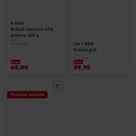
K-Gold
Brânză Halloumi 43%
grăsime 225 g
225 g
Let`s BBQ
(=1 kg 288.89)
Brânză grill
280 g
(=1 kg 178.40)
Doar
Doar
65,00
49,95
Produse speciale