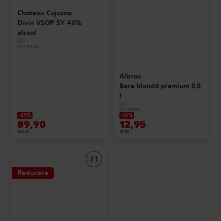
Chateau Cojusna
Divin VSOP 5Y 40%
alcool
0,5 l
(=1 l 179.80)
Albrau
Bere blondă premium 0,5
l
0,5 l
(=1 l 25.90)
-45%
-16%
89,90
12,95
165,00
15,50
Reducere