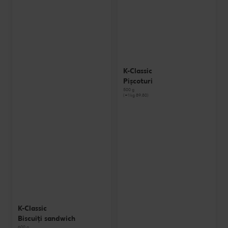
K-Classic
Pișcoturi
500 g
(=1 kg 89.80)
K-Classic
Biscuiți sandwich
600 g