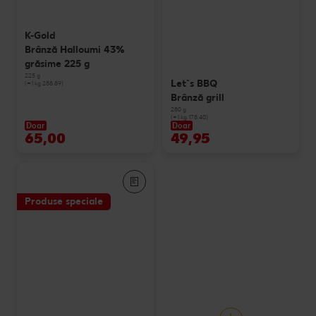
K-Gold
Brânză Halloumi 43%
grăsime 225 g
225 g
Let`s BBQ
(=1 kg 288.89)
Brânză grill
280 g
(=1 kg 178.40)
Doar
Doar
65,00
49,95
Produse speciale