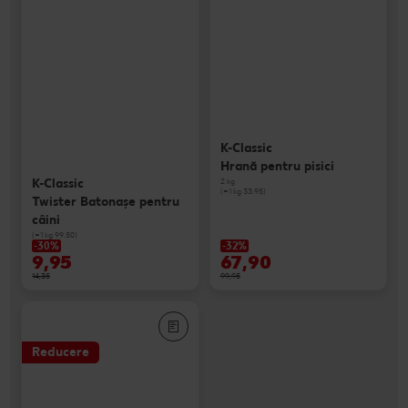
K-Classic
Hrană pentru pisici
K-Classic
2 kg
(=1 kg 33.95)
Twister Batonaşe pentru
câini
(=1 kg 99.50)
-30%
-32%
9,95
67,90
14,35
99,95
Reducere