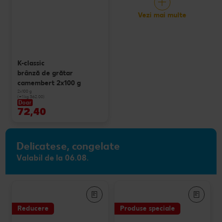
Vezi mai multe
K-classic
brânză de grătar
camembert 2x100 g
2x100 g
(=1 kg 362.00)
Doar
72,40
Delicatese, congelate
Valabil de la 06.08.
Reducere
Produse speciale