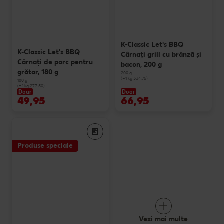
K-Classic Let's BBQ
K-Classic Let's BBQ
Cârnaţi grill cu brânză și
Cârnaţi de porc pentru
bacon, 200 g
grătar, 180 g
200 g
(=1 kg 334.75)
180 g
(=1 kg 277.50)
Doar
Doar
49,95
66,95
Produse speciale
Vezi mai multe