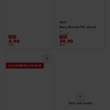
Skol
Bere Blondă 5% alcool
2,5 l
(=1 l 15.98)
-53%
-50%
6,90
39,95
14,90
80,50
La jumătate de preț
Vezi mai multe