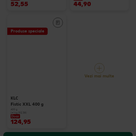
52,55
44,90
Produse speciale
Vezi mai multe
KLC
Fistic XXL 400 g
400 g
(=1 kg 312.38)
Doar
124,95