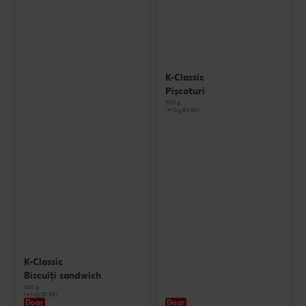
K-Classic
Pișcoturi
500 g
(=1 kg 89.80)
K-Classic
Biscuiți sandwich
600 g
(=1 kg 87.59)
Doar
Doar