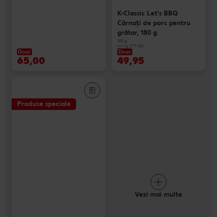
K-Classic Let's BBQ
Cârnaţi de porc pentru
grătar, 180 g
180 g
(=1 kg 277.50)
Doar
Doar
65,00
49,95
Produse speciale
Vezi mai multe