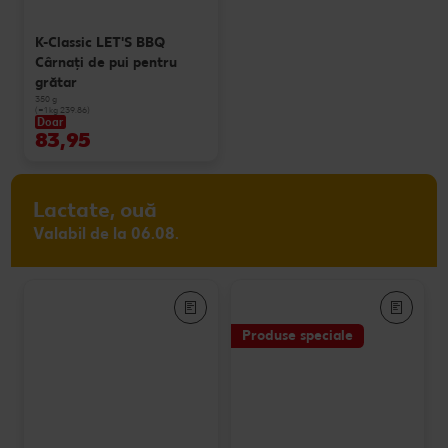
K-Classic LET'S BBQ
Cârnaţi de pui pentru
grătar
350 g
(=1 kg 239.86)
Doar
83,95
Lactate, ouă
Valabil de la 06.08.
Produse speciale