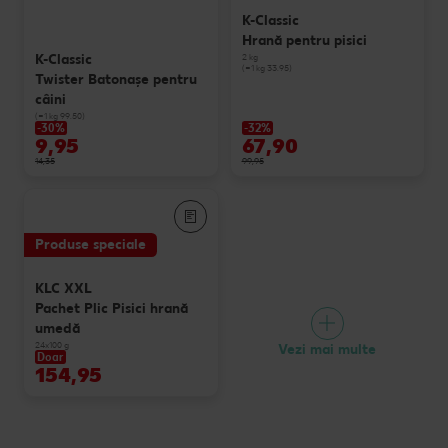
K-Classic
Hrană pentru pisici
K-Classic
2 kg
(=1 kg 33.95)
Twister Batonaşe pentru
câini
(=1 kg 99.50)
-30%
-32%
9,95
67,90
14,35
99,95
Produse speciale
KLC XXL
Pachet Plic Pisici hrană
umedă
24x100 g
Vezi mai multe
Doar
154,95