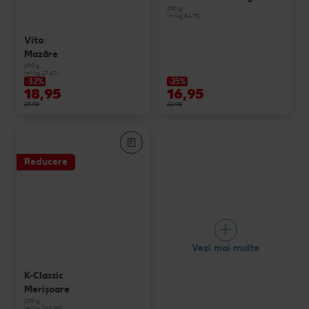
200 g
(=1 kg 84.75)
Vita
Mazăre
690 g
(=1 kg 27.47)
-32%
-25%
18,95
16,95
27,90
22,90
Reducere
Vezi mai multe
K-Classic
Merişoare
200 g
(=1 kg 239.50)