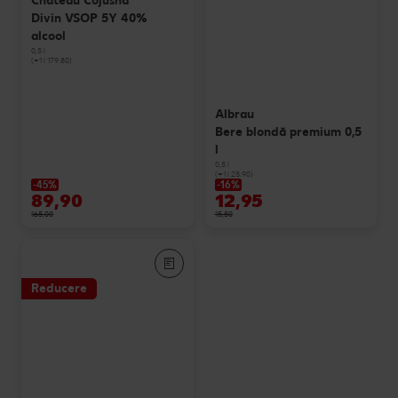
Chateau Cojusna
Divin VSOP 5Y 40%
alcool
0,5 l
(=1 l 179.80)
Albrau
Bere blondă premium 0,5
l
0,5 l
(=1 l 25.90)
-45%
-16%
89,90
12,95
165,00
15,50
Reducere