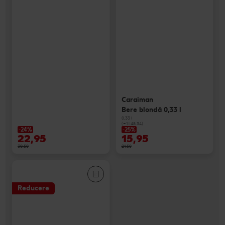
Caraiman
Bere blondă 0,33 l
0,33 l
(=1 l 48.34)
-24%
-25%
22,95
15,95
30,50
21,50
Reducere