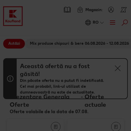
Magazin:
RO
Cau
Oferte
Astăzi
Mix produse chipsuri & bere 06.08.2026 - 12.08.2026
Prezentare Generala Oferte
Catalogul actual
Kaufland Card XTRA
Această ofertă nu a fost
găsită!
Cupoane XTRA
Sortiment
Din păcate oferta nu a putut fi indetificată.
Cel mai probabil, link-ul utilizat de
Oferte Parteneri Kaufland Card XTRA
Noile noastre branduri au sosit
Rețete
NOU
dumneavoastră nu este de actualitate.
Prezentare Generala
-
Oferte
Reduceri de categorie
Sortiment tematic
Caută o rețetă
Noutăți
Oferte
actuale
Oferte valabile de la data de 07.08.
Atât de ieftin
Rețete cu pește
Ieftin si bun
Blog
Prospețime în fiecare zi
Rețete de post
RE:FRESH
Stare de bine