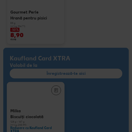
Gourmet Perle
Hrană pentru pisici
85 g
(=1 kg 104.71)
-50%
8,90
17,95
Kaufland Card XTRA
Valabil de la
Înregistrează-te aici
Milka
Biscuiţi ciocolată
128 g - 147 g
(=1 kg 233.99)
Reducere cu Kaufland Card
XTRA