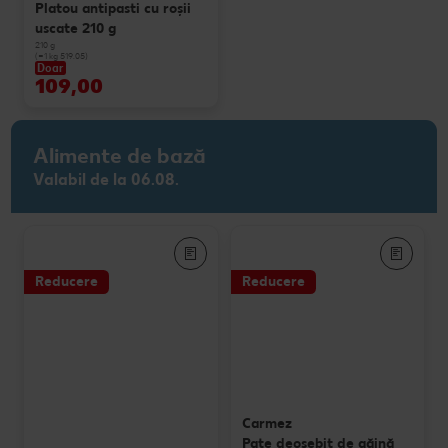
Platou antipasti cu roșii
uscate 210 g
210 g
(=1 kg 519.05)
Doar
109,00
Alimente de bază
Valabil de la 06.08.
Reducere
Reducere
Carmez
Pate deosebit de găină