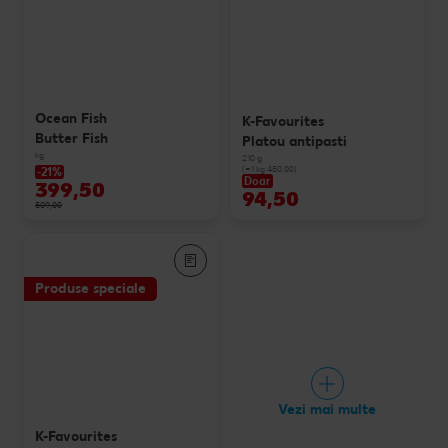
Ocean Fish
K-Favourites
Butter Fish
Platou antipasti
kg
210 g
(=1 kg 450.00)
-21%
Doar
399,50
94,50
509,00
Produse speciale
Vezi mai multe
K-Favourites