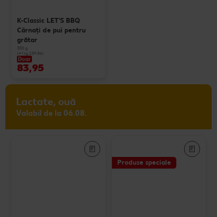
K-Classic LET'S BBQ
Cârnaţi de pui pentru
grătar
350 g
(=1 kg 239.86)
Doar
83,95
Lactate, ouă
Valabil de la 06.08.
Produse speciale