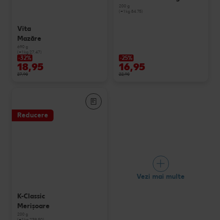
200 g
(=1 kg 84.75)
Vita
Mazăre
690 g
(=1 kg 27.47)
-32%
-25%
18,95
16,95
27,90
22,90
Reducere
Vezi mai multe
K-Classic
Merişoare
200 g
(=1 kg 239.50)