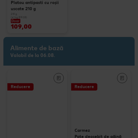
Platou antipasti cu roșii
uscate 210 g
210 g
(=1 kg 519.05)
Doar
109,00
Alimente de bază
Valabil de la 06.08.
Reducere
Reducere
Carmez
Pate deosebit de găină