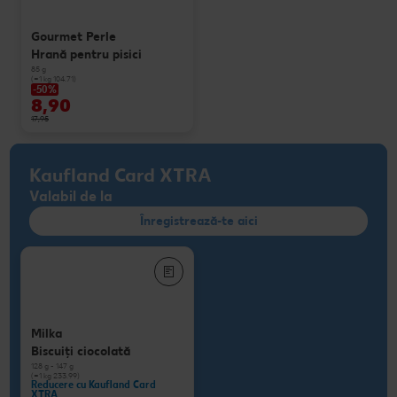
Gourmet Perle
Hrană pentru pisici
85 g
(=1 kg 104.71)
-50%
8,90
17,95
Kaufland Card XTRA
Valabil de la
Înregistrează-te aici
Milka
Biscuiţi ciocolată
128 g - 147 g
(=1 kg 233.99)
Reducere cu Kaufland Card
XTRA