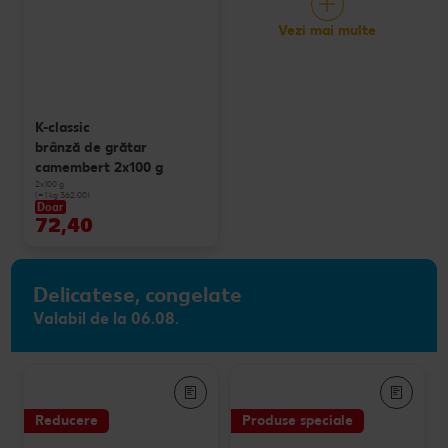
Vezi mai multe
K-classic
brânză de grătar
camembert 2x100 g
2x100 g
(=1 kg 362.00)
Doar
72,40
Delicatese, congelate
Valabil de la 06.08.
Reducere
Produse speciale