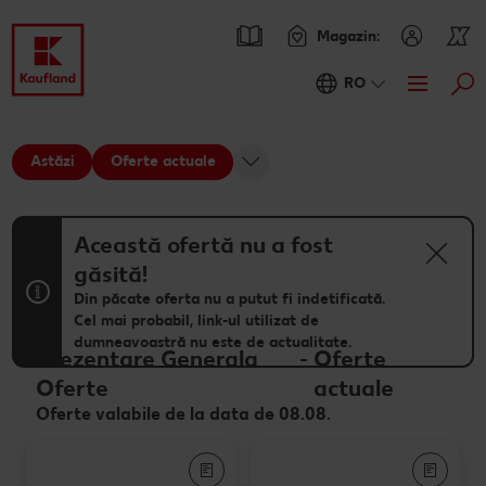
Magazin:
RO
Cau
Oferte
Astăzi
Oferte actuale
Prezentare Generala Oferte
Catalogul actual
Kaufland Card XTRA
Această ofertă nu a fost
găsită!
Cupoane XTRA
Sortiment
Din păcate oferta nu a putut fi indetificată.
Cel mai probabil, link-ul utilizat de
Oferte Parteneri Kaufland Card XTRA
Noile noastre branduri au sosit
Rețete
NOU
dumneavoastră nu este de actualitate.
Prezentare Generala
-
Oferte
Reduceri de categorie
Sortiment tematic
Caută o rețetă
Noutăți
Oferte
actuale
Oferte valabile de la data de 08.08.
Atât de ieftin
Rețete cu pește
Ieftin si bun
Blog
Prospețime în fiecare zi
Rețete de post
RE:FRESH
Stare de bine