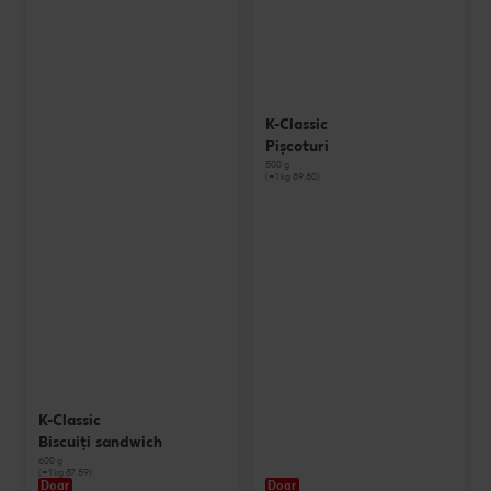
K-Classic
Pișcoturi
500 g
(=1 kg 89.80)
K-Classic
Biscuiți sandwich
600 g
(=1 kg 87.59)
Doar
Doar