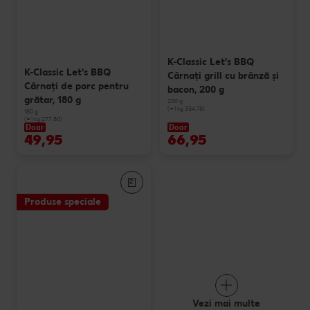
K-Classic Let's BBQ
K-Classic Let's BBQ
Cârnaţi grill cu brânză și
Cârnaţi de porc pentru
bacon, 200 g
grătar, 180 g
200 g
(=1 kg 334.75)
180 g
(=1 kg 277.50)
Doar
Doar
49,95
66,95
Produse speciale
Vezi mai multe