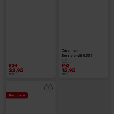
Caraiman
Bere blondă 0,33 l
0,33 l
(=1 l 48.34)
-24%
-25%
22,95
15,95
30,50
21,50
Reducere