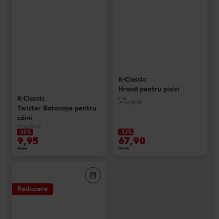
K-Classic
Hrană pentru pisici
K-Classic
2 kg
(=1 kg 33.95)
Twister Batonaşe pentru
câini
(=1 kg 99.50)
-30%
-32%
9,95
67,90
14,35
99,95
Reducere