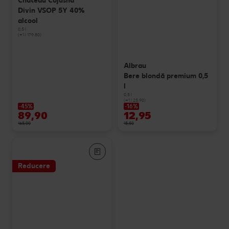
Chateau Cojusna
Divin VSOP 5Y 40%
alcool
0,5 l
(=1 l 179.80)
Albrau
Bere blondă premium 0,5
l
0,5 l
(=1 l 25.90)
-45%
-16%
89,90
12,95
165,00
15,50
Reducere