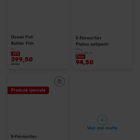
Ocean Fish
K-Favourites
Butter Fish
Platou antipasti
kg
210 g
(=1 kg 450.00)
-21%
Doar
399,50
94,50
509,00
Produse speciale
Vezi mai multe
K-Favourites