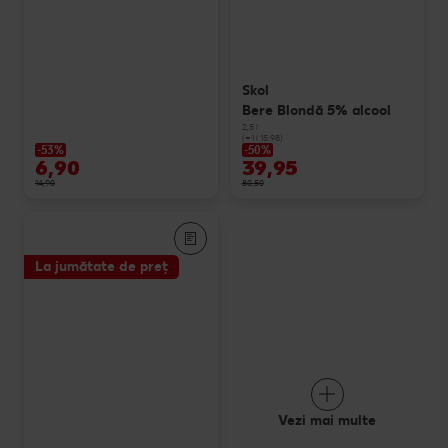
Skol
Bere Blondă 5% alcool
2,5 l
(=1 l 15.98)
-53%
-50%
6,90
39,95
14,90
80,50
La jumătate de preț
Vezi mai multe