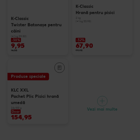
K-Classic
Hrană pentru pisici
K-Classic
2 kg
(=1 kg 33.95)
Twister Batonaşe pentru
câini
(=1 kg 99.50)
-30%
-32%
9,95
67,90
14,35
99,95
Produse speciale
KLC XXL
Pachet Plic Pisici hrană
umedă
24x100 g
Vezi mai multe
Doar
154,95