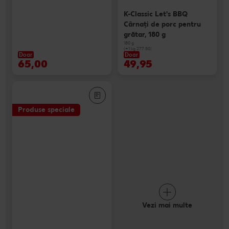
K-Classic Let's BBQ
Cârnaţi de porc pentru
grătar, 180 g
180 g
(=1 kg 277.50)
Doar
Doar
65,00
49,95
Produse speciale
Vezi mai multe