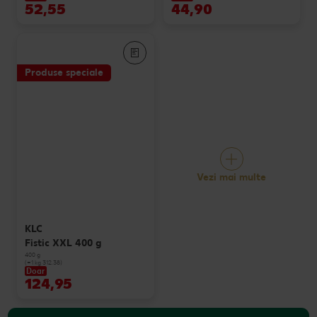
52,55
44,90
Produse speciale
Vezi mai multe
KLC
Fistic XXL 400 g
400 g
(=1 kg 312.38)
Doar
124,95