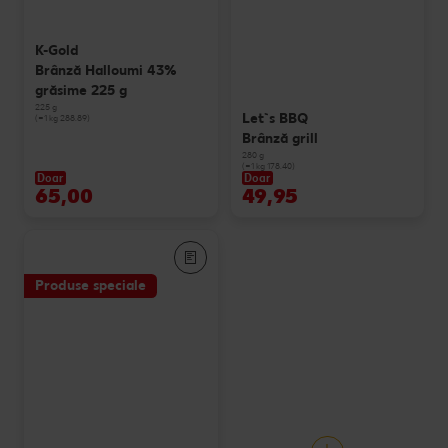
K-Gold
Brânză Halloumi 43%
grăsime 225 g
225 g
Let`s BBQ
(=1 kg 288.89)
Brânză grill
280 g
(=1 kg 178.40)
Doar
Doar
65,00
49,95
Produse speciale