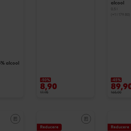
alcool
0,5 l
(=1 l 179.80)
5% alcool
-50%
-45%
8,90
89,9
17,95
165,00
Reducere
Reducere