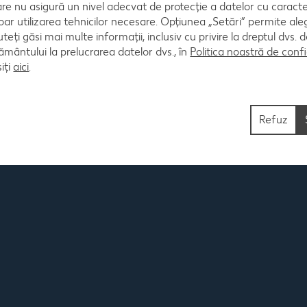
are nu asigură un nivel adecvat de protecție a datelor cu caract
oar utilizarea tehnicilor necesare. Opțiunea „Setări” permite al
uteți găsi mai multe informații, inclusiv cu privire la dreptul dvs.
ântului la prelucrarea datelor dvs., în
Politica noastră de confi
iți
aici
.
Refuz