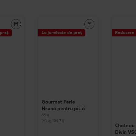
preț
La jumătate de preț
Reducere
Gourmet Perle
Hrană pentru pisici
85 g
(=1 kg 104.71)
Chateau 
Divin V