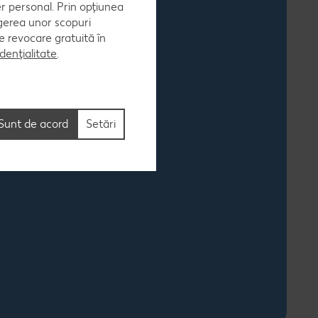
er personal. Prin opțiunea
egerea unor scopuri
 de revocare gratuită în
dențialitate
.
Sunt de acord
Setări