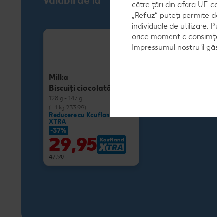
Valabil de la
către țări din afara UE c
„Refuz” puteți permite d
individuale de utilizare. P
orice moment a consimțăm
Impressumul nostru îl găs
Milka
Biscuiţi ciocolată
128 g - 147 g
(=1 kg 233.99)
Reducere cu Kaufland Card
XTRA
-37%
29,95
47,90