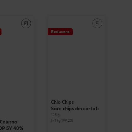
Reducere
Chio Chips
Sare chips din cartofi
125 g
(=1 kg 199.20)
Cojusna
SOP 5Y 40%