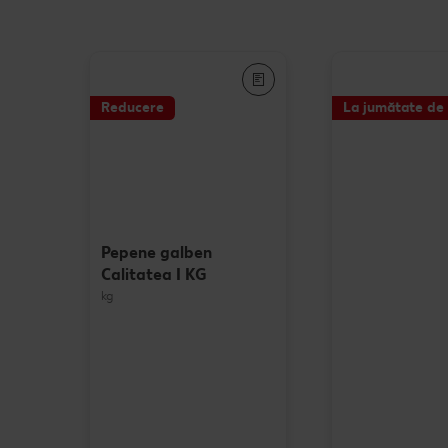
Reducere
La jumătate de 
Pepene galben
Calitatea I KG
kg