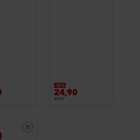
-42%
0
24,90
42,95