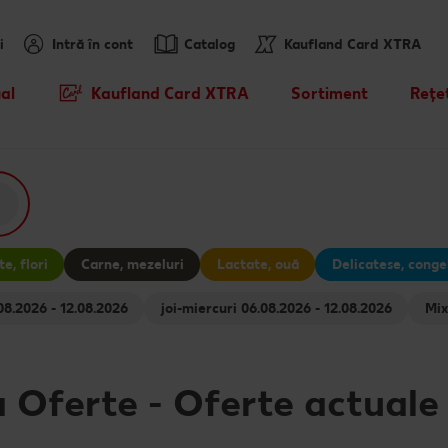
i
Intră în cont
Catalog
Kaufland Card XTRA
al
Kaufland Card XTRA
Sortiment
Rețe
Cupoane XTRA
Noile noastre brandur
Caută
sosit
Oferte Parteneri Kaufland Card
Rețet
XTRA
Sortiment tematic
Rețet
Reduceri de categorie
Atât de ieftin
e, flori
Carne, mezeluri
Lactate, ouă
Delicatese, conge
Rețet
Prospețime în fiecare 
pentru animale 06.08.2026 - 12.08.2026
joi-miercuri 06.08.2026 - 12.08.2026
Rețet
Dicționar de alimente
Valorile noastre
a Oferte
-
Oferte actuale
Mărcile noastre