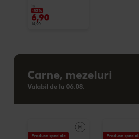
kg
-53%
6,90
14,90
Carne, mezeluri
Valabil de la 06.08.
Produse speciale
Produse special