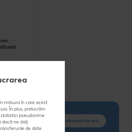
zvor
ificată
lucrarea
, în măsura în care acest
uia. În plus, prelucrăm
a statistici pseudonime
Înregistrează-te aici
i dacă ne dați
ransferurile de date