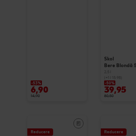
Skol
Bere Blondă 
2,5 l
(=1 l 15.98)
-53%
-50%
6,90
39,95
14,90
80,50
Reducere
Reducere