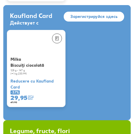
Kaufland Card
Зарегистрируйся здесь
Действует с
Milka
Biscuiţi ciocolată
128 g - 147 g
(=1 kg 233.99)
Reducere cu Kaufland
Card
-37%
29,95
47,90
Legume, fructe, flori