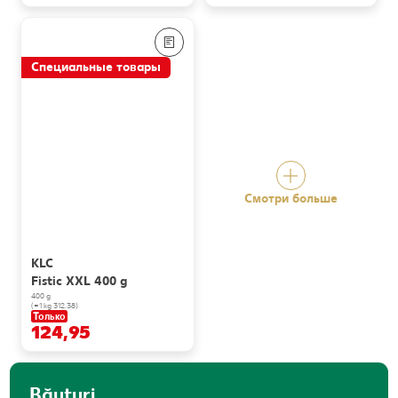
Специальные товары
Смотри больше
KLC
Fistic XXL 400 g
400 g
(=1 kg 312.38)
Только
124,95
Băuturi