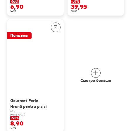
-53%
-50%
6,90
39,95
14,90
80,50
Полцены
Смотри больше
Gourmet Perle
Hrană pentru pisici
85 g
(=1 kg 104.71)
-50%
8,90
17,95