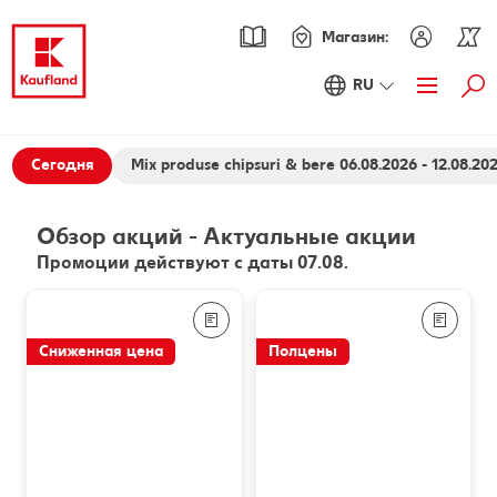
Магазин:
RU
Най
Акции
Сегодня
Mix produse chipsuri & bere 06.08.2026 - 12.08.2
Обзор акций
Каталог
Обзор акций
-
Актуальные акции
Kaufland Card XTRA
Промоции действуют с даты 07.08.
Купоны XTRA
Ассортимент
Энциклопедия продуктов питания
Pецепты
Сниженная цена
Полцены
PARKSIDE
Новинки
Fresh
Онлайн-журнал
Осознанные покупки
Хорошее самочувствие