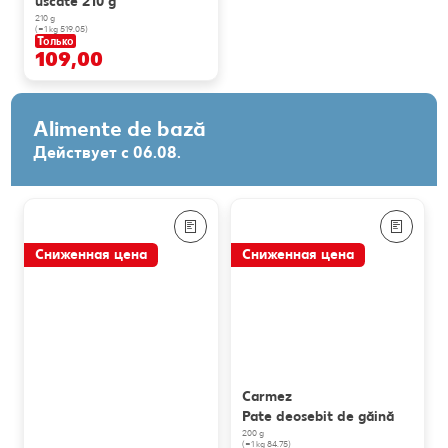
uscate 210 g
210 g
(=1 kg 519.05)
Только
109,00
Alimente de bază
Действует с 06.08.
Сниженная цена
Сниженная цена
Carmez
Pate deosebit de găină
200 g
(=1 kg 84.75)