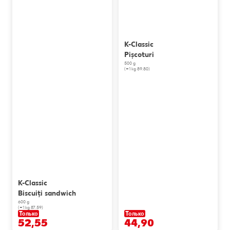
K-Classic
Pișcoturi
500 g
(=1 kg 89.80)
K-Classic
Biscuiți sandwich
600 g
(=1 kg 87.59)
Только
Только
52,55
44,90