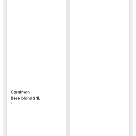
Caraiman
Bere blondă 1L
1L