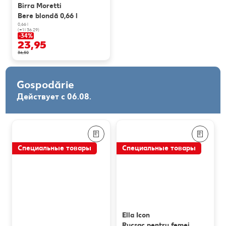
Birra Moretti
Bere blondă 0,66 l
0,66 l
(=1 l 36.29)
-34%
23,95
36,50
Gospodărie
Действует с 06.08.
Специальные товары
Специальные товары
Ella Icon
Rucsac pentru femei