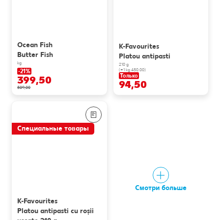
Ocean Fish
K-Favourites
Butter Fish
Platou antipasti
kg
210 g
(=1 kg 450.00)
-21%
Только
399,50
94,50
509,00
Специальные товары
Смотри больше
K-Favourites
Platou antipasti cu roșii