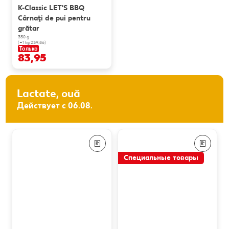
K-Classic LET'S BBQ
Cârnaţi de pui pentru
grătar
350 g
(=1 kg 239.86)
Только
83,95
Lactate, ouă
Действует с 06.08.
Специальные товары