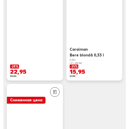
Caraiman
Bere blondă 0,33 l
0,33 l
(=1 l 48.34)
-24%
-25%
22,95
15,95
30,50
21,50
Сниженная цена