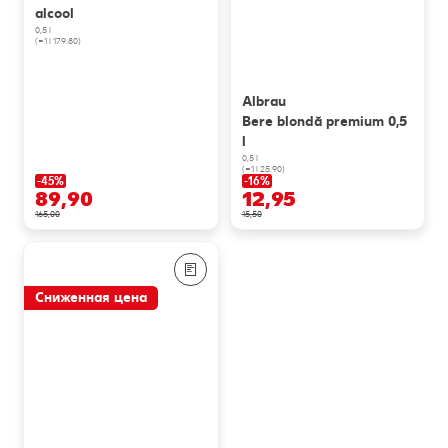
alcool
0,5 l
(=1 l 179.80)
Albrau
Bere blondă premium 0,5
l
0,5 l
(=1 l 25.90)
-45%
-16%
89,90
12,95
165,00
15,50
Сниженная цена