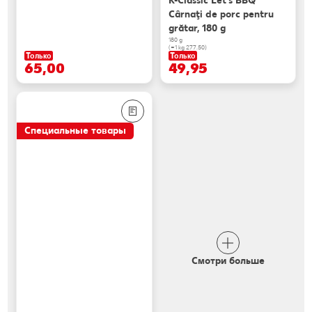
K-Classic Let's BBQ
Cârnaţi de porc pentru
grătar, 180 g
180 g
(=1 kg 277.50)
Только
Только
65,00
49,95
Специальные товары
Смотри больше