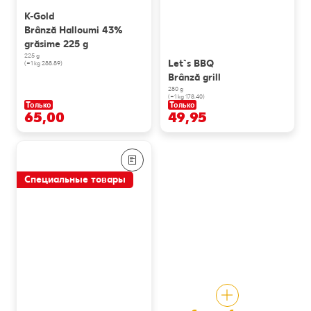
K-Gold
Brânză Halloumi 43%
grăsime 225 g
225 g
Let`s BBQ
(=1 kg 288.89)
Brânză grill
280 g
(=1 kg 178.40)
Только
Только
65,00
49,95
Специальные товары