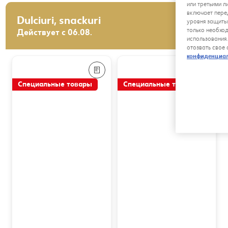
или третьими л
включает пере
Dulciuri, snackuri
уровня защиты
только необхо
Действует с 06.08.
использования
отозвать свое
конфиденциа
Специальные товары
Специальные товары