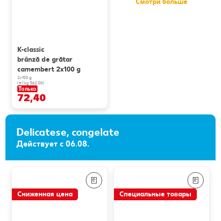
Смотри больше
K-classic
brânză de grătar
camembert 2x100 g
2x100 g
(=1 kg 362.00)
Только
72,40
Delicatese, congelate
Действует с 06.08.
Сниженная цена
Специальные товары