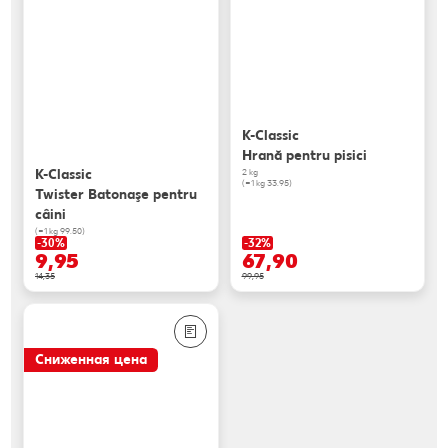
K-Classic
Hrană pentru pisici
K-Classic
2 kg
(=1 kg 33.95)
Twister Batonaşe pentru
câini
(=1 kg 99.50)
-30%
-32%
9,95
67,90
14,35
99,95
Сниженная цена