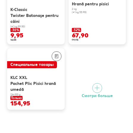
Hrană pentru pisici
K-Classic
2 kg
(=1 kg 33.95)
Twister Batonaşe pentru
câini
(=1 kg 99.50)
-30%
-32%
9,95
67,90
14,35
99,95
Специальные товары
KLC XXL
Pachet Plic Pisici hrană
umedă
24x100 g
Смотри больше
Только
154,95