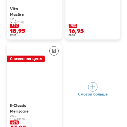
Vita
Mazăre
690 g
(=1 kg 27.47)
-32%
-25%
18,95
16,95
27,90
22,90
Сниженная цена
Смотри больше
K-Classic
Merişoare
200 g
(=1 kg 239.50)
-20%