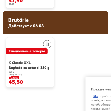
47,90
59,90
Brutărie
Действует с 06.08.
Специальные товары
K-Classic XXL
Baghetă cu usturoi 350 g
350 g
(=1 kg 130.00)
Только
45,50
Прежде чем
Мы
обрабаты
cookie), наско
мы обрабатыва
псевдонимной 