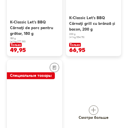
K-Classic Let's BBQ
K-Classic Let's BBQ
Cârnaţi grill cu brânză și
Cârnaţi de porc pentru
bacon, 200 g
grătar, 180 g
200 g
(=1 kg 334.75)
180 g
(=1 kg 277.50)
Только
Только
49,95
66,95
Специальные товары
Смотри больше