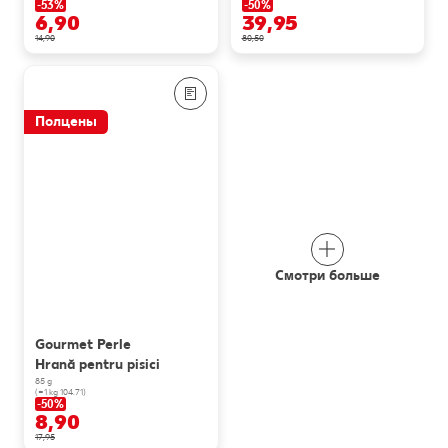
-53%
-50%
6,90
39,95
14,90
80,50
Полцены
Смотри больше
Gourmet Perle
Hrană pentru pisici
85 g
(=1 kg 104.71)
-50%
8,90
17,95