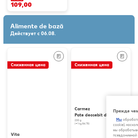
109,00
Alimente de bază
Действует с 06.08.
Сниженная цена
Сниженная цена
Carmez
Прежде чем
Pate deosebit de găină
Мы
обрабаты
200 g
(=1 kg 84.75)
cookie), наско
мы обрабатыва
Vita
псевдонимной 