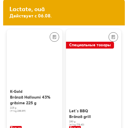
Lactate, ouă
Действует с 06.08.
Специальные товары
K-Gold
Brânză Halloumi 43%
grăsime 225 g
225 g
Let`s BBQ
(=1 kg 288.89)
Brânză grill
280 g
(=1 kg 178.40)