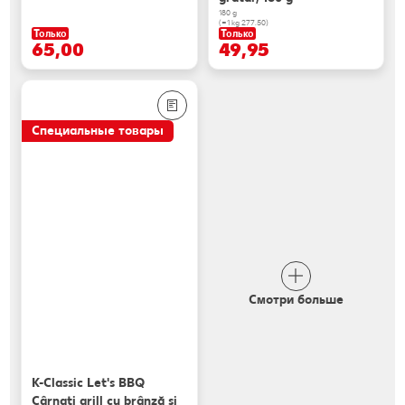
180 g
(=1 kg 277.50)
Только
Только
65,00
49,95
Специальные товары
Смотри больше
K-Classic Let's BBQ
Cârnaţi grill cu brânză și