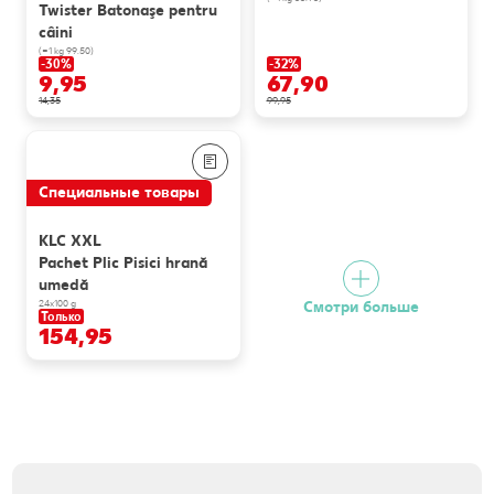
Twister Batonaşe pentru
câini
(=1 kg 99.50)
-30%
-32%
9,95
67,90
14,35
99,95
Специальные товары
KLC XXL
Pachet Plic Pisici hrană
umedă
24x100 g
Смотри больше
Только
154,95