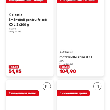
K-classic
Smântână pentru friscă
XXL 3x200 g
3x200 g
(=1 kg 86.59)
K-Classic
mozzarella rasă XXL
500g
(=1 kg 209.80)
Только
Только
51,95
104,90
Сниженная цена
Сниженная цена