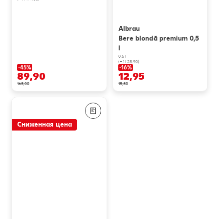
Albrau
Bere blondă premium 0,5
l
0,5 l
(=1 l 25.90)
-45%
-16%
89,90
12,95
165,00
15,50
Сниженная цена