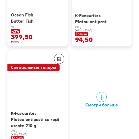
Ocean Fish
K-Favourites
Butter Fish
Platou antipasti
kg
210 g
(=1 kg 450.00)
-21%
Только
399,50
94,50
509,00
Специальные товары
Смотри больше
K-Favourites
Platou antipasti cu roșii
uscate 210 g
210 g
(=1 kg 519.05)
Только