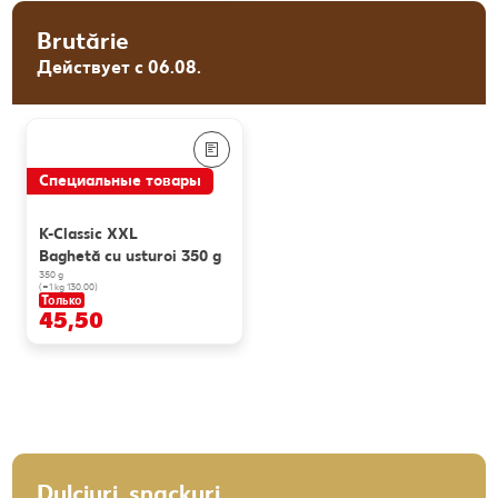
Brutărie
Действует с 06.08.
Специальные товары
K-Classic XXL
Baghetă cu usturoi 350 g
350 g
(=1 kg 130.00)
Только
45,50
Dulciuri, snackuri