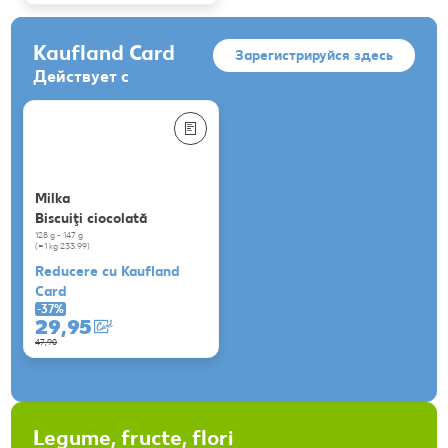
Kaufland Card
Зарегистрируйся здесь
Действует с
Milka
Biscuiţi ciocolată
128 g - 147 g
(=1 kg 233.99)
Reducere cu Kaufland
Card
-37%
29,95
47,90
Legume, fructe, flori