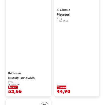
K-Classic
Pișcoturi
500 g
(=1 kg 89.80)
K-Classic
Biscuiți sandwich
600 g
(=1 kg 87.59)
Только
Только
52,55
44,90