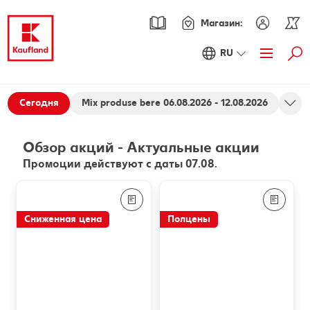
Магазин:
RU
Най
Акции
Сегодня
Mix produse bere 06.08.2026 - 12.08.2026
Обзор акций
Каталог
Обзор акций
-
Актуальные акции
Kaufland Card XTRA
Промоции действуют с даты 07.08.
Купоны XTRA
Ассортимент
Энциклопедия продуктов питания
Pецепты
Сниженная цена
Полцены
PARKSIDE
Новинки
Fresh
Онлайн-журнал
Осознанные покупки
Хорошее самочувствие