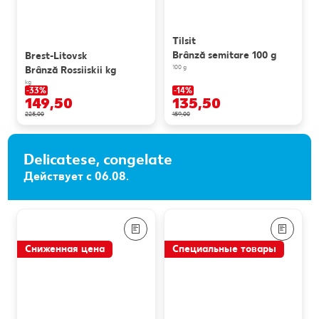
Tilsit
Brânză semitare 100 g
Brest-Litovsk
100 g
Brânză Rossiiskii kg
kg
-33%
-14%
149,50
135,50
225,00
159,00
Delicatese, congelate
Действует с 06.08.
Сниженная цена
Специальные товары