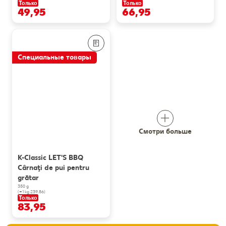
Только
Только
49,95
66,95
Специальные товары
Смотри больше
K-Classic LET'S BBQ
Cârnaţi de pui pentru
grătar
350 g
(=1 kg 239.86)
Только
83,95