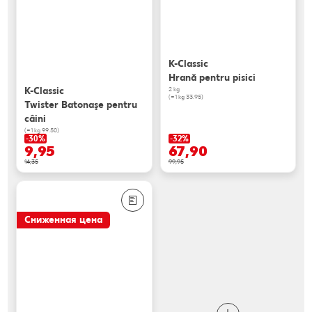
K-Classic
Hrană pentru pisici
K-Classic
2 kg
(=1 kg 33.95)
Twister Batonaşe pentru
câini
(=1 kg 99.50)
-30%
-32%
9,95
67,90
14,35
99,95
Сниженная цена