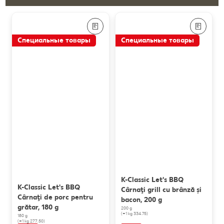
Специальные товары
Специальные товары
K-Classic Let's BBQ
K-Classic Let's BBQ
Cârnaţi grill cu brânză și
Cârnaţi de porc pentru
bacon, 200 g
grătar, 180 g
200 g
(=1 kg 334.75)
180 g
(=1 kg 277.50)