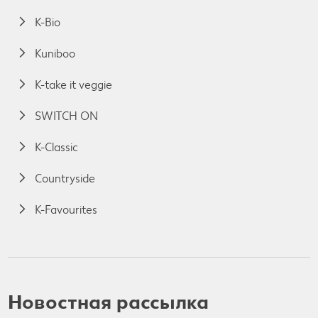
K-Bio
Kuniboo
K-take it veggie
SWITCH ON
K-Classic
Countryside
K-Favourites
Новостная рассылка