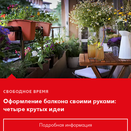
красиво оформить свою
Готовим с удовольствием
квартиру или подарить подарки
Свободное время
дорогим людям — здесь вы
найдете все необходимо для
вдохновения.
СВОБОДНОЕ ВРЕМЯ
Оформление балкона своими руками:
четыре крутых идеи
Подробная информация