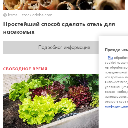
© lcrms – stock.adobe.com
Простейший способ сделать отель для
насекомых
Подробная информация
Прежде чем
Мы
обрабаты
cookie), наско
мы обрабатыва
СВОБОДНОЕ ВРЕМЯ
псевдонимной 
или третьими л
включает пере
уровня защиты
только необхо
использования
отозвать свое
конфиденциа