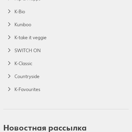
K-Bio
Kuniboo
K-take it veggie
SWITCH ON
K-Classic
Countryside
K-Favourites
Новостная рассылка