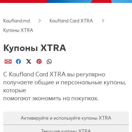
Готовим с удовольствием
Kaufland.md
Kaufland Card XTRA
Свободное время
Купоны XTRA
Купоны XTRA
Поделиcь
Поделиcь
Поделиcь
Поделиcь
Поделиcь
С Kaufland Card XTRA вы регулярно
получаете общие и персональные купоны,
которые
помогают экономить на покупках.
Активируйте и используйте купоны XTRA
Текущие купоны XTRA