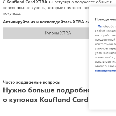
С
Kaufland Card XTRA
вы регулярно получаете общие и
персональные купоны, которые помогают экономить на
покупках.
Прежде чем
Активируйте их и наслаждайтесь XTRA-скидками!
Мы
обрабаты
cookie), наско
Купоны XTRA
мы обрабатыва
псевдонимной 
или третьими л
включает пере
уровня защиты
только необхо
использования
отозвать свое
конфиденциа
Часто задаваемые вопросы
Нужно больше подробностей
о купонах Kaufland Card XTRA?