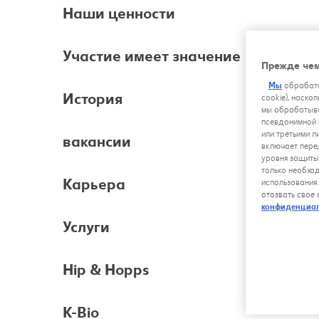
Наши ценности
Участие имеет значение
Прежде чем
Мы
обрабаты
История
cookie), наско
мы обрабатыва
псевдонимной 
или третьими л
вакансии
включает пере
уровня защиты
только необхо
Карьера
использования
отозвать свое
конфиденциа
Услуги
Hip & Hopps
K-Bio