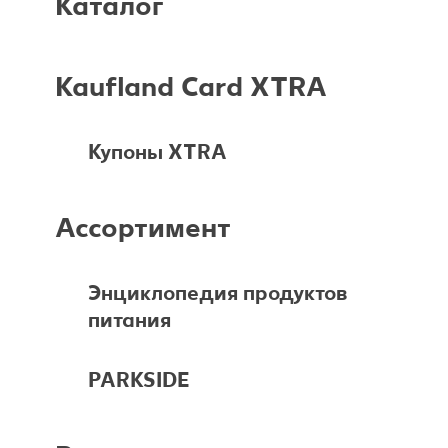
Каталог
Готовим с удовольствием
Свободное время
Kaufland Card XTRA
Купоны XTRA
Ассортимент
Энциклопедия продуктов
питания
PARKSIDE