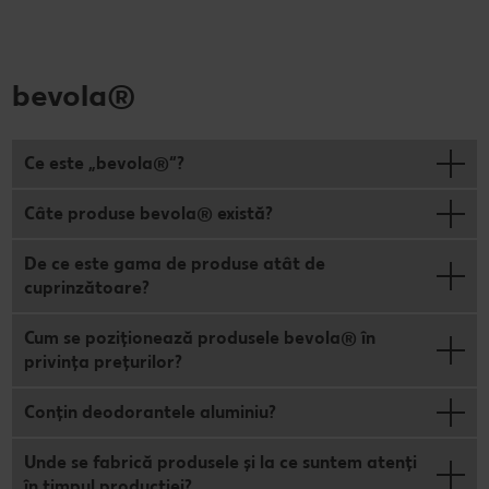
bevola®
Ce este „bevola®“?
Câte produse bevola® există?
De ce este gama de produse atât de
cuprinzătoare?
Cum se poziționează produsele bevola® în
privința prețurilor?
Conțin deodorantele aluminiu?
Unde se fabrică produsele și la ce suntem atenți
în timpul producției?