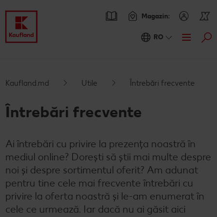
Magazin:
RO
Cau
Oferte
Prezentare Generala Oferte
Catalogul actual
Kaufland.md
Utile
Întrebări frecvente
Kaufland Card XTRA
Întrebări frecvente
Cupoane XTRA
Sortiment
Ai întrebări cu privire la prezența noastră în
Oferte Parteneri Kaufland Card XTRA
Noile noastre branduri au sosit
Rețete
NOU
mediul online? Dorești să știi mai multe despre
Reduceri de categorie
Sortiment tematic
Caută o rețetă
Noutăți
noi și despre sortimentul oferit? Am adunat
pentru tine cele mai frecvente întrebări cu
Atât de ieftin
Rețete cu pește
Ieftin si bun
Blog
privire la oferta noastră și le-am enumerat în
cele ce urmează. Iar dacă nu ai găsit aici
Prospețime în fiecare zi
Rețete de post
RE:FRESH
Stare de bine