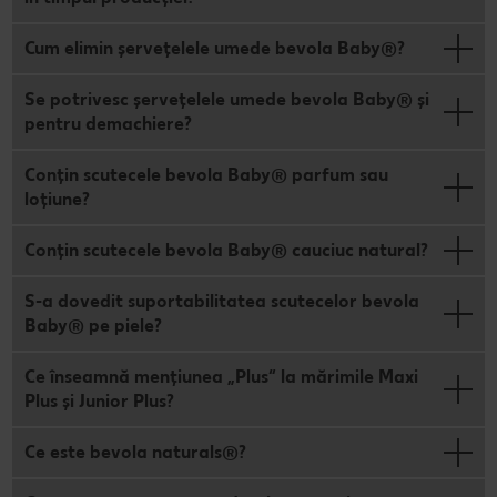
Cum elimin șervețelele umede bevola Baby®?
Se potrivesc șervețelele umede bevola Baby® și
pentru demachiere?
Conțin scutecele bevola Baby® parfum sau
loțiune?
Conțin scutecele bevola Baby® cauciuc natural?
S-a dovedit suportabilitatea scutecelor bevola
Baby® pe piele?
Ce înseamnă mențiunea „Plus“ la mărimile Maxi
Plus și Junior Plus?
Ce este bevola naturals®?