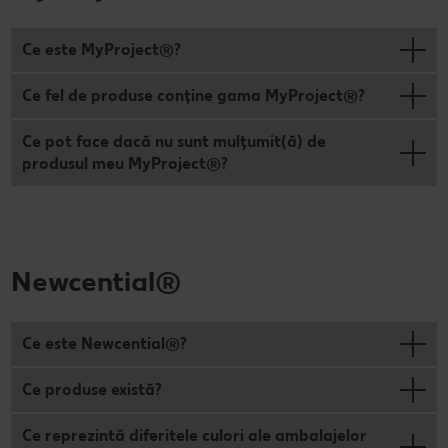
Ce este MyProject®?
Ce fel de produse conține gama MyProject®?
Ce pot face dacă nu sunt mulțumit(ă) de
produsul meu MyProject®?
Newcential®
Ce este Newcential®?
Ce produse există?
Ce reprezintă diferitele culori ale ambalajelor