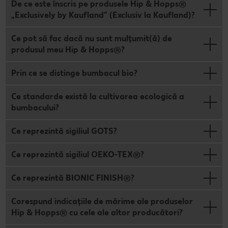
De ce este înscris pe produsele Hip & Hopps®
„Exclusively by Kaufland” (Exclusiv la Kaufland)?
Ce pot să fac dacă nu sunt mulțumit(ă) de
produsul meu Hip & Hopps®?
Prin ce se distinge bumbacul bio?
Ce standarde există la cultivarea ecologică a
bumbacului?
Ce reprezintă sigiliul GOTS?
Ce reprezintă sigiliul OEKO-TEX®?
Ce reprezintă BIONIC FINISH®?
Corespund indicațiile de mărime ale produselor
Hip & Hopps® cu cele ale altor producători?