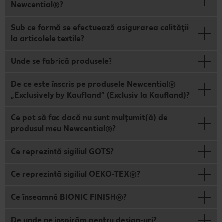
Newcential®?
Sub ce formă se efectuează asigurarea calității
la articolele textile?
Unde se fabrică produsele?
De ce este înscris pe produsele Newcential®
„Exclusively by Kaufland” (Exclusiv la Kaufland)?
Ce pot să fac dacă nu sunt mulțumit(ă) de
produsul meu Newcential®?
Ce reprezintă sigiliul GOTS?
Ce reprezintă sigiliul OEKO-TEX®?
Ce înseamnă BIONIC FINISH®?
De unde ne inspirăm pentru design-uri?