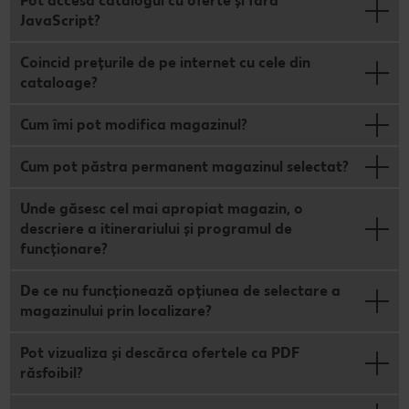
Pot accesa catalogul cu oferte și fără
JavaScript?
Coincid prețurile de pe internet cu cele din
cataloage?
Cum îmi pot modifica magazinul?
Cum pot păstra permanent magazinul selectat?
Unde găsesc cel mai apropiat magazin, o
descriere a itinerariului și programul de
funcționare?
De ce nu funcționează opțiunea de selectare a
magazinului prin localizare?
Pot vizualiza și descărca ofertele ca PDF
răsfoibil?