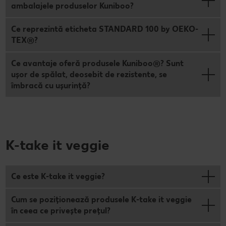
ambalajele produselor Kuniboo?
Ce reprezintă eticheta STANDARD 100 by OEKO-
TEX®?
Ce avantaje oferă produsele Kuniboo®? Sunt
ușor de spălat, deosebit de rezistente, se
îmbracă cu ușurință?
K-take it veggie
Ce este K-take it veggie?
Cum se poziționează produsele K-take it veggie
în ceea ce privește prețul?