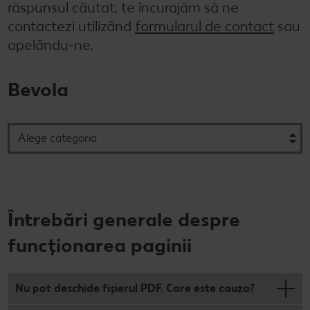
răspunsul căutat, te încurajăm să ne
Semințele de pepene verde
Dicționar de alimente
Rețete de mic dejun vegan
Sustenabilitate
Bucuria de a găti
contactezi utilizând
formularul de contact
sau
apelându-ne.
Băuturi
Valorile noastre
Rețete de prăjituri
Fresh
Timp liber
Bevola
Mărcile noastre
Fii responsabil
Concursuri
Marcă proprie Kaufland - și calitate și preț mic
Întrebări generale despre
funcționarea paginii
Nu pot deschide fișierul PDF. Care este cauza?