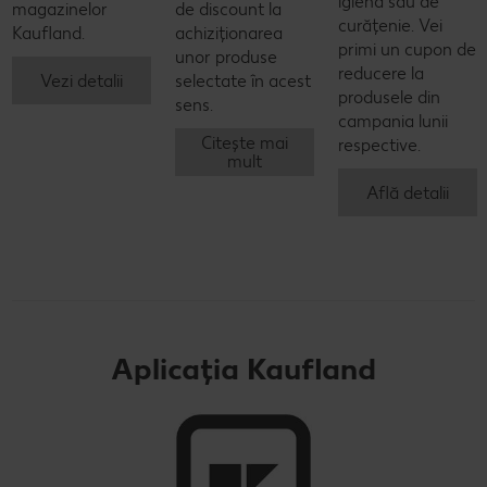
igienă sau de
magazinelor
de discount la
curățenie. Vei
Kaufland.
achiziționarea
primi un cupon de
unor produse
reducere la
Vezi detalii
selectate în acest
produsele din
sens.
campania lunii
Citește mai
respective.
mult
Află detalii
Aplicația Kaufland