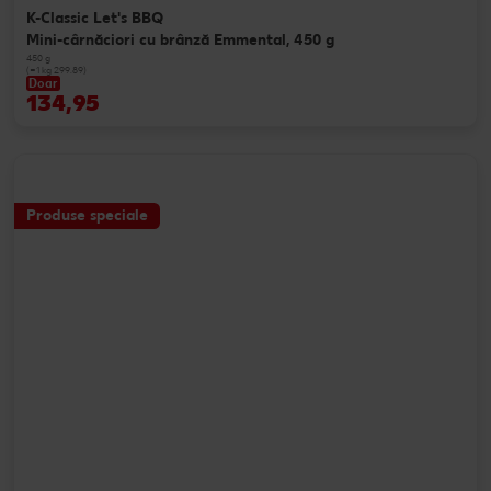
K-Classic Let's BBQ
Mini-cârnăciori cu brânză Emmental, 450 g
450 g
(=1 kg 299.89)
Doar
134,95
Produse speciale