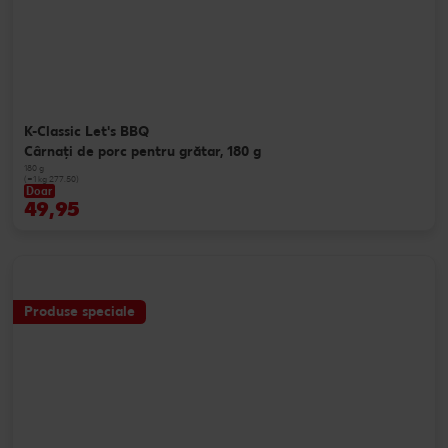
K-Classic Let's BBQ
Cârnaţi de porc pentru grătar, 180 g
180 g
(=1 kg 277.50)
Doar
49,95
Produse speciale