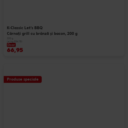
K-Classic Let's BBQ
Cârnaţi grill cu brânză și bacon, 200 g
200 g
(=1 kg 334.75)
Doar
66,95
Produse speciale