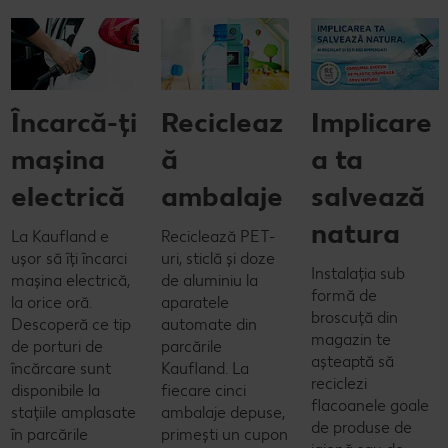
Încarcă-ți
Recicleaz
Implicare
mașina
ă
a ta
electrică
ambalaje
salvează
natura
La Kaufland e
Reciclează PET-
ușor să îți încarci
uri, sticlă și doze
Instalația sub
mașina electrică,
de aluminiu la
formă de
la orice oră.
aparatele
broscuță din
Descoperă ce tip
automate din
magazin te
de porturi de
parcările
așteaptă să
încărcare sunt
Kaufland. La
reciclezi
disponibile la
fiecare cinci
flacoanele goale
stațiile amplasate
ambalaje depuse,
de produse de
în parcările
primești un cupon