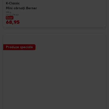
K-Classic
Mini cârnați Berner
250 g
(=1 kg 275.80)
Doar
68,95
Produse speciale