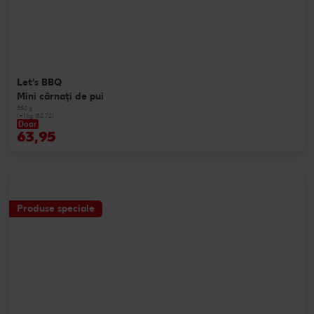
Let's BBQ
Mini cârnaţi de pui
350 g
(=1 kg 182.72)
Doar
63,95
Produse speciale