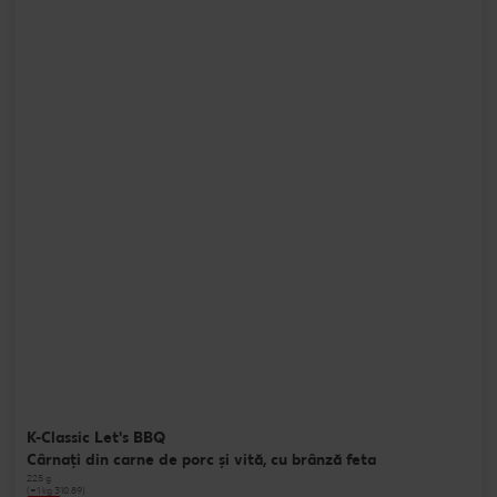
K-Classic Let's BBQ
Cârnați din carne de porc și vită, cu brânză feta
225 g
(=1 kg 310.89)