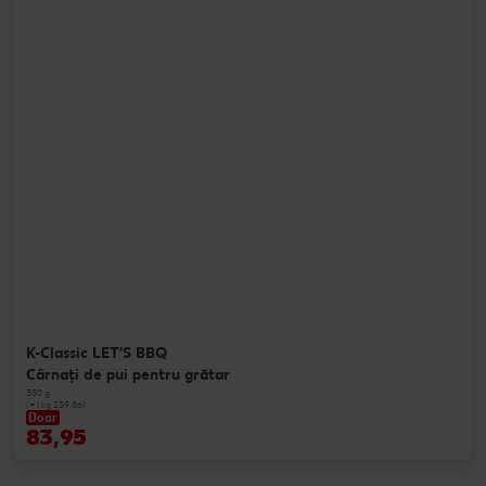
K-Classic LET'S BBQ
Cârnaţi de pui pentru grătar
350 g
(=1 kg 239.86)
Doar
83,95