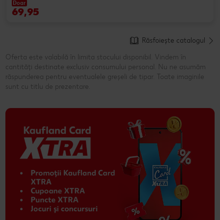
Doar
69,95
Răsfoiește catalogul
Oferta este valabilă în limita stocului disponibil. Vindem în
cantități destinate exclusiv consumului personal. Nu ne asumăm
răspunderea pentru eventualele greșeli de tipar. Toate imaginile
sunt cu titlu de prezentare.