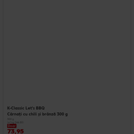
K-Classic Let's BBQ
Cârnați cu chili și brânză 300 g
300 g
(=1 kg 246.50)
Doar
73,95