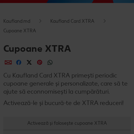
Semințele de pepene verde
Dicționar de alimente
Rețete de mic dejun vegan
Sustenabilitate
Bucuria de a găti
Kaufland.md
Kaufland Card XTRA
Băuturi
Valorile noastre
Rețete de prăjituri
Fresh
Timp liber
Cupoane XTRA
Mărcile noastre
Fii responsabil
Cupoane XTRA
Concursuri
Distribuie
Distribuie
Distribuie
Distribuie
Distribuie
Marcă proprie Kaufland - și calitate și preț mic
Cu Kaufland Card XTRA primești periodic
cupoane generale și personalizate, care să te
ajute să econnomisești la cumpărături.
Activează-le și bucură-te de XTRA reduceri!
Activează și folosește cupoane XTRA