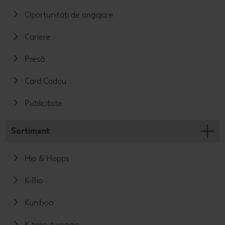
Oportunități de angajare
Cariere
Presă
Card Cadou
Publicitate
Sortiment
Hip & Hopps
K-Bio
Kuniboo
K-take it veggie