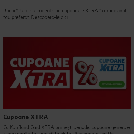
Bucură-te de reducerile din cupoanele XTRA în magazinul
tău preferat. Descoperă-le aici!
Cupoane XTRA
Cu Kaufland Card XTRA primești periodic cupoane generale
și personalizate, care să te ajute să econnomisești la