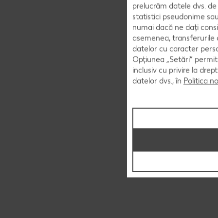
prelucrăm datele dvs. de 
statistici pseudonime sau
numai dacă ne dați consi
asemenea, transferurile d
datelor cu caracter perso
Opțiunea „Setări” permite
inclusiv cu privire la dr
datelor dvs., în
Politica n