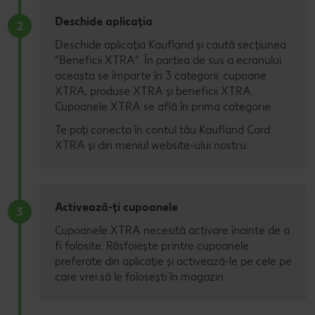
Deschide aplicația
2
Deschide aplicația Kaufland și caută secțiunea
”Beneficii XTRA”. În partea de sus a ecranului
aceasta se împarte în 3 categorii: cupoane
XTRA, produse XTRA și beneficii XTRA.
Cupoanele XTRA se află în prima categorie.
Te poți conecta în contul tău Kaufland Card
XTRA și din meniul website-ului nostru.
Activează-ți cupoanele
3
Cupoanele XTRA necesită activare înainte de a
fi folosite. Răsfoiește printre cupoanele
preferate din aplicație și activează-le pe cele pe
care vrei să le folosești în magazin.