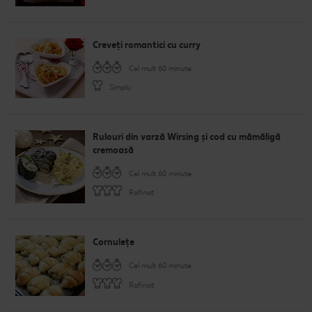
Creveți romantici cu curry
Cel mult 60 minute
Simplu
Rulouri din varză Wirsing și cod cu mămăligă
cremoasă
Cel mult 60 minute
Rafinat
Cornulețe
Cel mult 60 minute
Rafinat