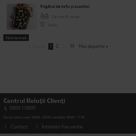
Frigărui de tofu și zucchini
Cel mult 30 minute
Simplu
Fără lactoză
Înapoi
1
2
19
Mai departe
Centrul Relații Clienți
0800 1 0800
De luni până vineri: 08:00 - 20:00; sâmbăta: 08:00 - 17:00
Contact
Întrebări frecvente