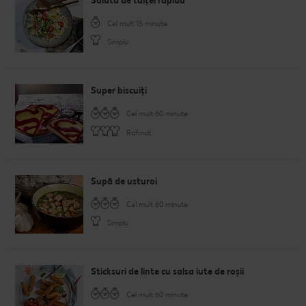
Salată de tăiței rapidă
Cel mult 15 minute
Simplu
Super biscuiți
Cel mult 60 minute
Rafinat
Supă de usturoi
Cel mult 60 minute
Simplu
Sticksuri de linte cu salsa iute de roşii
Cel mult 60 minute