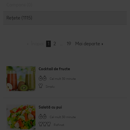
Campanii (0)
Semințele de pepene verde
Dicționar de alimente
Rețete de mic dejun vegan
Sustenabilitate
Bucuria de a găti
Rețete (1115)
Băuturi
Valorile noastre
Rețete de prăjituri
Fresh
Timp liber
Mărcile noastre
Fii responsabil
Înapoi
1
2
19
Mai departe
Concursuri
Marcă proprie Kaufland - și calitate și preț mic
Cocktail de fructe
Cel mult 30 minute
Simplu
Salată cu pui
Cel mult 30 minute
Rafinat