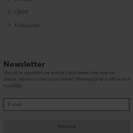
CRIVIT
K-Favourites
Newsletter
Vrei să te anunțăm pe e-mail când avem cele mai noi
oferte, rețete și concursuri online? Abonează-te și afli primul
noutățile.
E-mail
Abonare