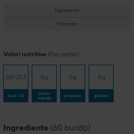
Ingrediente
Preparare
Valori nutritive
(Per porție)
68/​283
8
g
0
g
4
g
carbo-
kcal / kJ
proteine
grăsimi
hidrați
Ingrediente
(60 bucăți)