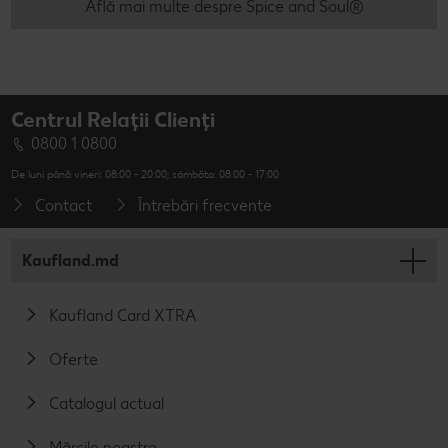
Află mai multe despre Spice and Soul®
Centrul Relații Clienți
0800 1 0800
De luni până vineri: 08:00 - 20:00; sâmbăta: 08:00 - 17:00
Contact
Întrebări frecvente
Kaufland.md
Kaufland Card XTRA
Oferte
Catalogul actual
Mărcile noastre