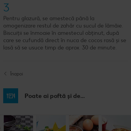
3
Pentru glazură, se amestecă până la
omogenizare restul de zahăr cu sucul de lămâie.
Biscuiții se înmoaie în amestecul obținut, după
care se cufundă direct în nuca de cocos rasă și se
lasă să se usuce timp de aprox. 30 de minute.
Înapoi
Poate ai poftă și de...
Budincă
Clătite cu
Tocană
Cremă la
italiană de
legume și
italienească
pahar