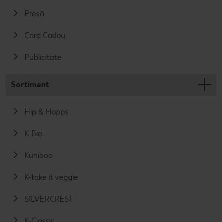
Presă
Card Cadou
Publicitate
Sortiment
Hip & Hopps
K-Bio
Kuniboo
K-take it veggie
SILVERCREST
K-Classic