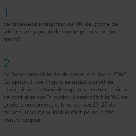
1
Se amestecă margarina cu 100 de grame de
zahăr, sare și pulpă de vanilie până se obține o
spumă.
2
Se încorporează lapte de cocos, amidon și făină.
Cu ajutorul unei linguri, se așază cca 60 de
bucățele într-o tavă de copt acoperită cu hârtie
de copt și se coc în cuptorul preîncălzit la 160 de
grade, prin convecție, timp de cca 20-25 de
minute. Biscuiții se lasă la răcit pe un grătar
pentru prăjituri.