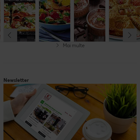
orez cu salată
mozzarella
de pește
de fructe
Cel mult 60 minute
Cel mult 30 minute
Cel mult 60 minute
Simplu
Cel mult 60 minute
Simplu
Simplu
Simplu
Mai multe
Fără gluten
Newsletter