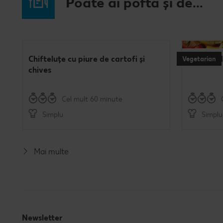
Poate ai poftă și de...
Chifteluțe cu piure de cartofi și
Burgeri d
Vegetarian
chives
Cel mult 60 minute
Simplu
Simplu
Mai multe
Newsletter