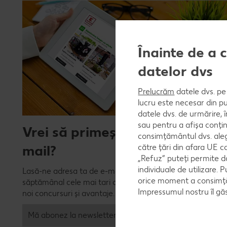
Înainte de a 
datelor dvs
Prelucrăm
datele dvs. pe 
lucru este necesar din pu
datele dvs. de urmărire, 
sau pentru a afișa conțin
Vrei să primești ofertele pe e-
consimțământul dvs. aleg
mail?
către țări din afara UE c
„Refuz” puteți permite d
individuale de utilizare. P
Lasă-ne adresa ta de e-mail și noi îți vom trimite
orice moment a consimțăm
săptămânal cele mai tari oferte și detalii despre cele mai
Impressumul nostru îl găs
noi concursuri și avantaje.
Mă abonez la newsletter