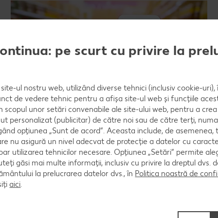
continua: pe scurt cu privire la pre
site-ul nostru web, utilizând diverse tehnici (inclusiv cookie-uri)
nct de vedere tehnic pentru a afișa site-ul web și funcțiile acest
în scopul unor setări convenabile ale site-ului web, pentru a cre
ut personalizat (publicitar) de către noi sau de către terți, numa
Descarcă și tu aplicația
ând opțiunea „Sunt de acord”. Aceasta include, de asemenea, t
Kaufland
are nu asigură un nivel adecvat de protecție a datelor cu caract
oar utilizarea tehnicilor necesare. Opțiunea „Setări” permite al
uteți găsi mai multe informații, inclusiv cu privire la dreptul dvs.
Cu aplicația „Kaufland - Oferte și Noutăți” ai la îndemână
ântului la prelucrarea datelor dvs., în
Politica noastră de confi
ofertele, o colecție bogată de rețete și lista de
iți
aici
.
cumpărături pe care o poți distribui celor dragi.
Descoperă aplicația Kaufland