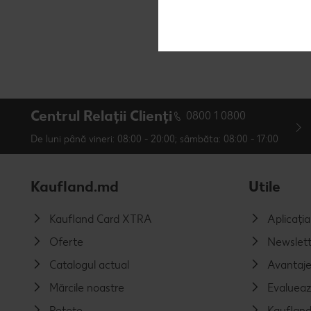
Centrul Relații Clienți
0800 1 0800
De luni până vineri: 08:00 - 20:00; sâmbăta: 08:00 - 17:00
Kaufland.md
Utile
Kaufland Card XTRA
Aplicați
Oferte
Newslett
Catalogul actual
Avantaj
Mărcile noastre
Evalueaz
Rețete
Kaufland