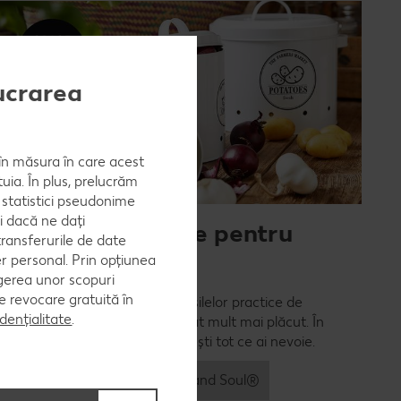
lucrarea
, în măsura în care acest
uia. În plus, prelucrăm
a statistici pseudonime
i dacă ne dați
Accesorii practice pentru
ransferurile de date
bucătăria ta
er personal. Prin opțiunea
egerea unor scopuri
 de revocare gratuită în
Datorită accesoriilor și a ustensilelor practice de
dențialitate
.
bucătărie, gătitul devine imediat mult mai plăcut. În
®
sortimentul Spice & Soul
găsești tot ce ai nevoie.
Află mai multe despre Spice and Soul®