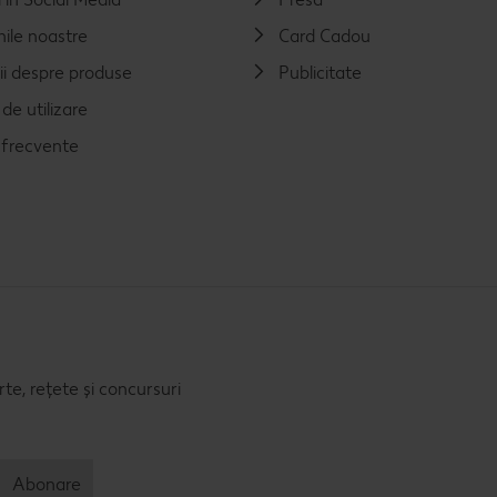
nile noastre
Card Cadou
ii despre produse
Publicitate
de utilizare
i frecvente
e, rețete și concursuri
Abonare