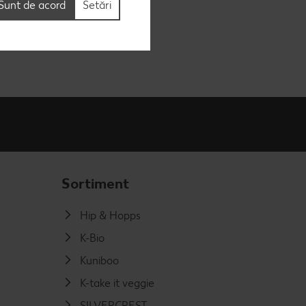
Sunt de acord
Setări
Sortiment
Hip & Hopps
K-Bio
Kuniboo
K-take it veggie
SILVERCREST