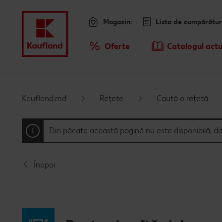
Magazin:
Lista de cumpărătur
Meniu
Oferte
Catalogul actu
Prezentare Generala Oferte
Kaufland.md
Rețete
Caută o rețetă
Din păcate această pagină nu este disponibilă, d
Înapoi