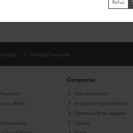
Refuz
Contact
Întrebări frecvente
Companie
a Kaufland
Valorile noastre
er cu oferte
Implicarea face diferența
e
Oportunități de angajare
ă magazinul
Cariere
 în Social Media
Presă