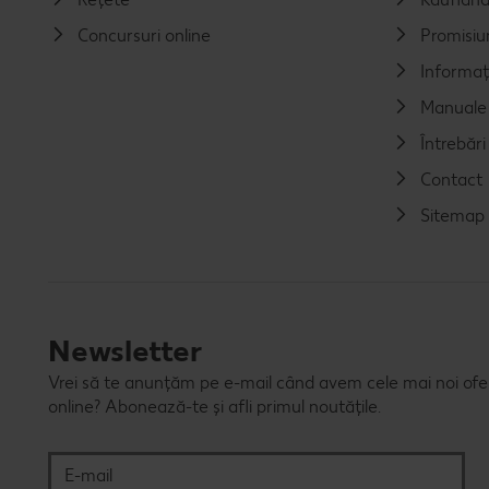
Concursuri online
Promisiu
Informaț
Manuale 
Întrebăr
Contact
Sitemap
Newsletter
Vrei să te anunțăm pe e-mail când avem cele mai noi ofert
online? Abonează-te și afli primul noutățile.
E-mail