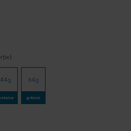
rție)
44
g
64
g
roteine
grăsimi