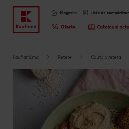
Magazin:
Lista de cumpărătur
Meniu
Oferte
Catalogul actu
Prezentare Generala Oferte
Kaufland.md
Rețete
Caută o rețetă