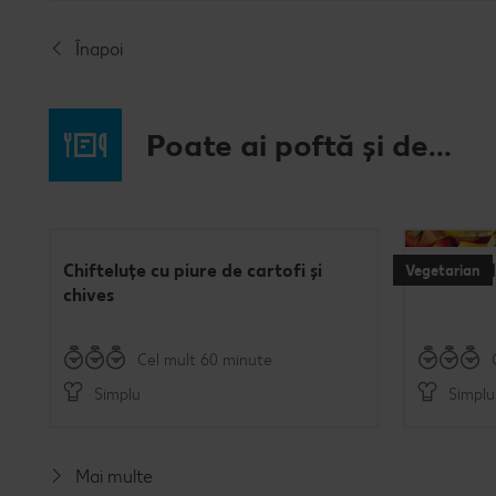
Înapoi
Poate ai poftă și de...
Chifteluțe cu piure de cartofi și
Burgeri d
Vegetarian
chives
Cel mult 60 minute
Simplu
Simplu
Mai multe