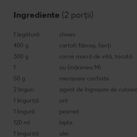
Ingrediente
(2 porții)
1 legătură
chives
400 g
cartofi făinoși, fierți
300 g
carne macră de vită, tocată
1
ou (mărimea M)
50 g
merișoare confiate
2 linguri
agent de îngroșare de culoare
1 linguriță
unt
1 lingură
pesmet
120 ml
lapte
1 linguriță
ulei