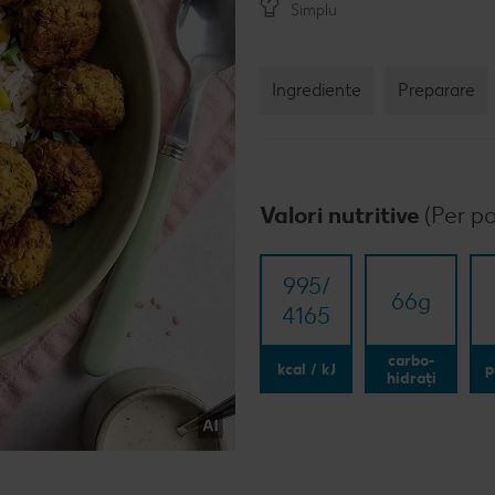
Simplu
Ingrediente
Preparare
Valori nutritive
(Per po
995/​
66
g
4165
carbo-
kcal / kJ
p
hidrați