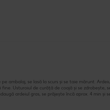
 pe ambalaj, se lasă la scurs și se taie mărunt. Ardeiu
ii fine. Usturoiul de curăță de coajă și se zdrobește, 
adaugă ardeiul gras, se prăjește încă aprox. 4 min și s