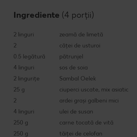
Ingrediente
(4 porții)
2 linguri
zeamă de limetă
2
căței de usturoi
0.5 legătură
pătrunjel
4 linguri
sos de soia
2 lingurițe
Sambal Oelek
25 g
ciuperci uscate, mix asiatic
2
ardei grași galbeni mici
4 linguri
ulei de susan
250 g
carne tocată de vită
250 g
tăiței de celofan