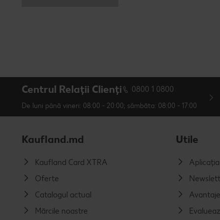
Centrul Relații Clienți
0800 1 0800
De luni până vineri: 08:00 - 20:00; sâmbăta: 08:00 - 17:00
Kaufland.md
Utile
Kaufland Card XTRA
Aplicați
Oferte
Newslett
Catalogul actual
Avantaj
Mărcile noastre
Evalueaz