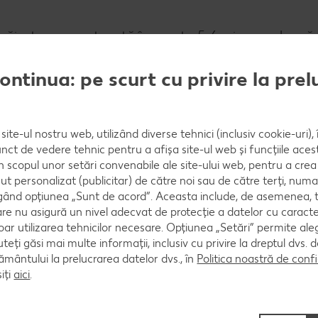
e prăjește carnea tocată în acesta 5-6 min, se adaugă 
ox. 2 min, se condimentează cu 2 linguri de sos de so
i grași se lasă la răcit.
continua: pe scurt cu privire la pre
site-ul nostru web, utilizând diverse tehnici (inclusiv cookie-uri)
nct de vedere tehnic pentru a afișa site-ul web și funcțiile acest
 legume timp de 5-8 min și se clătesc cu apă rece. Pe
în scopul unor setări convenabile ale site-ului web, pentru a cre
se toacă fin și se amestecă cu uleiul, sosul de soia și
ut personalizat (publicitar) de către noi sau de către terți, numa
stectul de legume și carne tocată se amestecă cu dr
ând opțiunea „Sunt de acord”. Aceasta include, de asemenea, t
are nu asigură un nivel adecvat de protecție a datelor cu caract
oar utilizarea tehnicilor necesare. Opțiunea „Setări” permite al
uteți găsi mai multe informații, inclusiv cu privire la dreptul dvs.
ântului la prelucrarea datelor dvs., în
Politica noastră de confi
iți
aici
.