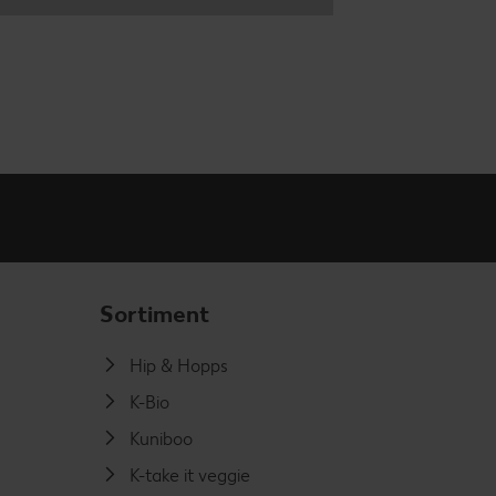
Sortiment
Hip & Hopps
K-Bio
Kuniboo
K-take it veggie