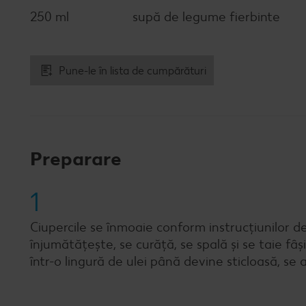
250 ml
supă de legume fierbinte
Pune-le în lista de cumpărături
Preparare
1
Ciupercile se înmoaie conform instrucțiunilor de
înjumătățește, se curăță, se spală și se taie fâș
într-o lingură de ulei până devine sticloasă, se 