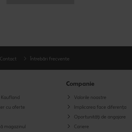
Contact
Întrebări frecvente
Companie
a Kaufland
Valorile noastre
er cu oferte
Implicarea face diferența
e
Oportunități de angajare
ă magazinul
Cariere