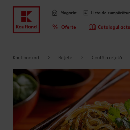
Magazin:
Lista de cumpărătur
Meniu
Oferte
Catalogul actu
Prezentare Generala Oferte
Kaufland.md
Rețete
Caută o rețetă