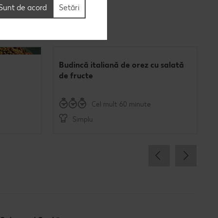
Sunt de acord
Setări
Budincă italiană de orez cu salată
de fructe
Cel mult 60 minute
Simplu