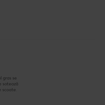
l gras se
se sotează
e scoate.