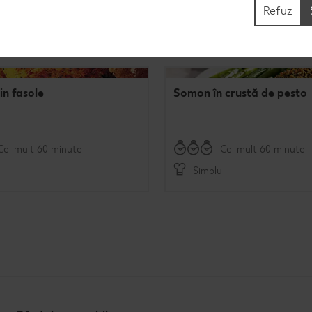
Refuz
in fasole
Somon în crustă de pesto
Cel mult 60 minute
Cel mult 60 minute
Simplu