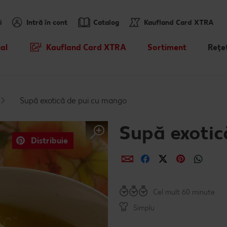
i
Intră în cont
Catalog
Kaufland Card XTRA
al
Kaufland Card XTRA
Sortiment
Rețe
Cupoane XTRA
Noile noastre brandur
Caută
sosit
Oferte Parteneri Kaufland Card
Rețet
Supă exotică de pui cu mango
XTRA
Sortiment tematic
Rețet
Reduceri de categorie
Atât de ieftin
Supă exotic
Rețet
Distribuie
Prospețime în fiecare 
Distribuie
Distribuie
Distribuie
Distribui
Dist
Rețet
Dicționar de alimente
Cel mult 60 minute
Valorile noastre
Simplu
Mărcile noastre