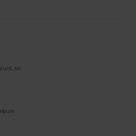
runt, iar
âmbure.