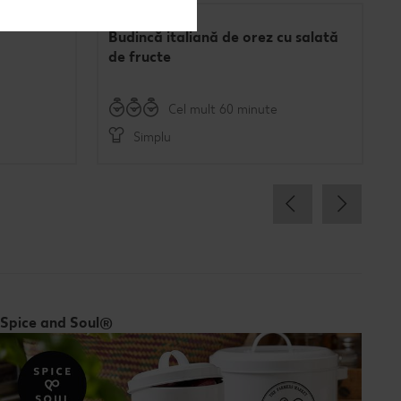
Budincă italiană de orez cu salată
de fructe
Cel mult 60 minute
Simplu
Spice and Soul®