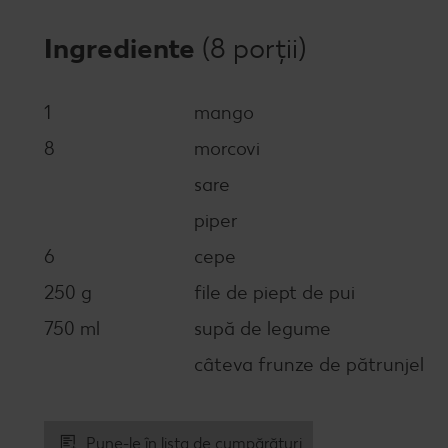
Ingrediente
(8 porții)
1
mango
8
morcovi
sare
piper
6
cepe
250 g
file de piept de pui
750 ml
supă de legume
câteva frunze de pătrunjel
Pune-le în lista de cumpărături