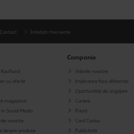
Contact
Întrebări frecvente
Companie
a Kaufland
Valorile noastre
er cu oferte
Implicarea face diferența
e
Oportunități de angajare
ă magazinul
Cariere
 în Social Media
Presă
nile noastre
Card Cadou
ii despre produse
Publicitate