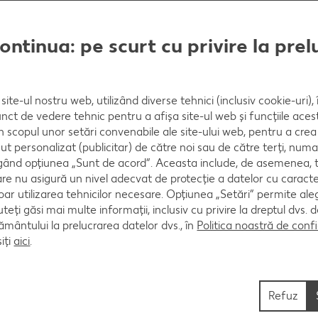
aduci la masă caldă, presărată cu pătrunjel.
continua: pe scurt cu privire la pre
site-ul nostru web, utilizând diverse tehnici (inclusiv cookie-uri)
nct de vedere tehnic pentru a afișa site-ul web și funcțiile acest
cu 1 lingură condiment din legume uscate, fie cu 2 mo
în scopul unor setări convenabile ale site-ului web, pentru a cre
ut personalizat (publicitar) de către noi sau de către terți, numa
ând opțiunea „Sunt de acord”. Aceasta include, de asemenea, t
are nu asigură un nivel adecvat de protecție a datelor cu caract
oar utilizarea tehnicilor necesare. Opțiunea „Setări” permite al
uteți găsi mai multe informații, inclusiv cu privire la dreptul dvs.
ântului la prelucrarea datelor dvs., în
Politica noastră de confi
iți
aici
.
Refuz