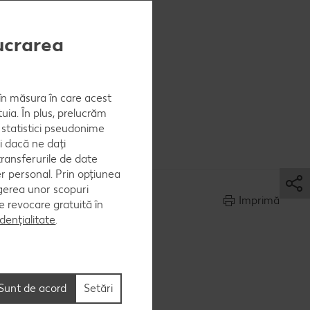
lucrarea
, în măsura în care acest
uia. În plus, prelucrăm
rcovi, ¼
a statistici pseudonime
i dacă ne dați
ransferurile de date
er personal. Prin opțiunea
egerea unor scopuri
Imprimă
 de revocare gratuită în
dențialitate
.
Sunt de acord
Setări