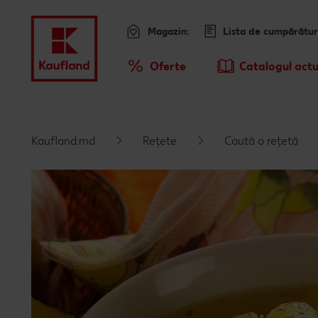
Magazin:
Lista de cumpărătur
Meniu
Oferte
Catalogul actu
Prezentare Generala Oferte
Kaufland.md
Rețete
Caută o rețetă