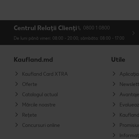
Centrul Relații Clienți
0800 1 0800
De luni până vineri: 08:00 - 20:00; sâmbăta: 08:00 - 17:00
Kaufland.md
Utile
Kaufland Card XTRA
Aplicați
Oferte
Newslett
Catalogul actual
Avantaj
Mărcile noastre
Evalueaz
Rețete
Kaufland
Concursuri online
Promisiu
Informaț