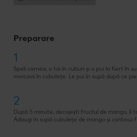
Preparare
1
Speli carnea, o tai în cuburi și o pui la fiert î
morcovii în cubulețe. Le pui în supă după ce piep
2
După 5 minute, decojești fructul de mango, îl tai
Adaugi în supă cubulețe de mango și continui fi