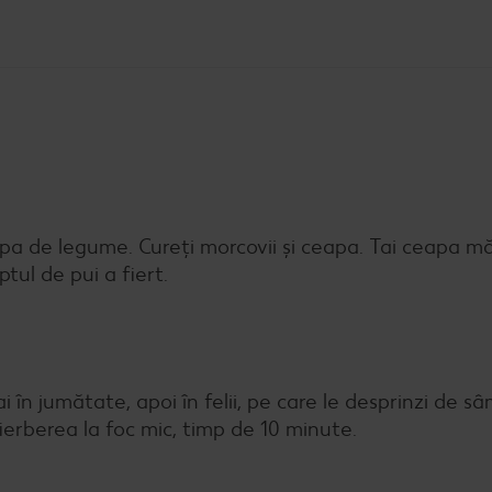
n supa de legume. Cureți morcovii și ceapa. Tai ceapa mă
tul de pui a fiert.
 în jumătate, apoi în felii, pe care le desprinzi de s
erberea la foc mic, timp de 10 minute.