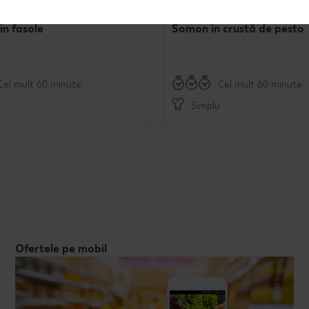
in fasole
Somon în crustă de pesto
Cel mult 60 minute
Cel mult 60 minute
Simplu
Ofertele pe mobil