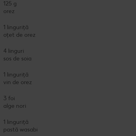
125 g
orez
1 linguriță
oțet de orez
4 linguri
sos de soia
1 linguriță
vin de orez
3 foi
alge nori
1 linguriță
pastă wasabi