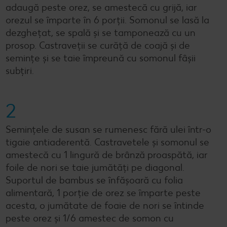
adaugă peste orez, se amestecă cu grijă, iar
orezul se împarte în 6 porții. Somonul se lasă la
dezghețat, se spală și se tamponează cu un
prosop. Castraveții se curăță de coajă și de
semințe și se taie împreună cu somonul fâșii
subțiri.
2
Semințele de susan se rumenesc fără ulei într-o
tigaie antiaderentă. Castravetele și somonul se
amestecă cu 1 lingură de brânză proaspătă, iar
foile de nori se taie jumătăți pe diagonal.
Suportul de bambus se înfășoară cu folia
alimentară, 1 porție de orez se împarte peste
acesta, o jumătate de foaie de nori se întinde
peste orez și 1/6 amestec de somon cu