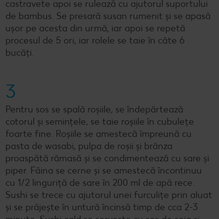
castravete apoi se rulează cu ajutorul suportului
de bambus. Se presară susan rumenit și se apasă
ușor pe acesta din urmă, iar apoi se repetă
procesul de 5 ori, iar rolele se taie în câte 6
bucăți.
3
Pentru sos se spală roșiile, se îndepărtează
cotorul și semințele, se taie roșiile în cubulețe
foarte fine. Roșiile se amestecă împreună cu
pasta de wasabi, pulpa de roșii și brânza
proaspătă rămasă și se condimentează cu sare și
piper. Făina se cerne și se amestecă încontinuu
cu 1/2 linguriță de sare în 200 ml de apă rece.
Sushi se trece cu ajutorul unei furculițe prin aluat
și se prăjește în untură încinsă timp de cca 2-3