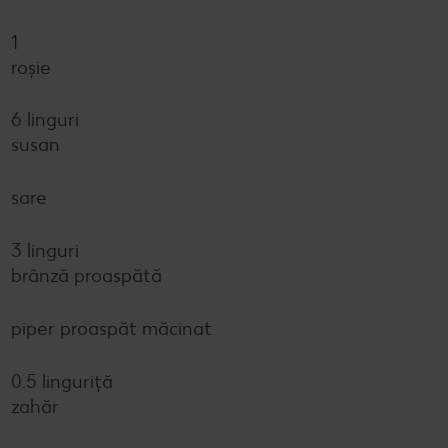
1
roșie
6 linguri
susan
sare
3 linguri
brânză proaspătă
piper proaspăt măcinat
0.5 linguriță
zahăr