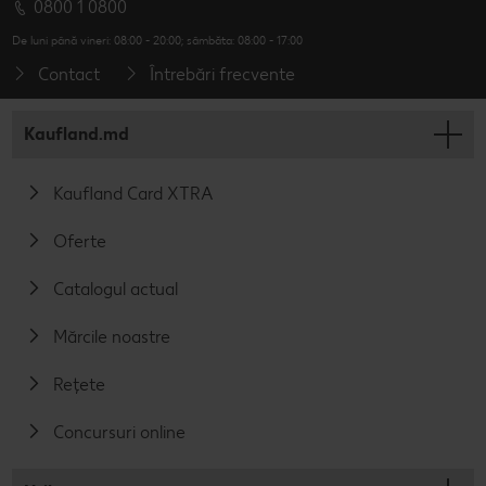
0800 1 0800
De luni până vineri: 08:00 - 20:00; sâmbăta: 08:00 - 17:00
Contact
Întrebări frecvente
Kaufland.md
Kaufland Card XTRA
Oferte
Catalogul actual
Mărcile noastre
Rețete
Concursuri online