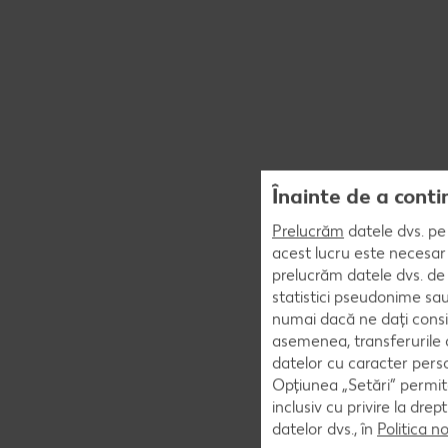
Înainte de a conti
Prelucrăm
datele dvs. pe 
acest lucru este necesar 
prelucrăm datele dvs. de 
statistici pseudonime sau
numai dacă ne dați consi
asemenea, transferurile d
datelor cu caracter perso
Opțiunea „Setări” permite
inclusiv cu privire la dr
datelor dvs., în
Politica n