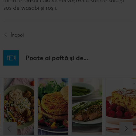
minute. Sushi cald se servește cu sos de soia și
sos de wasabi și roșii.
Înapoi
Poate ai poftă și de...
Prăjitură de
Chifteluțe cu
Burgeri din
Somon în
mere
piure de
fasole
crustă de
nemțească
cartofi și
pesto
chives
Cel mult 60 minute
Cel mult 60 minute
Cel mult 60 minute
Simplu
Cel mult 60 minute
Simplu
Simplu
Simplu