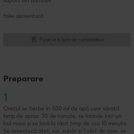
suport din bambus
folie alimentară
Pune-le în lista de cumpărături
Preparare
1
Orezul se fierbe în 500 ml de apă ușor sărată
timp de aprox. 30 de minute, se întinde într-un
bol mare și se lasă la răcit timp de cca 10 minute.
Se amestecă oțet, vin, zahăr și 1 vârf de sare, se