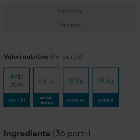
Ingrediente
Preparare
Valori nutritive
(Per porție)
494/​
56.1
g
17.9
g
19.5
g
2069
carbo-
kcal / kJ
proteine
grăsimi
hidrați
Ingrediente
(36 porții)