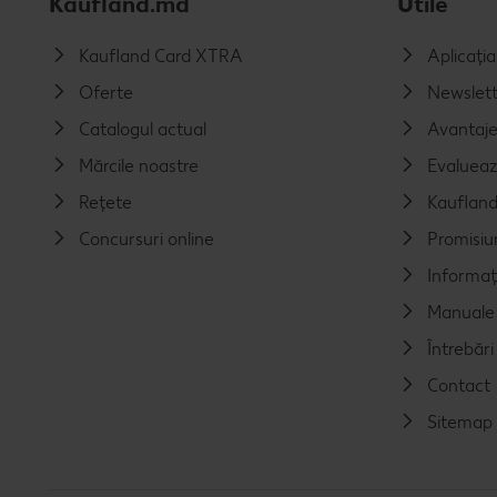
Kaufland.md
Utile
Kaufland Card XTRA
Aplicați
Oferte
Newslett
Catalogul actual
Avantaj
Mărcile noastre
Evalueaz
Rețete
Kaufland
Concursuri online
Promisiu
Informaț
Manuale 
Întrebăr
Contact
Sitemap