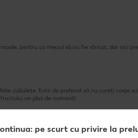
oale, pentru ca miezul să nu fie stricat, dar nici pr
felie cubulețe. Este de preferat să nu cureți coaja su
ructului un plus de nutrienți.
continua: pe scurt cu privire la pre
stron cuburile de pomelo cu fisticul, semințele de floa