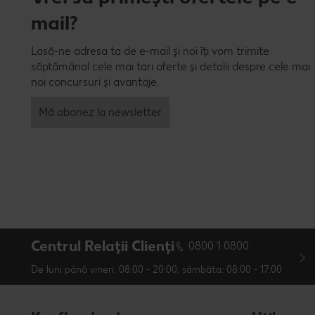
mail?
Lasă-ne adresa ta de e-mail și noi îți vom trimite
săptămânal cele mai tari oferte și detalii despre cele mai
noi concursuri și avantaje.
Mă abonez la newsletter
Centrul Relații Clienți
0800 1 0800
De luni până vineri: 08:00 - 20:00; sâmbăta: 08:00 - 17:00