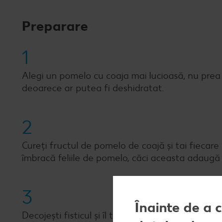
Preparare
1
Alegi un pomelo cu coaja mai lucioasă, nu prea m
deoarece ar putea fi deshidratat.
2
Cureți fructul de pomelo de coajă și tai fiecare 
îmbracă feliile de pomelo, căci aceasta adaugă f
3
Înainte de a 
Decojești fisticul și îl toci. Amesteci într-un ca