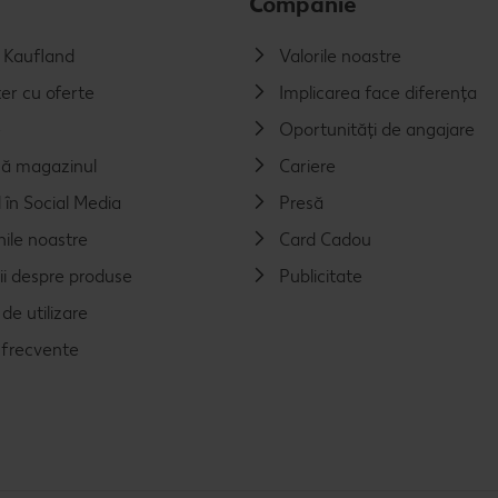
Companie
a Kaufland
Valorile noastre
er cu oferte
Implicarea face diferența
e
Oportunități de angajare
ă magazinul
Cariere
 în Social Media
Presă
nile noastre
Card Cadou
ii despre produse
Publicitate
de utilizare
i frecvente