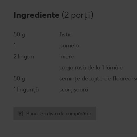
Ingrediente
(2 porții)
50 g
fistic
1
pomelo
2 linguri
miere
coaja rasă de la 1 lămâie
50 g
semințe decojite de floarea-s
1 linguriță
scorțișoară
Pune-le în lista de cumpărături