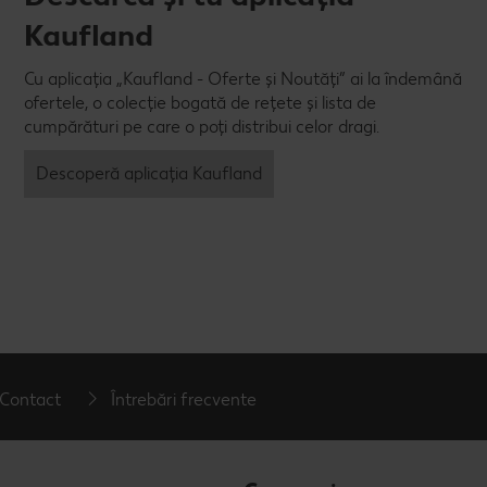
Kaufland
Cu aplicația „Kaufland - Oferte și Noutăți” ai la îndemână
ofertele, o colecție bogată de rețete și lista de
cumpărături pe care o poți distribui celor dragi.
Descoperă aplicația Kaufland
Contact
Întrebări frecvente