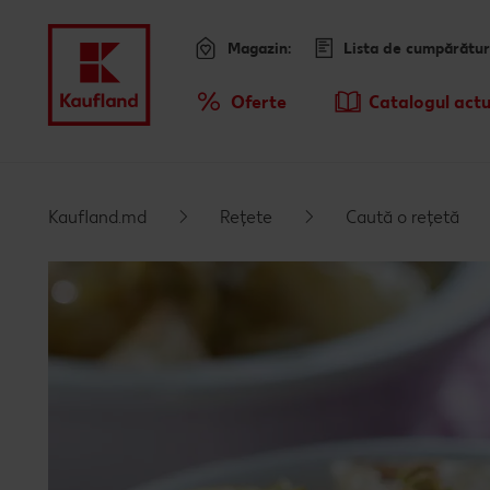
Magazin:
Lista de cumpărătur
Meniu
Oferte
Catalogul actu
Prezentare Generala Oferte
Kaufland.md
Rețete
Caută o rețetă