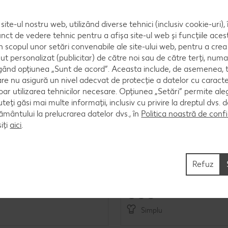
oara.
site-ul nostru web, utilizând diverse tehnici (inclusiv cookie-uri)
nct de vedere tehnic pentru a afișa site-ul web și funcțiile acest
în scopul unor setări convenabile ale site-ului web, pentru a cre
ut personalizat (publicitar) de către noi sau de către terți, numa
ând opțiunea „Sunt de acord”. Aceasta include, de asemenea, t
are nu asigură un nivel adecvat de protecție a datelor cu caract
oar utilizarea tehnicilor necesare. Opțiunea „Setări” permite al
uteți găsi mai multe informații, inclusiv cu privire la dreptul dvs.
ântului la prelucrarea datelor dvs., în
Politica noastră de confi
iți
aici
.
in fasole
Somon în crustă de pesto
Refuz
Cel mult 60 minute
Cel mult 60 minute
Simplu