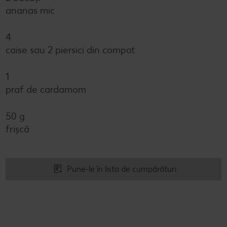
ananas mic
4
caise sau 2 piersici din compot
1
praf de cardamom
50 g
frișcă
Pune-le în lista de cumpărături