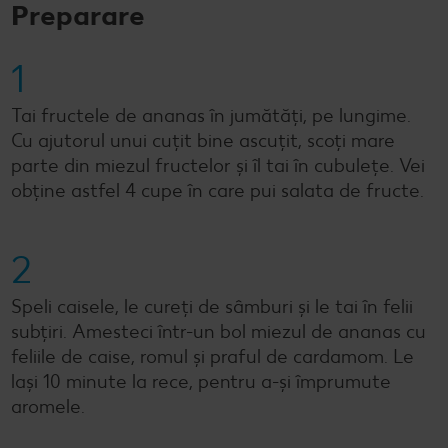
Preparare
1
Tai fructele de ananas în jumătăți, pe lungime.
Cu ajutorul unui cuțit bine ascuțit, scoți mare
parte din miezul fructelor și îl tai în cubulețe. Vei
obţine astfel 4 cupe în care pui salata de fructe.
2
Speli caisele, le cureți de sâmburi și le tai în felii
subțiri. Amesteci într-un bol miezul de ananas cu
feliile de caise, romul și praful de cardamom. Le
laşi 10 minute la rece, pentru a-şi împrumute
aromele.