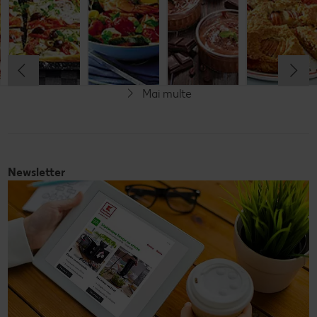
de fructe
Cel mult 60 minute
Cel mult 30 minute
Cel mult 60 minute
Simplu
Cel mult 60 minute
Simplu
Simplu
Simplu
Mai multe
Fără gluten
Newsletter