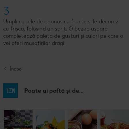
3
Umpli cupele de ananas cu fructe și le decorezi
cu frișcă, folosind un șpriț. O bezea uşoară
completează paleta de gusturi şi culori pe care o
vei oferi musafirilor dragi.
Înapoi
Poate ai poftă și de...
Budincă
Clătite cu
Tocană
Cremă la
italiană de
legume și
italienească
pahar
orez cu salată
mozzarella
de pește