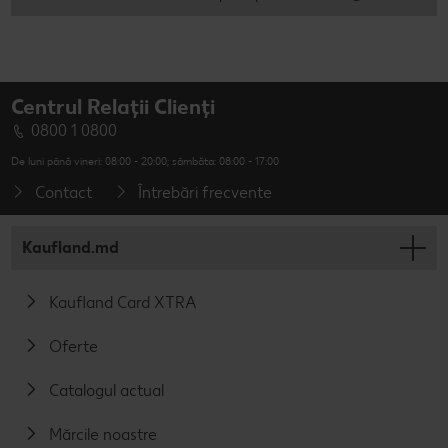
Centrul Relații Clienți
0800 1 0800
De luni până vineri: 08:00 - 20:00; sâmbăta: 08:00 - 17:00
Contact
Întrebări frecvente
Kaufland.md
Kaufland Card XTRA
Oferte
Catalogul actual
Mărcile noastre