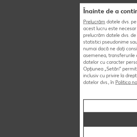
Înainte de a conti
Prelucrăm
datele dvs. pe 
acest lucru este necesar 
prelucrăm datele dvs. de 
statistici pseudonime sau
numai dacă ne dați consi
asemenea, transferurile d
datelor cu caracter perso
Opțiunea „Setări” permite
inclusiv cu privire la dr
datelor dvs., în
Politica n