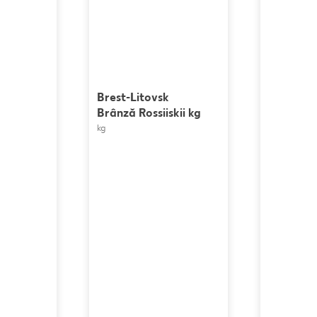
Brest-Litovsk
Brânză Rossiiskii kg
kg