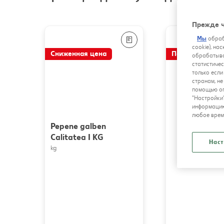
Прежде ч
Мы
обраб
cookie), на
Сниженная цена
Полцены
обрабатыва
статистичес
только если
странам, н
помощью оп
"Настройки
информацию
любое врем
Pepene galben
Calitatea I KG
Наст
kg