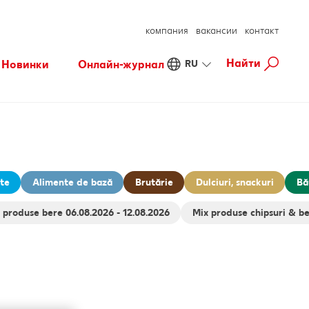
компания
вакансии
контакт
Найти
Новинки
Онлайн-журнал
RU
Fresh
Хорошее самочувствие
Осознанные покупки
Готовим с удовольствием
Свободное время
ate
Alimente de bază
Brutărie
Dulciuri, snackuri
Bă
Mix produse bere 06.08.2026 - 12.08.2026