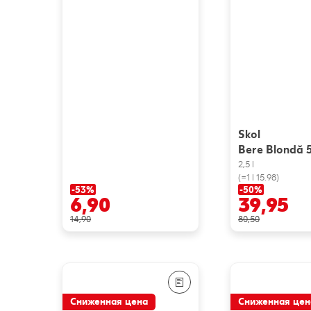
Skol
Bere Blondă 
2,5 l
(=1 l 15.98)
-53%
-50%
6,90
39,95
14,90
80,50
Сниженная цена
Сниженная цен