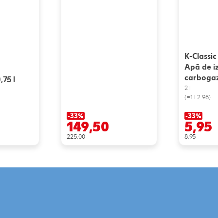
K-Classic
Apă de i
carbogaz
,75 l
2 l
(=1 l 2.98)
-33%
-33%
149,50
5,95
225,00
8,95