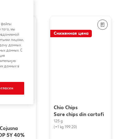
я файлы
 того, мы
я цена
Сниженная цена
севдонимной
етьими лицами,
едачу данных
ных данных. С
ция
нительную
их данных в
огласен
Chio Chips
Sare chips din cartofi
125 g
(=1 kg 199.20)
Cojusna
SOP 5Y 40%