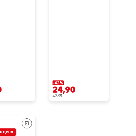
-42%
0
24,90
42,95
я цена