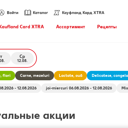
Войти
Каталог
Кауфланд Кард XTRA
Kaufland Card XTRA
Ассортимент
Pецепты
Купоны XTRA
Энциклопедия продуктов
питания
т
Ср
PARKSIDE
08.
12.08.
 flori
Carne, mezeluri
Lactate, ouă
Delicatese, congel
pentru animale 06.08.2026 - 12.08.2026
joi-miercuri 06.08.2026 - 12.08.2026
уальные акции