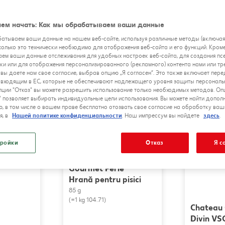
ем начать: Как мы обрабатываем ваши данные
атываем ваши данные на нашем веб-сайте, используя различные методы (включа
сколько это технически необходимо для отображения веб-сайта и его функций. Кроме
Полцены
Сниженна
ем ваши данные отслеживания для удобных настроек веб-сайта, для создания п
ки или для отображения персонализированного (рекламного) контента нами или тр
 вы даете нам свое согласие, выбрав опцию „Я согласен”. Это также включает пер
е входящим в ЕС, которые не обеспечивают надлежащего уровня защиты персональ
ции "Отказ" вы можете разрешить использование только необходимых методов. Оп
" позволяет выбирать индивидуальные цели использования. Вы можете найти допол
, в том числе о вашем праве бесплатно отозвать свое согласие на обработку ваш
я, в
Нашей политике конфиденциальности
. Наш импрессум вы найдете
здесь
.
ройки
Отказ
Я с
Gourmet Perle
Hrană pentru pisici
85 g
(=1 kg 104.71)
Chateau 
Divin V