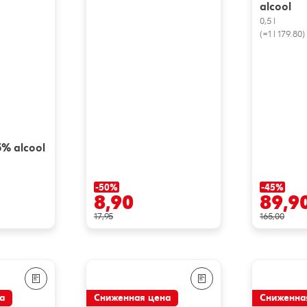
alcool
0,5 l
(=1 l 179.80)
5% alcool
-50%
-45%
8,90
89,9
17,95
165,00
а
Сниженная цена
Сниженна