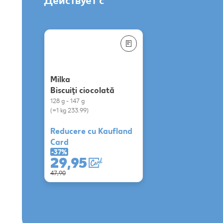
Действует с
Milka
Biscuiţi ciocolată
128 g - 147 g
(=1 kg 233.99)
Reducere cu Kaufland
Card
-37%
29,95
47,90