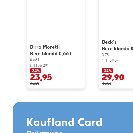
Beck`s
Birra Moretti
Bere blondă 0
Bere blondă 0,66 l
0,75 l
0,66 l
(=1 l 39.87)
(=1 l 36.29)
-34%
-34%
23,95
29,90
36,50
45,50
Kaufland Card