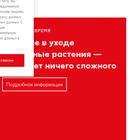
 того, мы
севдонимной
етьими лицами,
едачу данных
ных данных. С
ция
СВОБОДНОЕ ВРЕМЯ
нительную
их данных в
Простые в уходе
комнатные растения —
огласен
здесь нет ничего сложного
Подробная информация