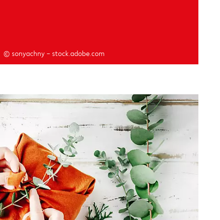
© sonyachny – stock.adobe.com