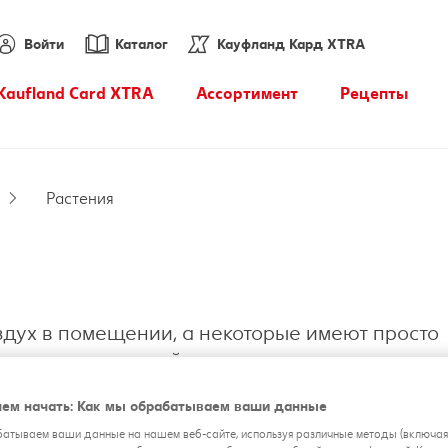
Войти
Каталог
Кауфланд Кард XTRA
Kaufland Card XTRA
Ассортимент
Pецепты
Купоны XTRA
Энциклопедия продуктов
питания
Растения
PARKSIDE
здух в помещении, а некоторые имеют просто
важно, начинающий ли ты садовод или имееш
вдохновение для собственных четырёх стен, т
ем начать: Как мы обрабатываем ваши данные
атываем ваши данные на нашем веб-сайте, используя различные методы (включа