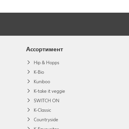
Ассортимент
Hip & Hopps
K-Bio
Kuniboo
K-take it veggie
SWITCH ON
K-Classic
Countryside