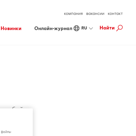
компания
вакансии
контакт
Найти
Новинки
Онлайн-журнал
RU
Fresh
Хорошее самочувствие
Осознанные покупки
Готовим с удовольствием
Свободное время
ь особый
еррасы,
я файлы