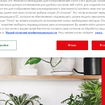
сколько это технически необходимо для отображения веб-сайта и его функций. Кроме
ем ваши данные отслеживания для удобных настроек веб-сайта, для создания п
ки или для отображения персонализированного (рекламного) контента нами или тр
 вы даете нам свое согласие, выбрав опцию „Я согласен”. Это также включает пер
е входящим в ЕС, которые не обеспечивают надлежащего уровня защиты персональ
ции "Отказ" вы можете разрешить использование только необходимых методов. Оп
" позволяет выбирать индивидуальные цели использования. Вы можете найти допол
, в том числе о вашем праве бесплатно отозвать свое согласие на обработку ваш
я, в
Нашей политике конфиденциальности
. Наш импрессум вы найдете
здесь
.
ройки
Отказ
Я с