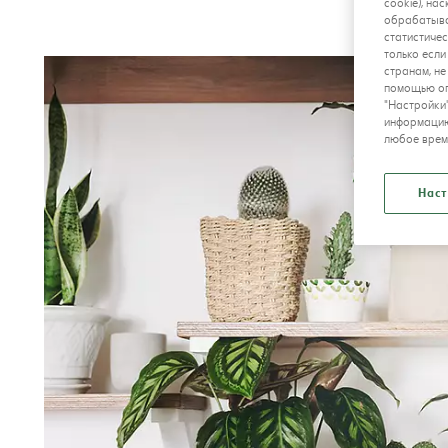
cookie), на
обрабатыва
статистичес
только если
странам, н
помощью оп
"Настройки
информацию
любое врем
Наст