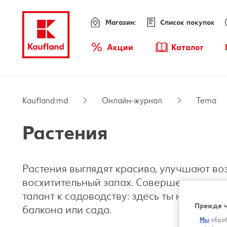
Магазин:
Список покупок
Меню
Акции
Каталог
Обзор акций
Kaufland.md
Онлайн-журнал
Tema
Растения
Растения выглядят красиво, улучшают во
восхитительный запах. Совершенно не 
талант к садоводству: здесь ты найдешь 
Прежде ч
балкона или сада.
Мы
обраб