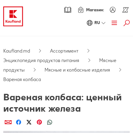
Магазин:
RU
Най
Акции
Обзор акций
Каталог
Kaufland.md
Ассортимент
Энциклопедия продуктов питания
Мясные
Kaufland Card XTRA
продукты
Мясные и колбасные изделия
Купоны XTRA
Ассортимент
Вареная колбаса
Энциклопедия продуктов питания
Pецепты
Вареная колбаса: ценный
PARKSIDE
Новинки
источник железа
Fresh
Онлайн-журнал
Поделиcь
Поделиcь
Поделиcь
Поделиcь
Поделиcь
Осознанные покупки
Хорошее самочувствие