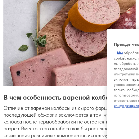
Прежде чем
Мы
обрабаты
cookie), наско
мы обрабатыва
псевдонимной 
или третьими л
включает пере
уровня защиты
только необхо
использования
В чем особенность вареной колбасы
отозвать свое
конфиденциа
Отличие от вареной колбасы из сырого фарша для
последующей обжарки заключается в том, что вареная
колбаса после термообработки не остается твердой на
разрез. Вместо этого колбаса как бы растекается. Для
связывания различных компонентов используется