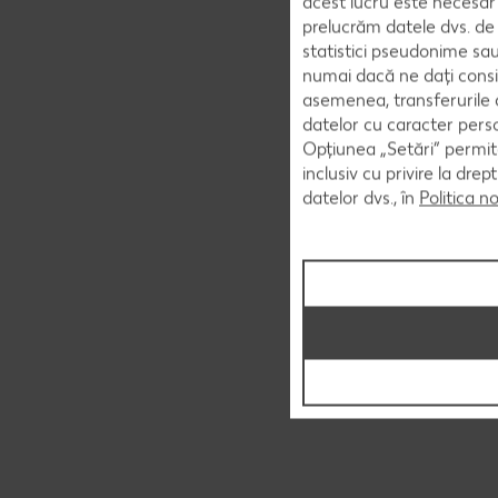
acest lucru este necesar 
prelucrăm datele dvs. de 
statistici pseudonime sau
numai dacă ne dați consi
asemenea, transferurile d
datelor cu caracter perso
Opțiunea „Setări” permite
inclusiv cu privire la dr
datelor dvs., în
Politica n