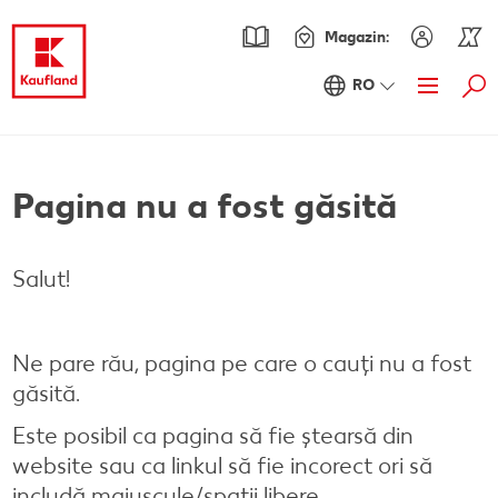
Magazin:
RO
Cau
Oferte
Prezentare Generala Oferte
Catalogul actual
Pagina nu a fost găsită
Kaufland Card XTRA
Salut!
Cupoane XTRA
Sortiment
Oferte Parteneri Kaufland Card XTRA
Noile noastre branduri au sosit
Rețete
NOU
Ne pare rău, pagina pe care o cauți nu a fost
Reduceri de categorie
Sortiment tematic
Caută o rețetă
Noutăți
găsită.
Este posibil ca pagina să fie ștearsă din
Atât de ieftin
Rețete cu pește
Ieftin si bun
Blog
website sau ca linkul să fie incorect ori să
Prospețime în fiecare zi
Rețete de post
RE:FRESH
Stare de bine
includă majuscule/spații libere.