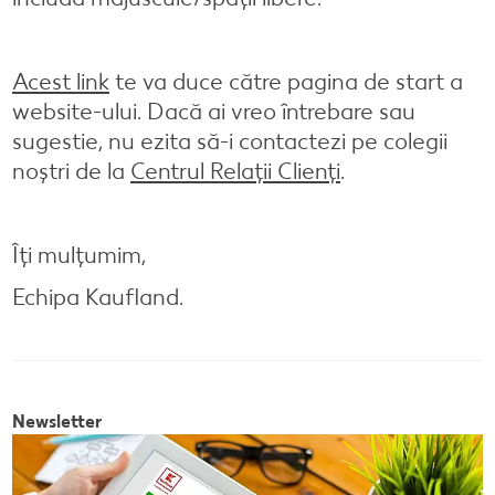
Semințele de pepene verde
Dicționar de alimente
Rețete de mic dejun vegan
Sustenabilitate
Bucuria de a găti
Acest link
te va duce către pagina de start a
Băuturi
Valorile noastre
Rețete de prăjituri
Fresh
Timp liber
website-ului. Dacă ai vreo întrebare sau
Mărcile noastre
Fii responsabil
sugestie, nu ezita să-i contactezi pe colegii
noștri de la
Centrul Relații Clienți
.
Concursuri
Marcă proprie Kaufland - și calitate și preț mic
Îți mulțumim,
Echipa Kaufland.
Newsletter