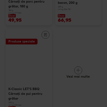
Cârnaţi de porc pentru
bacon, 200 g
grătar, 180 g
200 g
(=1 kg 334.75)
180 g
(=1 kg 277.50)
Doar
Doar
49,95
66,95
Produse speciale
Vezi mai multe
K-Classic LET'S BBQ
Cârnaţi de pui pentru
grătar
350 g
(=1 kg 239.86)