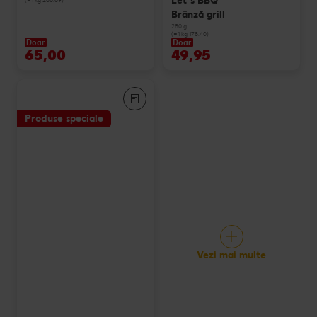
Let`s BBQ
Brânză grill
280 g
(=1 kg 178.40)
Doar
Doar
65,00
49,95
Produse speciale
Vezi mai multe