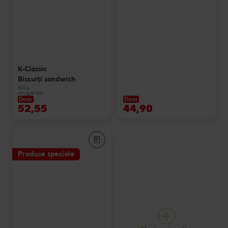
K-Classic
Biscuiți sandwich
600 g
(=1 kg 87.59)
Doar
Doar
52,55
44,90
Produse speciale