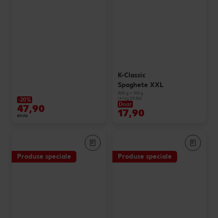
K-Classic
Spaghete XXL
500 g + 100 g
(=1 kg 29.84)
-20%
Doar
47,90
17,90
59,90
Produse speciale
Produse speciale