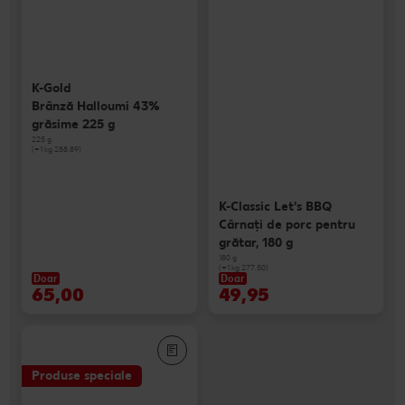
K-Gold
Brânză Halloumi 43%
grăsime 225 g
225 g
(=1 kg 288.89)
K-Classic Let's BBQ
Cârnaţi de porc pentru
grătar, 180 g
180 g
(=1 kg 277.50)
Doar
Doar
65,00
49,95
Produse speciale