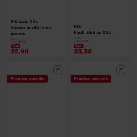
K-Classic XXL
KLC
Ananas bucăți în suc
Fusilli fără ou XXL
propriu
600 g
850 ml
(=1 kg 38.84)
(=1 kg 73.27)
Doar
Doar
35,90
23,30
Produse speciale
Produse speciale