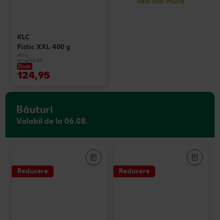
Vezi mai multe
KLC
Fistic XXL 400 g
400 g
(=1 kg 312.38)
Doar
124,95
Băuturi
Valabil de la 06.08.
Reducere
Reducere