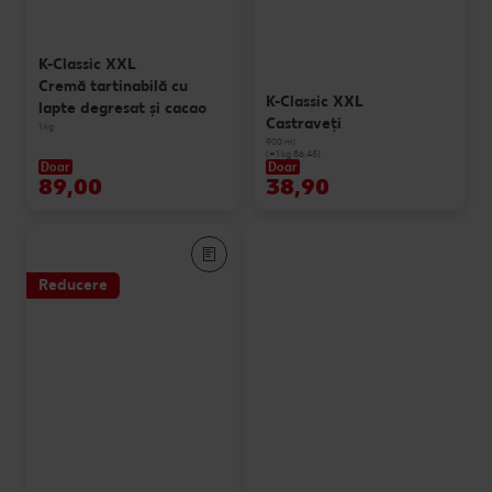
K-Classic XXL
Cremă tartinabilă cu
K-Classic XXL
lapte degresat și cacao
Castraveți
1 kg
900 ml
(=1 kg 86.45)
Doar
Doar
89,00
38,90
Reducere