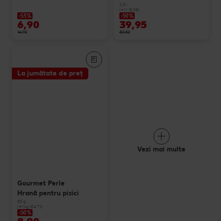
2,5 l
(=1 l 15.98)
-53%
-50%
6,90
39,95
14,90
80,50
La jumătate de preț
Vezi mai multe
Gourmet Perle
Hrană pentru pisici
85 g
(=1 kg 104.71)
-50%