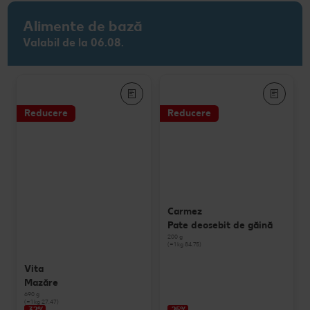
Alimente de bază
Valabil de la 06.08.
Reducere
Reducere
Carmez
Pate deosebit de găină
200 g
(=1 kg 84.75)
Vita
Mazăre
690 g
(=1 kg 27.47)