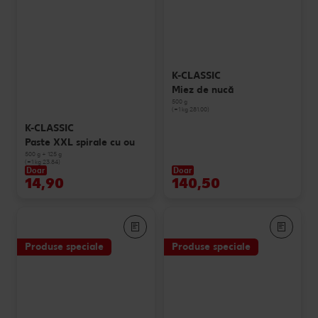
K-CLASSIC
Miez de nucă
500 g
(=1 kg 281.00)
K-CLASSIC
Paste XXL spirale cu ou
500 g + 125 g
(=1 kg 23.84)
Doar
Doar
14,90
140,50
Produse speciale
Produse speciale