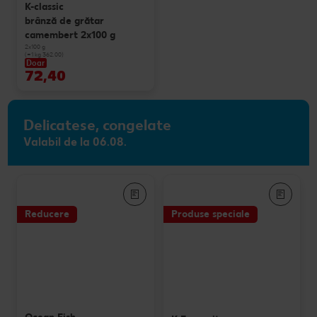
K-classic
brânză de grătar
camembert 2x100 g
2x100 g
(=1 kg 362.00)
Doar
72,40
Delicatese, congelate
Valabil de la 06.08.
Reducere
Produse speciale