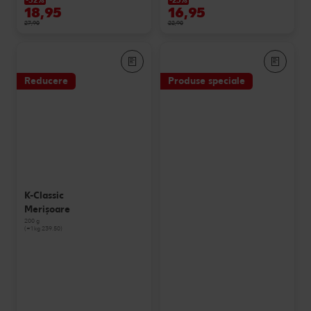
-32%
-25%
18,95
16,95
27,90
22,90
Reducere
Produse speciale
K-Classic
Merişoare
200 g
(=1 kg 239.50)