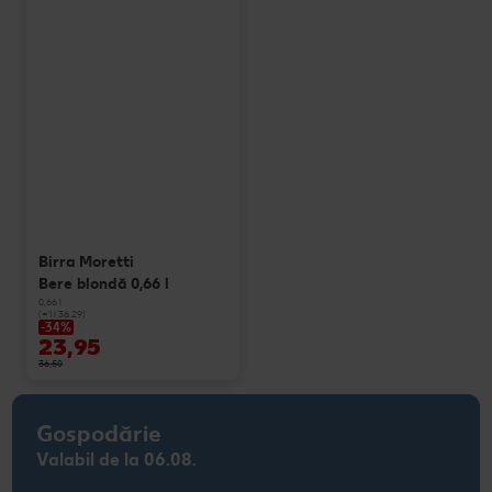
Birra Moretti
Bere blondă 0,66 l
0,66 l
(=1 l 36.29)
-34%
23,95
36,50
Gospodărie
Valabil de la 06.08.