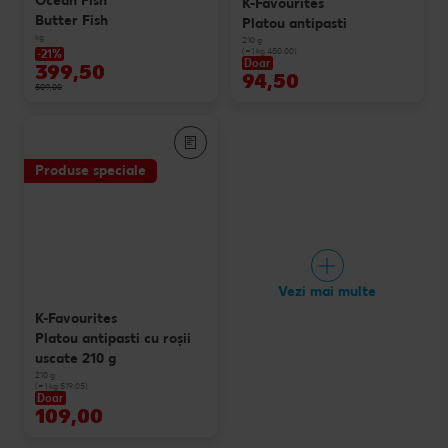
Ocean Fish
K-Favourites
Butter Fish
Platou antipasti
kg
210 g
(=1 kg 450.00)
-21%
Doar
399,50
94,50
509,00
Produse speciale
Vezi mai multe
K-Favourites
Platou antipasti cu roșii
uscate 210 g
210 g
(=1 kg 519.05)
Doar
109,00