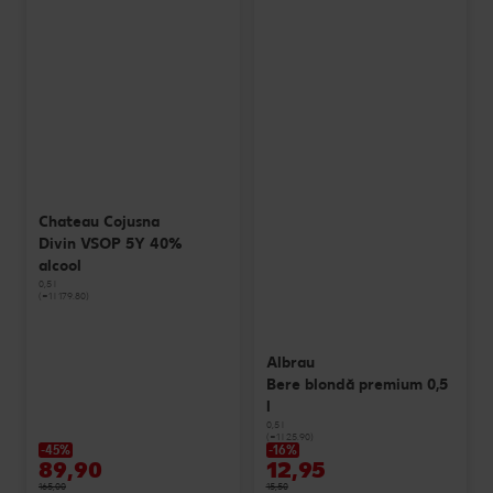
Chateau Cojusna
Divin VSOP 5Y 40%
alcool
0,5 l
(=1 l 179.80)
Albrau
Bere blondă premium 0,5
l
0,5 l
(=1 l 25.90)
-45%
-16%
89,90
12,95
165,00
15,50