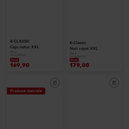
K-CLASSIC
K-Classic
Caju natur XXL
Nuci royal XXL
500 g
500 g
(=1 kg 339.80)
(=1 kg 358.00)
Doar
Doar
169,90
179,00
Produse speciale