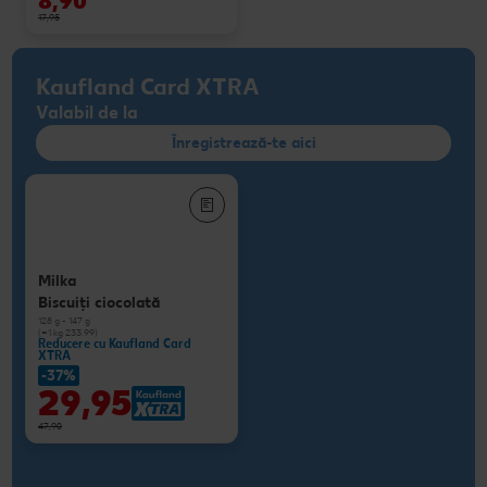
8,90
17,95
Kaufland Card XTRA
Valabil de la
Înregistrează-te aici
Milka
Biscuiţi ciocolată
128 g - 147 g
(=1 kg 233.99)
Reducere cu Kaufland Card
XTRA
-37%
29,95
47,90