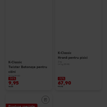
K-Classic
Hrană pentru pisici
K-Classic
2 kg
(=1 kg 33.95)
Twister Batonaşe pentru
câini
(=1 kg 99.50)
-30%
-32%
9,95
67,90
14,35
99,95
Produse speciale