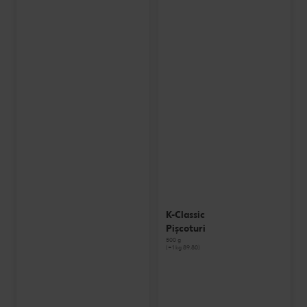
K-Classic
Pișcoturi
500 g
(=1 kg 89.80)