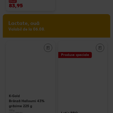
Doar
83,95
Lactate, ouă
Valabil de la 06.08.
Produse speciale
K-Gold
Brânză Halloumi 43%
grăsime 225 g
225 g
(=1 kg 288.89)