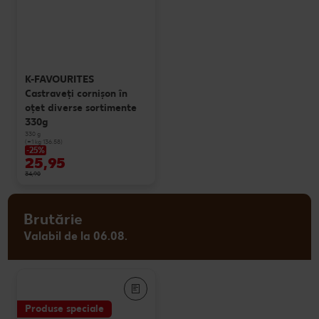
K-FAVOURITES
Castraveţi cornișon în
oţet diverse sortimente
330g
330 g
(=1 kg 136.58)
-25%
25,95
34,90
Brutărie
Valabil de la 06.08.
Produse speciale