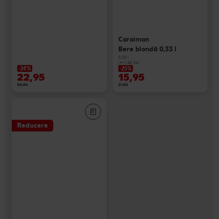
Caraiman
Bere blondă 0,33 l
0,33 l
(=1 l 48.34)
-24%
-25%
22,95
15,95
30,50
21,50
Reducere