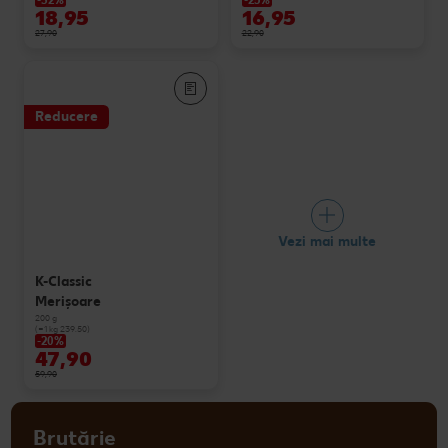
-32%
-25%
18,95
16,95
27,90
22,90
Reducere
Vezi mai multe
K-Classic
Merişoare
200 g
(=1 kg 239.50)
-20%
47,90
59,90
Brutărie