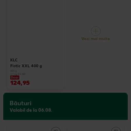
Vezi mai multe
KLC
Fistic XXL 400 g
400 g
(=1 kg 312.38)
Doar
124,95
Băuturi
Valabil de la 06.08.