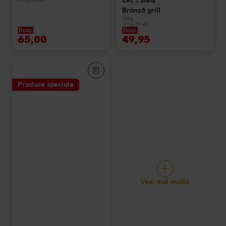
Let`s BBQ
Brânză grill
280 g
(=1 kg 178.40)
Doar
Doar
65,00
49,95
Produse speciale
Vezi mai multe