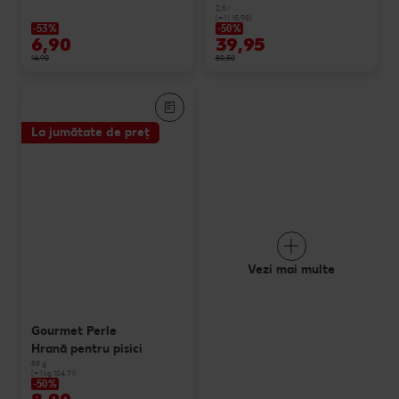
2,5 l
(=1 l 15.98)
-53%
-50%
6,90
39,95
14,90
80,50
La jumătate de preț
Vezi mai multe
Gourmet Perle
Hrană pentru pisici
85 g
(=1 kg 104.71)
-50%