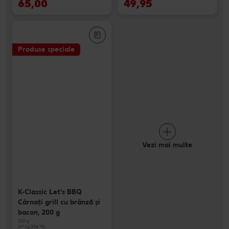
65,00
49,95
Produse speciale
Vezi mai multe
K-Classic Let's BBQ
Cârnaţi grill cu brânză și
bacon, 200 g
200 g
(=1 kg 334.75)