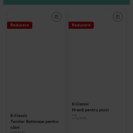
Reducere
Reducere
K-Classic
Hrană pentru pisici
K-Classic
2 kg
(=1 kg 33.95)
Twister Batonaşe pentru
câini
(=1 kg 99.50)