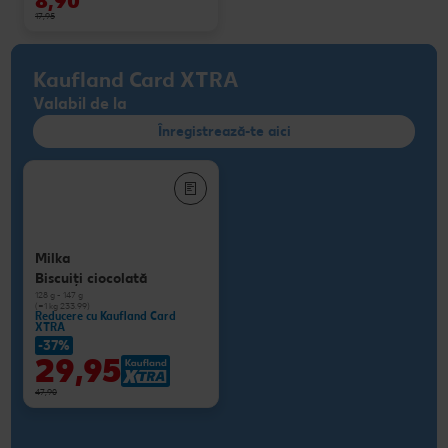
8,90
17,95
Kaufland Card XTRA
Valabil de la
Înregistrează-te aici
Milka
Biscuiţi ciocolată
128 g - 147 g
(=1 kg 233.99)
Reducere cu Kaufland Card
XTRA
-37%
29,95
47,90