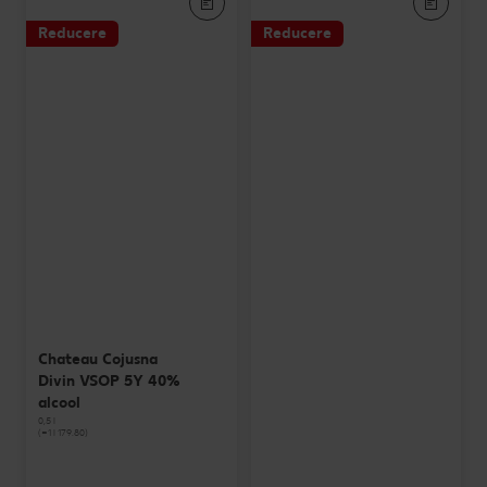
Reducere
Reducere
Chateau Cojusna
Divin VSOP 5Y 40%
alcool
0,5 l
(=1 l 179.80)