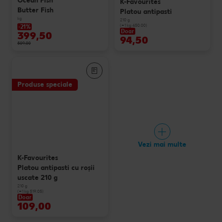
Ocean Fish
K-Favourites
Butter Fish
Platou antipasti
kg
210 g
(=1 kg 450.00)
-21%
Doar
399,50
94,50
509,00
Produse speciale
Vezi mai multe
K-Favourites
Platou antipasti cu roșii
uscate 210 g
210 g
(=1 kg 519.05)
Doar
109,00