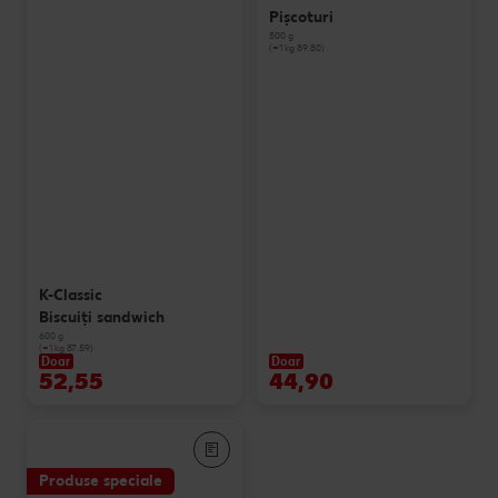
Pișcoturi
500 g
(=1 kg 89.80)
K-Classic
Biscuiți sandwich
600 g
(=1 kg 87.59)
Doar
Doar
52,55
44,90
Produse speciale