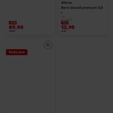
Albrau
Bere blondă premium 0,5
l
0,5 l
(=1 l 25.90)
-45%
-16%
89,90
12,95
165,00
15,50
Reducere