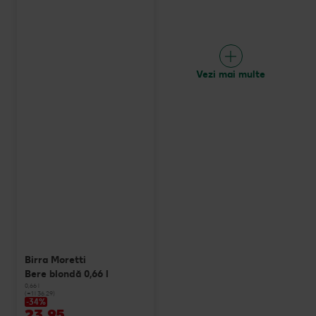
Vezi mai multe
Birra Moretti
Bere blondă 0,66 l
0,66 l
(=1 l 36.29)
-34%
23,95