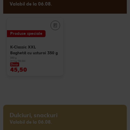
Valabil de la 06.08.
Produse speciale
K-Classic XXL
Baghetă cu usturoi 350 g
350 g
(=1 kg 130.00)
Doar
45,50
Dulciuri, snackuri
Valabil de la 06.08.