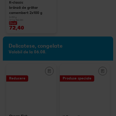
K-classic
brânză de grătar
camembert 2x100 g
2x100 g
(=1 kg 362.00)
Doar
72,40
Delicatese, congelate
Valabil de la 06.08.
Reducere
Produse speciale