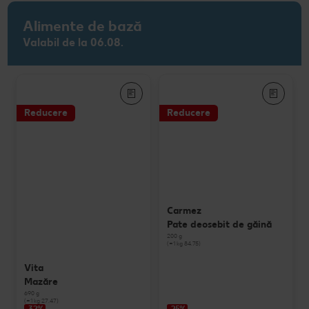
Alimente de bază
Valabil de la 06.08.
Reducere
Reducere
Carmez
Pate deosebit de găină
200 g
(=1 kg 84.75)
Vita
Mazăre
690 g
(=1 kg 27.47)