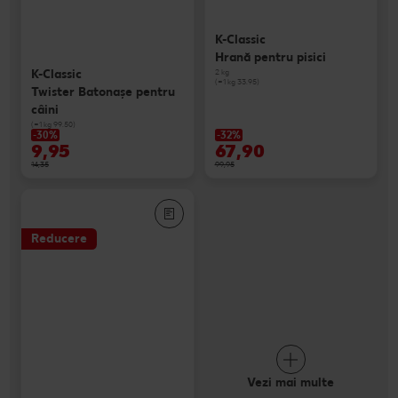
K-Classic
Hrană pentru pisici
K-Classic
2 kg
(=1 kg 33.95)
Twister Batonaşe pentru
câini
(=1 kg 99.50)
-30%
-32%
9,95
67,90
14,35
99,95
Reducere
Vezi mai multe