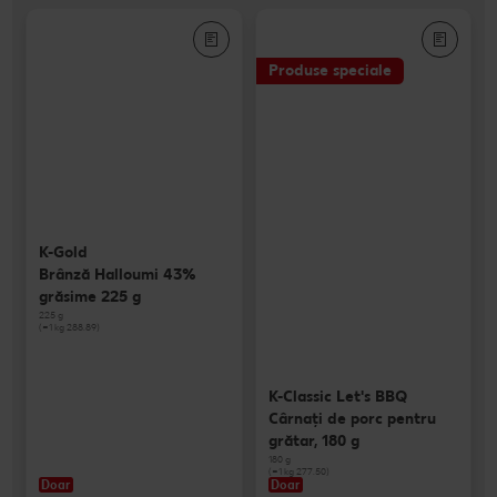
Produse speciale
K-Gold
Brânză Halloumi 43%
grăsime 225 g
225 g
(=1 kg 288.89)
K-Classic Let's BBQ
Cârnaţi de porc pentru
grătar, 180 g
180 g
(=1 kg 277.50)
Doar
Doar