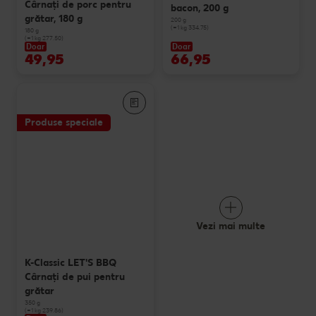
Cârnaţi de porc pentru
bacon, 200 g
grătar, 180 g
200 g
(=1 kg 334.75)
180 g
(=1 kg 277.50)
Doar
Doar
49,95
66,95
Produse speciale
Vezi mai multe
K-Classic LET'S BBQ
Cârnaţi de pui pentru
grătar
350 g
(=1 kg 239.86)