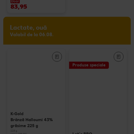
Doar
83,95
Lactate, ouă
Valabil de la 06.08.
Produse speciale
K-Gold
Brânză Halloumi 43%
grăsime 225 g
225 g
(=1 kg 288.89)