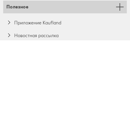
Полезное
Приложение Kaufland
Новостная рассылка
Преимущества
Социальные сети
Наши обещания
Информация о продукции
Руководство пользователя
Часто задаваемые вопросы
Контакт