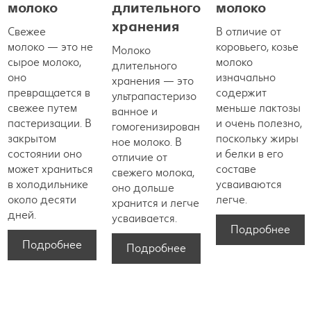
молоко
длительного
молоко
хранения
Свежее
В отличие от
молоко — это не
коровьего, козье
Молоко
сырое молоко,
молоко
длительного
оно
изначально
хранения — это
превращается в
содержит
ультрапастеризо
свежее путем
меньше лактозы
ванное и
пастеризации. В
и очень полезно,
гомогенизирован
закрытом
поскольку жиры
ное молоко. В
состоянии оно
и белки в его
отличие от
может храниться
составе
свежего молока,
в холодильнике
усваиваются
оно дольше
около десяти
легче.
хранится и легче
дней.
усваивается.
Подробнее
Подробнее
Подробнее