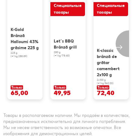
Специальные
Специальные
товары
товары
K-Gold
Brânză
Let`s BBQ
Halloumi 43%
Brânză grill
grăsime 225 g
K-classic
280 g
225 g
(=1 kg 178.40)
brânză de
(=1 kg 288.89)
grătar
camembert
2x100 g
2x100 g
(=1 kg 362.00)
Только
Только
Только
65,00
49,95
72,40
Товары в располагаемом наличии. Мы продаём в количествах,
предназначенных исключительно для личного потребления.
Мы не несем ответственность за возможные опечатки. Все
изображения для демонстрационных целей.