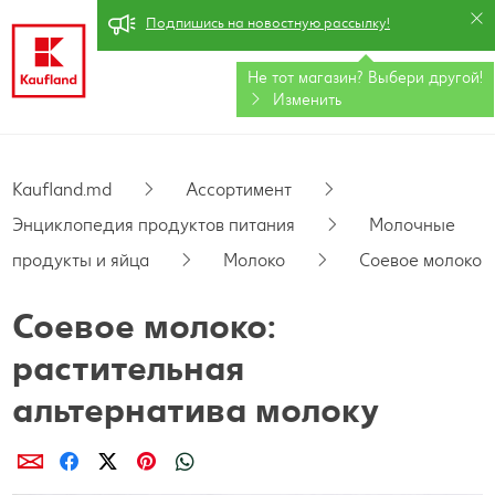
Подпишись на новостную рассылку!
Не тот магазин? Выбери другой!
RU
Най
Изменить
Акции
Обзор акций
Каталог
Kaufland.md
Ассортимент
Энциклопедия продуктов питания
Молочные
Kaufland Card XTRA
продукты и яйца
Молоко
Соевое молоко
Купоны XTRA
Ассортимент
Соевое молоко:
Энциклопедия продуктов питания
Pецепты
растительная
PARKSIDE
Новинки
альтернатива молоку
Fresh
Онлайн-журнал
Поделиcь
Поделиcь
Поделиcь
Поделиcь
Поделиcь
Осознанные покупки
Хорошее самочувствие