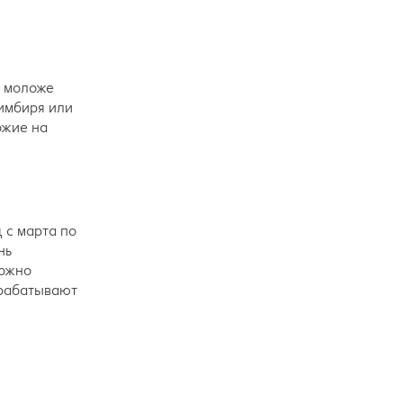
м моложе
 имбиря или
ожие на
 с марта по
нь
можно
ерабатывают