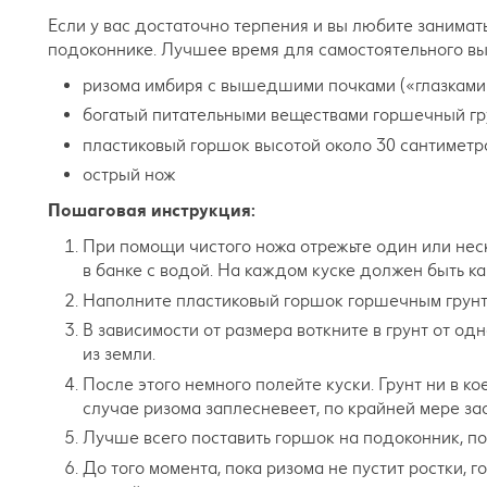
Если у вас достаточно терпения и вы любите занимат
подоконнике. Лучшее время для самостоятельного вы
ризома имбиря с вышедшими почками («глазками»
богатый питательными веществами горшечный гр
пластиковый горшок высотой около 30 сантиметр
острый нож
Пошаговая инструкция:
При помощи чистого ножа отрежьте один или неск
в банке с водой. На каждом куске должен быть к
Наполните пластиковый горшок горшечным грунт
В зависимости от размера воткните в грунт от одн
из земли.
После этого немного полейте куски. Грунт ни в к
случае ризома заплесневеет, по крайней мере зас
Лучше всего поставить горшок на подоконник, п
До того момента, пока ризома не пустит ростки,