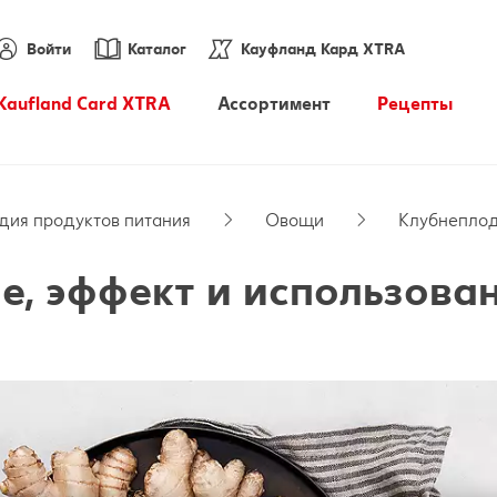
Войти
Каталог
Кауфланд Кард XTRA
Kaufland Card XTRA
Ассортимент
Pецепты
Купоны XTRA
Энциклопедия продуктов
питания
дия продуктов питания
Овощи
Клубнепло
PARKSIDE
, эффект и использован