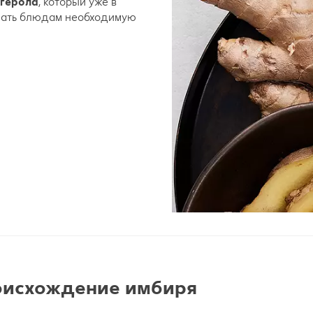
нгерола
, который уже в
идать блюдам необходимую
роисхождение имбиря