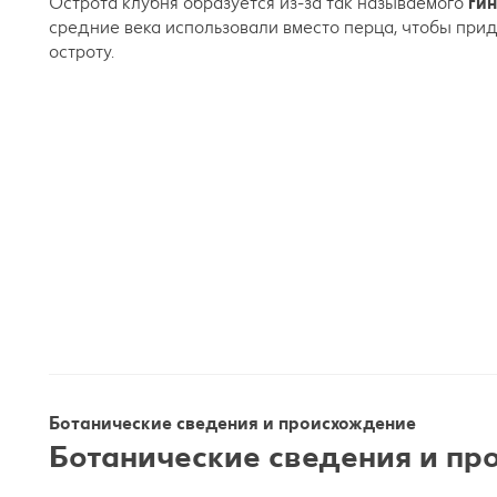
Острота клубня образуется из-за так называемого
ги
средние века использовали вместо перца, чтобы пр
остроту.
Ботанические сведения и происхождение
Ботанические сведения и п