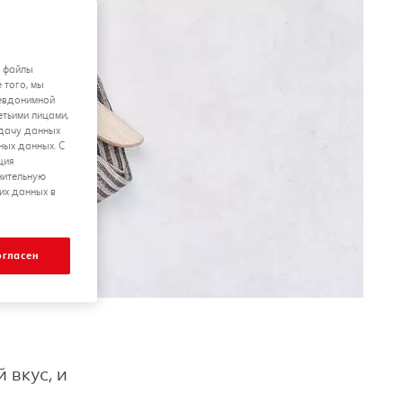
я файлы
 того, мы
севдонимной
етьими лицами,
едачу данных
ных данных. С
ция
нительную
их данных в
огласен
 вкус, и