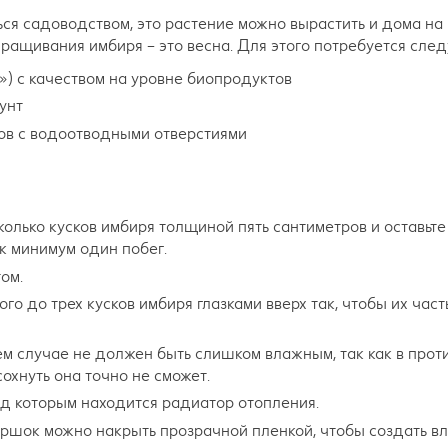
ься садоводством, это растение можно вырастить и дома на
ращивания имбиря – это весна. Для этого потребуется сле
) с качеством на уровне биопродуктов
унт
ов с водоотводными отверстиями
олько кусков имбиря толщиной пять сантиметров и оставьте 
ак минимум один побег.
ом.
ого до трех кусков имбиря глазками вверх так, чтобы их час
оем случае не должен быть слишком влажным, так как в прот
охнуть она точно не сможет.
од которым находится радиатор отопления.
 горшок можно накрыть прозрачной пленкой, чтобы создать в