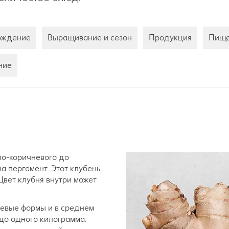
хождение
Выращивание и сезон
Продукция
Пище
ние
ло-коричневого до
а пергамент. Этот клубень
Цвет клубня внутри может
евые формы и в среднем
 до одного килограмма.