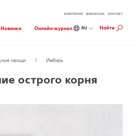
компания
вакансии
контакт
Найти
Новинки
Онлайн-журнал
RU
Fresh
Хорошее самочувствие
Осознанные покупки
Готовим с удовольствием
дные овощи
Имбирь
Свободное время
ие острого корня