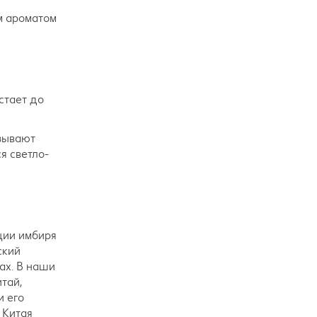
м ароматом
астает до
азывают
я светло-
ции имбиря
ский
ах. В наши
тай,
и его
 Китая