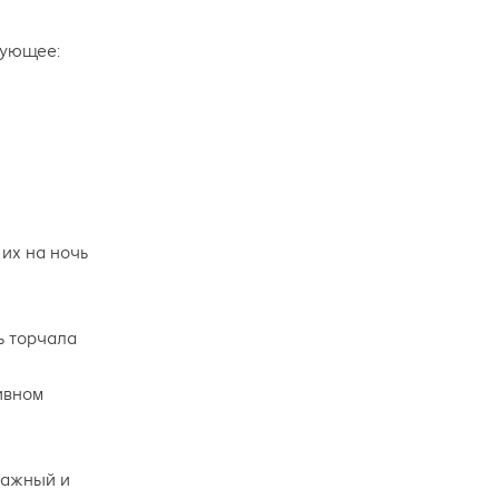
дующее:
их на ночь
ть торчала
ивном
лажный и