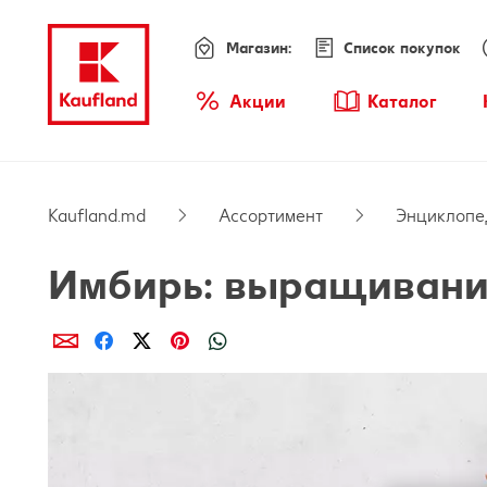
Магазин:
Список покупок
Меню
Акции
Каталог
Обзор акций
Kaufland.md
Ассортимент
Энциклопе
Имбирь: выращивание
Поделиcь
Поделиcь
Поделиcь
Поделиcь
Поделиcь