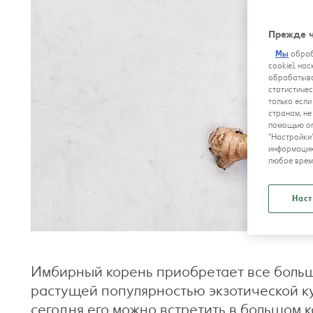
Прежде ч
Мы
обраб
cookie), на
обрабатыва
статистичес
только если
странам, н
помощью оп
"Настройки
информацию
любое врем
Наст
Имбирный корень приобретает все большую
растущей популярностью экзотической ку
сегодня его можно встретить в большом 