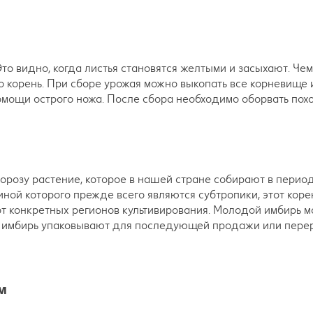
Это видно, когда листья становятся желтыми и засыхают. Че
го корень. При сборе урожая можно выкопать все корневище
помощи острого ножа. После сбора необходимо оборвать пох
орозу растение, которое в нашей стране собирают в период
иной которого прежде всего являются субтропики, этот коре
от конкретных регионов культивирования. Молодой имбирь 
ора имбирь упаковывают для последующей продажи или пер
м