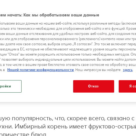
ем начать: Как мы обрабатываем ваши данные
атываем ваши данные на нашем веб-сайте, используя различные методы (включа
сколько это технически необходимо для отображения веб-сайта и его функций. Кроме
ем ваши данные отслеживания для удобных настроек веб-сайта, для создания п
ки или для отображения персонализированного (рекламного) контента нами или тр
 вы даете нам свое согласие, выбрав опцию „Я согласен”. Это также включает пер
е входящим в ЕС, которые не обеспечивают надлежащего уровня защиты персональ
ции "Отказ" вы можете разрешить использование только необходимых методов. Оп
" позволяет выбирать индивидуальные цели использования. Вы можете найти допол
, в том числе о вашем праве бесплатно отозвать свое согласие на обработку ваш
я, в
Нашей политике конфиденциальности
. Наш импрессум вы найдете
здесь
.
ройки
Отказ
Я с
 популярность, что, скорее всего, связано с
хни. Имбирный корень имеет фруктово-острый
количестве блюд.