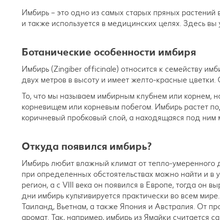
Имбирь – это одно из самых старых пряных растений
и также используется в медицинских целях. Здесь вы
Ботанические особенности имбиря
Имбирь (Zingiber officinale) относится к семейству и
двух метров в высоту и имеет желто-красные цветки.
То, что мы называем имбирным клубнем или корнем, н
корневищем или корневым побегом. Имбирь растет под
коричневый пробковый слой, а находящаяся под ним м
Откуда появился имбирь?
Имбирь любит влажный климат от тепло-умеренного д
при определенных обстоятельствах можно найти и в 
регион, а с VIII века он появился в Европе, тогда о
дни имбирь культивируется практически во всем мир
Таиланд, Вьетнам, а также Япония и Австралия. От пр
аромат. Так, например, имбирь из Ямайки считается 