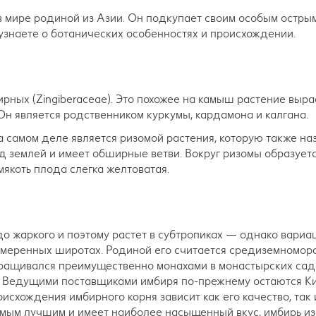
 в мире родиной из Азии. Он подкупает своим особым остры
 узнаете о ботанических особенностях и происхождении.
мбирных (Zingiberaceae). Это похожее на камыш растение выр
 Он является родственником куркумы, кардамона и калгана.
а самом деле является ризомой растения, которую также н
 землей и имеет обширные ветви. Вокруг ризомы образуетс
якоть плода слегка желтоватая.
о жаркого и поэтому растет в субтропиках — однако вариа
умеренных широтах. Родиной его считается средиземномор
н выращивался преимущественно монахами в монастырских сад
е. Ведущими поставщиками имбиря по-прежнему остаются Ки
оисхождения имбирного корня зависит как его качество, так 
самым лучшим и имеет наиболее насыщенный вкус, имбирь из