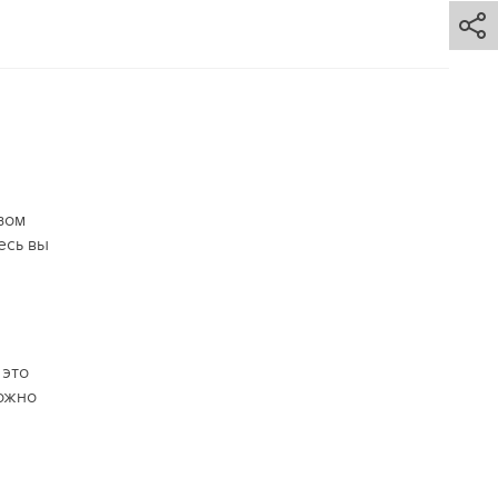
зом
есь вы
 это
можно