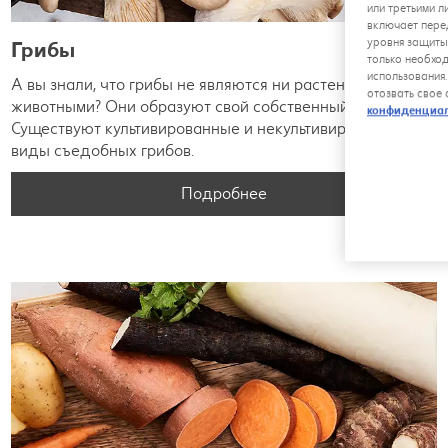
или третьими л
включает пере
уровня защиты
Грибы
только необхо
использования
А вы знали, что грибы не являются ни растениями, ни
отозвать свое
животными? Они образуют свой собственный род.
конфиденциа
Существуют культивированные и некультивированные
виды съедобных грибов.
Подробнее