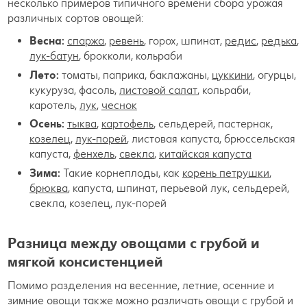
несколько примеров типичного времени сбора урожая
различных сортов овощей:
Весна:
спаржа
,
ревень
, горох, шпинат,
редис
,
редька
,
лук-батун
, брокколи, кольраби
Лето:
томаты, паприка, баклажаны,
цуккини
, огурцы,
кукуруза, фасоль,
листовой салат
, кольраби,
каротель,
лук
,
чеснок
Осень:
тыква
,
картофель
, сельдерей, пастернак,
козелец
,
лук-порей
, листовая капуста, брюссельская
капуста,
фенхель
,
свекла
,
китайская капуста
Зима:
Такие корнеплоды, как
корень петрушки
,
брюква
, капуста, шпинат, перьевой лук, сельдерей,
свекла, козелец, лук-порей
Разница между овощами с грубой и
мягкой консистенцией
Помимо разделения на весенние, летние, осенние и
зимние овощи также можно различать овощи с грубой и