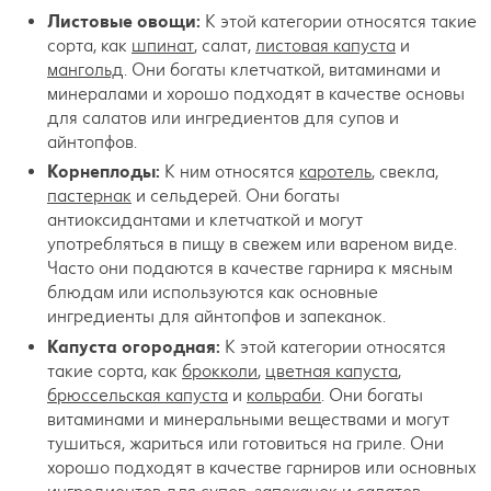
Листовые овощи:
К этой категории относятся такие
сорта, как
шпинат
, салат,
листовая капуста
и
мангольд
. Они богаты клетчаткой, витаминами и
минералами и хорошо подходят в качестве основы
для салатов или ингредиентов для супов и
айнтопфов.
Корнеплоды:
К ним относятся
каротель
, свекла,
пастернак
и сельдерей. Они богаты
антиоксидантами и клетчаткой и могут
употребляться в пищу в свежем или вареном виде.
Часто они подаются в качестве гарнира к мясным
блюдам или используются как основные
ингредиенты для айнтопфов и запеканок.
Капуста огородная:
К этой категории относятся
такие сорта, как
брокколи
,
цветная капуста
,
брюссельская капуста
и
кольраби
. Они богаты
витаминами и минеральными веществами и могут
тушиться, жариться или готовиться на гриле. Они
хорошо подходят в качестве гарниров или основных