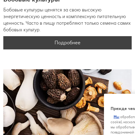
Бобовые культуры ценятся за свою высокую
энергетическую ценность и комплексную питательную
ценность. Часто в пищу потребляют только семена самих
бобовых культур.
Подробнее
Прежде чем
Мы
обрабаты
cookie), наско
мы обрабатыва
псевдонимной 