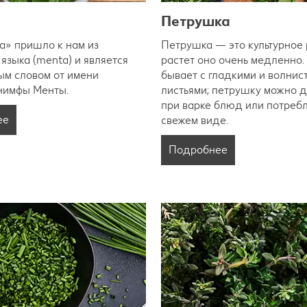
Петрушка
а» пришло к нам из
Петрушка — это культурное 
 языка (menta) и является
растет оно очень медленно
м словом от имени
бывает с гладкими и волнис
 нимфы Менты.
листьями; петрушку можно 
при варке блюд или потребл
ее
свежем виде.
Подробнее