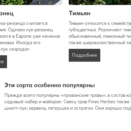
анец
Тимьян
ка-резанца считается
Тимьян относится к семейст
ия. Однако лук-резанец
губоцветных. Различают тим
вался в Европе уже начиная
обыкновенный, лимонный тим
ековья. Иногда его
также широколиственный ти
лук скорода».
Подробнее
ее
Эти сорта особенно популярны
Прежде всего популярны «прованские травы», в состав ко
садовый чабер и майоран. Смесь трав Fines Herbes также
шнитт-лук, кервель, петрушка и эстрагон. Они хорошо по