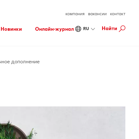
компания
вакансии
контакт
Найти
Новинки
Онлайн-журнал
RU
Fresh
Хорошее самочувствие
Осознанные покупки
Готовим с удовольствием
ичное дополнение
Свободное время