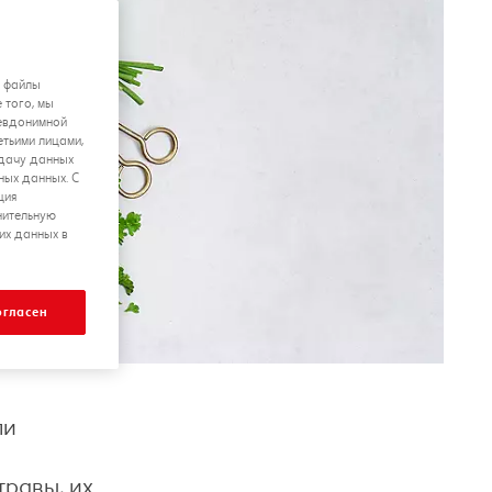
я файлы
 того, мы
севдонимной
етьими лицами,
едачу данных
ных данных. С
ция
нительную
их данных в
огласен
ли
травы, их