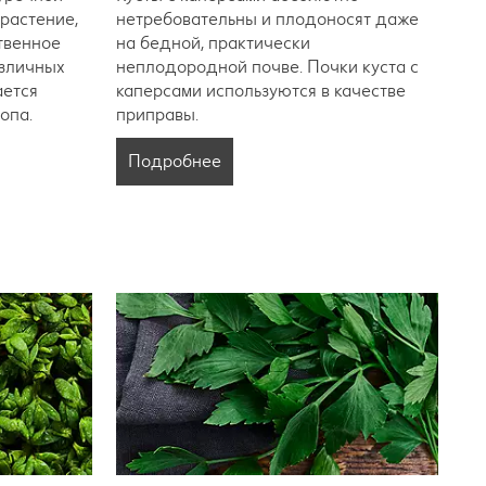
 растение,
нетребовательны и плодоносят даже
твенное
на бедной, практически
азличных
неплодородной почве. Почки куста с
ается
каперсами используются в качестве
опа.
приправы.
Подробнее