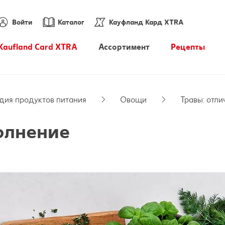
Войти
Каталог
Кауфланд Кард XTRA
Kaufland Card XTRA
Ассортимент
Pецепты
Купоны XTRA
Энциклопедия продуктов
питания
дия продуктов питания
Овощи
Травы: отл
PARKSIDE
олнение