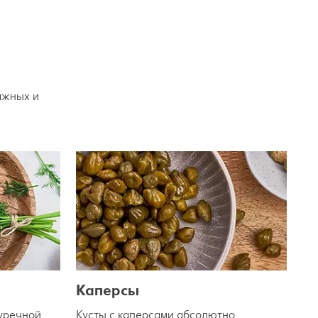
ажных и
Каперсы
гуречной
Кусты с каперсами абсолютно