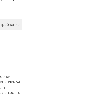
отребление
орнях,
проницаемой,
или
с легкостью