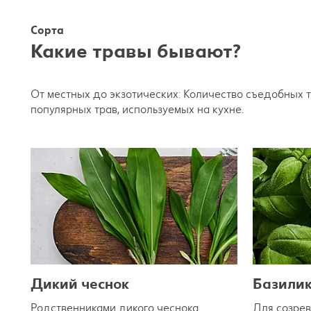
Сорта
Какие травы бывают?
От местных до экзотических: Количество съедобных 
популярных трав, используемых на кухне.
Дикий чеснок
Базили
Родственниками дикого чеснока
Для созрев