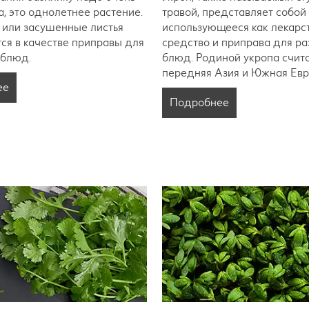
а, это однолетнее растение.
травой, представляет собой
 или засушенные листья
использующееся как лекарс
ся в качестве приправы для
средство и приправа для р
 блюд.
блюд. Родиной укропа счит
передняя Азия и Южная Евр
ее
Подробнее