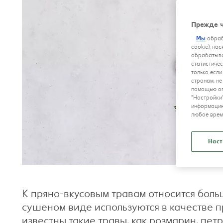
Прежде ч
Мы
обраб
cookie), на
обрабатыва
статистичес
только если
странам, н
помощью оп
"Настройки
информацию
любое врем
Наст
К пряно-вкусовым травам относится боль
сушеном виде используются в качестве 
известны такие травы, как розмарин, пет