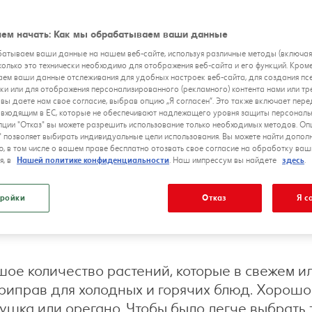
ем начать: Как мы обрабатываем ваши данные
атываем ваши данные на нашем веб-сайте, используя различные методы (включа
сколько это технически необходимо для отображения веб-сайта и его функций. Кроме
ем ваши данные отслеживания для удобных настроек веб-сайта, для создания п
ки или для отображения персонализированного (рекламного) контента нами или тр
 вы даете нам свое согласие, выбрав опцию „Я согласен”. Это также включает пер
е входящим в ЕС, которые не обеспечивают надлежащего уровня защиты персональ
ции "Отказ" вы можете разрешить использование только необходимых методов. Оп
" позволяет выбирать индивидуальные цели использования. Вы можете найти допол
, в том числе о вашем праве бесплатно отозвать свое согласие на обработку ваш
я, в
Нашей политике конфиденциальности
. Наш импрессум вы найдете
здесь
.
ройки
Отказ
Я с
шое количество растений, которые в свежем и
приправ для холодных и горячих блюд. Хорошо
рушка или орегано. Чтобы было легче выбрать 