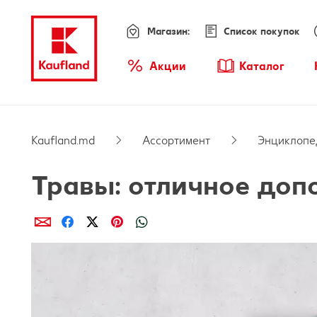
Магазин:
Список покупок
Меню
Акции
Каталог
Обзор акций
Kaufland.md
Ассортимент
Энциклопе
Травы: отличное доп
Поделиcь
Поделиcь
Поделиcь
Поделиcь
Поделиcь