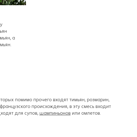
ву
ьян
ьян, а
мьян.
торых помимо прочего входят тимьян, розмарин,
 французского происхождения, в эту смесь входит
дходят для супов,
шампиньонов
или омлетов.