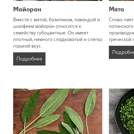
Майоран
Мята
Вместе с мятой, базиликом, лавандой и
Слово «мят
шалфеем майоран относится к
латинского
семейству губоцветные. Он имеет
производны
плотный, немного сладковатый и слегка
греческой
горький вкус.
Подробн
Подробнее