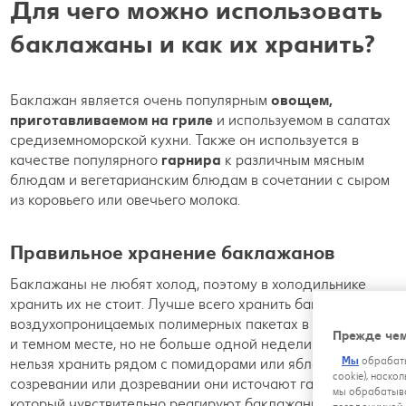
Для чего можно использовать
баклажаны и как их хранить?
Баклажан является очень популярным
овощем,
приготавливаемом на гриле
и используемом в салатах
средиземноморской кухни. Также он используется в
качестве популярного
гарнира
к различным мясным
блюдам и вегетарианским блюдам в сочетании с сыром
из коровьего или овечьего молока.
Правильное хранение баклажанов
Баклажаны не любят холод, поэтому в холодильнике
хранить их не стоит. Лучше всего хранить баклажаны в
воздухопроницаемых полимерных пакетах в прохладном
Прежде чем
и темном месте, но не больше одной недели. Баклажаны
нельзя хранить рядом с помидорами или яблоками. При
Мы
обрабаты
cookie), наско
созревании или дозревании они источают газ этилен, на
мы обрабатыва
который чувствительно реагируют баклажаны.