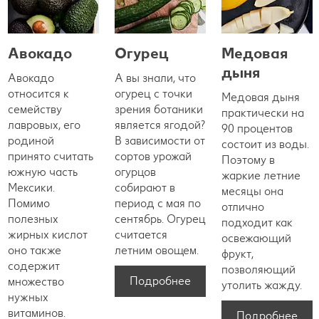
Авокадо
Огурец
Медовая
дыня
Авокадо
А вы знали, что
относится к
огурец с точки
Медовая дыня
семейству
зрения ботаники
практически на
лавровых, его
является ягодой?
90 процентов
родиной
В зависимости от
состоит из воды.
принято считать
сортов урожай
Поэтому в
южную часть
огурцов
жаркие летние
Мексики.
собирают в
месяцы она
Помимо
период с мая по
отлично
полезных
сентябрь. Огурец
подходит как
жирных кислот
считается
освежающий
оно также
летним овощем.
фрукт,
содержит
позволяющий
Подробнее
множество
утолить жажду.
нужных
витаминов.
Подробнее