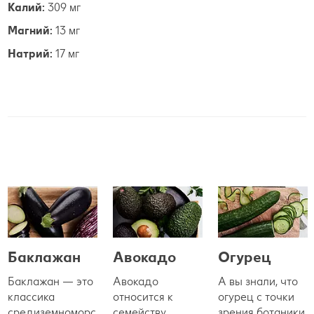
Калий:
309 мг
Магний:
13 мг
Натрий:
17 мг
Баклажан
Авокадо
Огурец
Баклажан — это
Авокадо
А вы знали, что
классика
относится к
огурец с точки
средиземноморс
семейству
зрения ботаники