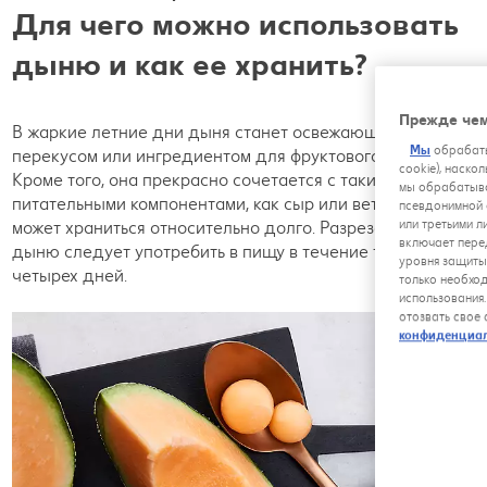
Для чего можно использовать
дыню и как ее хранить?
Прежде чем
В жаркие летние дни дыня станет освежающим
Мы
обрабаты
перекусом или ингредиентом для фруктового салата.
cookie), наско
Кроме того, она прекрасно сочетается с такими
мы обрабатыва
питательными компонентами, как сыр или ветчина. Дыня
псевдонимной 
или третьими л
может храниться относительно долго. Разрезанную
включает пере
дыню следует употребить в пищу в течение трех-
уровня защиты
четырех дней.
только необхо
использования
отозвать свое
конфиденциа