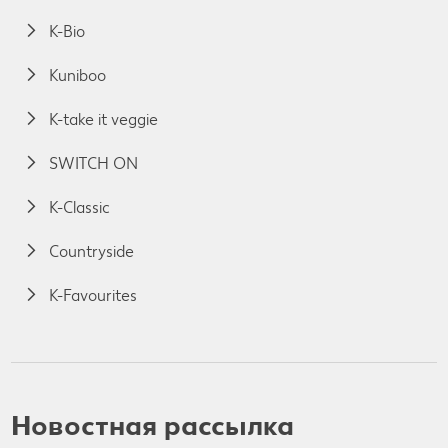
K-Bio
Kuniboo
K-take it veggie
SWITCH ON
K-Classic
Countryside
K-Favourites
Новостная рассылка