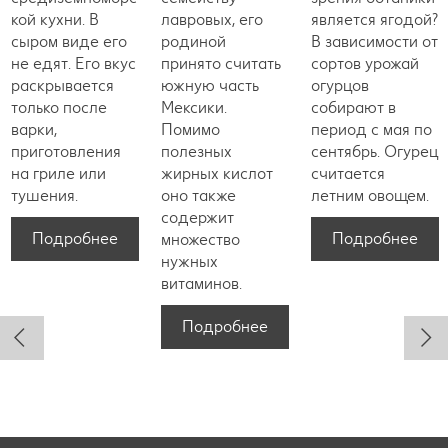
кой кухни. В
лавровых, его
является ягодой?
сыром виде его
родиной
В зависимости от
не едят. Его вкус
принято считать
сортов урожай
раскрывается
южную часть
огурцов
только после
Мексики.
собирают в
варки,
Помимо
период с мая по
приготовления
полезных
сентябрь. Огурец
на гриле или
жирных кислот
считается
тушения.
оно также
летним овощем.
содержит
Подробнее
Подробнее
множество
нужных
витаминов.
Подробнее