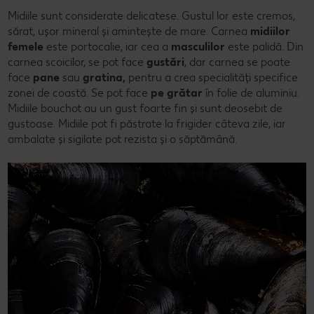
Midiile sunt considerate delicatese. Gustul lor este cremos,
sărat, ușor mineral și amintește de mare. Carnea
midiilor
femele
este portocalie, iar cea a
masculilor
este palidă. Din
carnea scoicilor, se pot face
gustări
, dar carnea se poate
face
pane
sau
gratina,
pentru a crea specialități specifice
zonei de coastă. Se pot face
pe grătar
în folie de aluminiu.
Midiile bouchot au un gust foarte fin și sunt deosebit de
gustoase. Midiile pot fi păstrate la frigider câteva zile, iar
ambalate și sigilate pot rezista și o săptămână.