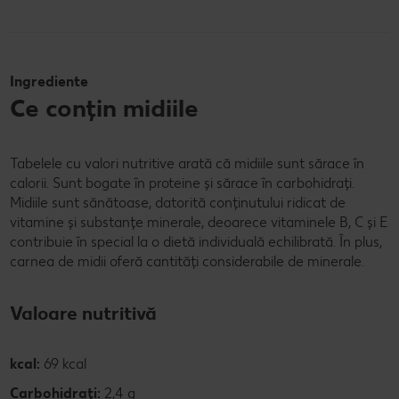
Ingrediente
Ce conțin midiile
Tabelele cu valori nutritive arată că midiile sunt sărace în
calorii. Sunt bogate în proteine și sărace în carbohidrați.
Midiile sunt sănătoase, datorită conținutului ridicat de
vitamine și substanțe minerale, deoarece vitaminele B, C și E
contribuie în special la o dietă individuală echilibrată. În plus,
carnea de midii oferă cantități considerabile de minerale.
Valoare nutritivă
kcal:
69 kcal
Carbohidrați:
2,4 g