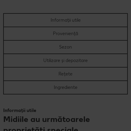
Informații utile
Proveniență
Sezon
Utilizare și depozitare
Rețete
Ingrediente
Informații utile
Midiile au următoarele
proprietăți speciale