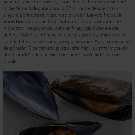
Se înmulțesc între aprilie și iunie. În acest proces, o singură
midie femelă depune până la 12 milioane de icre într-o
singură perioadă de depunere a icrelor. Larvele trăiesc în
plancton
și aproape 99% dintre ele sunt consumate de
mâncătorii de plancton, cum ar fi
heringii
, balenele sau
delfinii. Midiile se hrănesc cu alge și substanțe minerale, pe
care le filtrează continuu din apa de mare. Au o dimensiune
de până la 10 centimetri și, ca și alte midii, sunt formate din
două jumătăți de cochilie, care protejează ființa cu corp
moale.