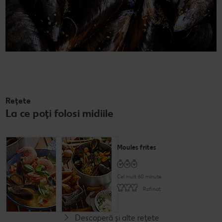
Rețete
La ce poți folosi midiile
Caldeirada de
Moules frites
peixe
Cel mult 60 minute
Cel mult 60 minute
Rafinat
Rafinat
Descoperă și alte rețete