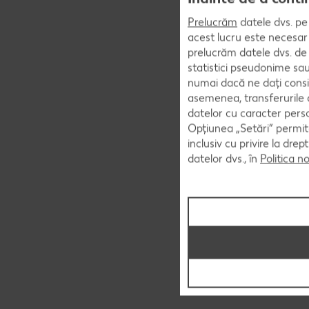
Prelucrăm
datele dvs. pe 
acest lucru este necesar 
prelucrăm datele dvs. de 
statistici pseudonime sau
numai dacă ne dați consi
asemenea, transferurile d
datelor cu caracter perso
Opțiunea „Setări” permite
inclusiv cu privire la dr
datelor dvs., în
Politica n