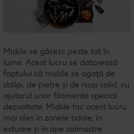
Semințele de pepene verde
Dicționar de alimente
Rețete de mic dejun vegan
Sustenabilitate
Bucuria de a găti
Băuturi
Valorile noastre
Rețete de prăjituri
Fresh
Timp liber
Mărcile noastre
Fii responsabil
Midiile se găsesc peste tot în
Concursuri
lume. Acest lucru se datorează
Marcă proprie Kaufland - și calitate și preț mic
faptului că midiile se agață de
stâlpi, de pietre și de nisip solid, cu
ajutorul unor filamente special
dezvoltate. Midiile fac acest lucru
mai ales în zonele tidale, în
estuare și în ape salmastre.