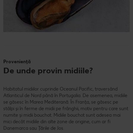
Proveniență
De unde provin midiile?
Habitatul midiilor cuprinde Oceanul Pacific, traversând
Atlanticul de Nord până în Portugalia. De asemenea, midiile
se găsesc în Marea Mediterană. În Franța, se găsesc pe
stâlpi și în ferme de midii pe frânghii, motiv pentru care sunt
numite și midii bouchot. Midiile bouchot sunt adesea mai
mici decât midiile din alte zone de origine, cum ar fi
Danemarca sau Țările de Jos.