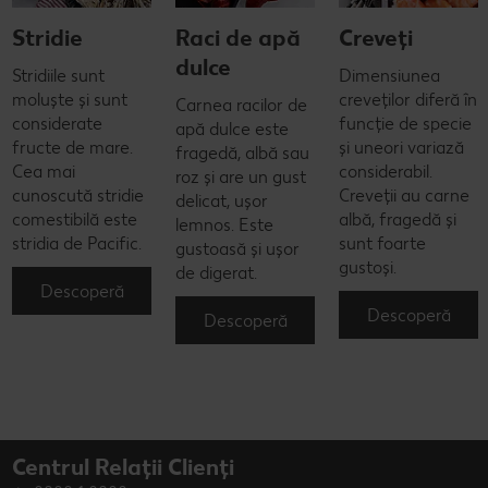
Stridie
Raci de apă
Creveți
dulce
Stridiile sunt
Dimensiunea
moluște și sunt
creveților diferă în
Carnea racilor de
considerate
funcție de specie
apă dulce este
fructe de mare.
și uneori variază
fragedă, albă sau
Cea mai
considerabil.
roz și are un gust
cunoscută stridie
Creveții au carne
delicat, ușor
comestibilă este
albă, fragedă și
lemnos. Este
stridia de Pacific.
sunt foarte
gustoasă și ușor
gustoși.
de digerat.
Descoperă
Descoperă
Descoperă
Centrul Relații Clienți