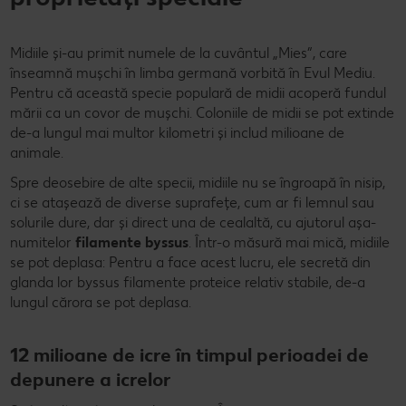
Midiile și-au primit numele de la cuvântul „Mies”, care
înseamnă mușchi în limba germană vorbită în Evul Mediu.
Pentru că această specie populară de midii acoperă fundul
mării ca un covor de mușchi. Coloniile de midii se pot extinde
de-a lungul mai multor kilometri și includ milioane de
animale.
Spre deosebire de alte specii, midiile nu se îngroapă în nisip,
ci se atașează de diverse suprafețe, cum ar fi lemnul sau
solurile dure, dar și direct una de cealaltă, cu ajutorul așa-
numitelor
filamente byssus
. Într-o măsură mai mică, midiile
se pot deplasa: Pentru a face acest lucru, ele secretă din
glanda lor byssus filamente proteice relativ stabile, de-a
lungul cărora se pot deplasa.
12 milioane de icre în timpul perioadei de
depunere a icrelor