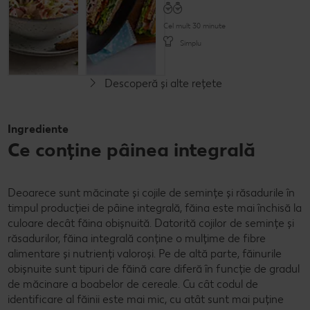
Cel mult 30 minute
Cel mult 15 minute
Simplu
Simplu
Descoperă și alte rețete
Ingrediente
Ce conține pâinea integrală
Deoarece sunt măcinate și cojile de semințe și răsadurile în
timpul producției de pâine integrală, făina este mai închisă la
culoare decât făina obișnuită. Datorită cojilor de semințe și
răsadurilor, făina integrală conține o mulțime de fibre
alimentare și nutrienți valoroși. Pe de altă parte, făinurile
obișnuite sunt tipuri de făină care diferă în funcție de gradul
de măcinare a boabelor de cereale. Cu cât codul de
identificare al făinii este mai mic, cu atât sunt mai puține