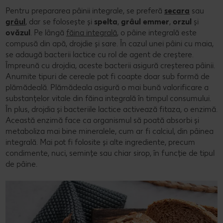
Pentru prepararea pâinii integrale, se preferă
secara
sau
grâul
, dar se folosește și
spelta
,
grâul emmer
,
orzul
și
ovăzul
. Pe lângă
făina integrală
, o pâine integrală este
compusă din apă, drojdie și sare. În cazul unei pâini cu maia,
se adaugă bacterii lactice cu rol de agent de creștere.
Împreună cu drojdia, aceste bacterii asigură creșterea pâinii.
Anumite tipuri de cereale pot fi coapte doar sub formă de
plămădeală. Plămădeala asigură o mai bună valorificare a
substanțelor vitale din făina integrală în timpul consumului.
În plus, drojdia și bacteriile lactice activează fitaza, o enzimă.
Această enzimă face ca organismul să poată absorbi și
metaboliza mai bine mineralele, cum ar fi calciul, din pâinea
integrală. Mai pot fi folosite și alte ingrediente, precum
condimente, nuci, semințe sau chiar sirop, în funcție de tipul
de pâine.