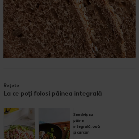
Rețete
La ce poți folosi pâinea integrală
Salată de
Sendviș cu
șuncă
pâine
presată,
integrală, ouă
ridichi și
și curcan
castravete