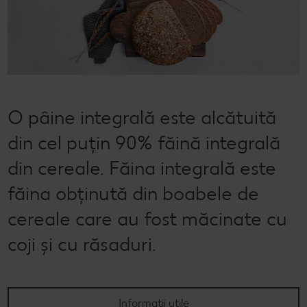
Semințele de pepene verde
Dicționar de alimente
Rețete de mic dejun vegan
Sustenabilitate
Bucuria de a găti
Băuturi
Valorile noastre
Rețete de prăjituri
Fresh
Timp liber
Mărcile noastre
Fii responsabil
O pâine integrală este alcătuită
Concursuri
din cel puțin 90% făină integrală
Marcă proprie Kaufland - și calitate și preț mic
din cereale. Făina integrală este
făina obținută din boabele de
cereale care au fost măcinate cu
coji și cu răsaduri.
Informații utile