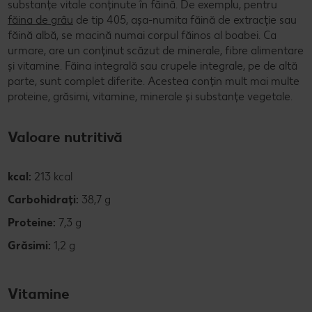
substanțe vitale conținute în făină. De exemplu, pentru
făina de grâu
de tip 405, așa-numita făină de extracție sau
făină albă, se macină numai corpul făinos al boabei. Ca
urmare, are un conținut scăzut de minerale, fibre alimentare
și vitamine. Făina integrală sau crupele integrale, pe de altă
parte, sunt complet diferite. Acestea conțin mult mai multe
proteine, grăsimi, vitamine, minerale și substanțe vegetale.
Valoare nutritivă
kcal:
213 kcal
Carbohidrați:
38,7 g
Proteine:
7,3 g
Grăsimi:
1,2 g
Vitamine