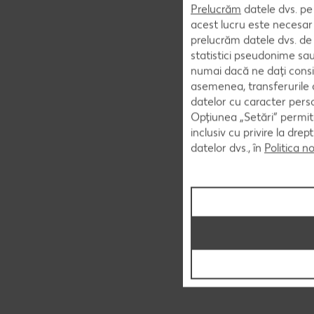
Prelucrăm
datele dvs. pe 
acest lucru este necesar 
prelucrăm datele dvs. de 
statistici pseudonime sau
numai dacă ne dați consi
asemenea, transferurile d
datelor cu caracter perso
Opțiunea „Setări” permite
inclusiv cu privire la dr
datelor dvs., în
Politica n