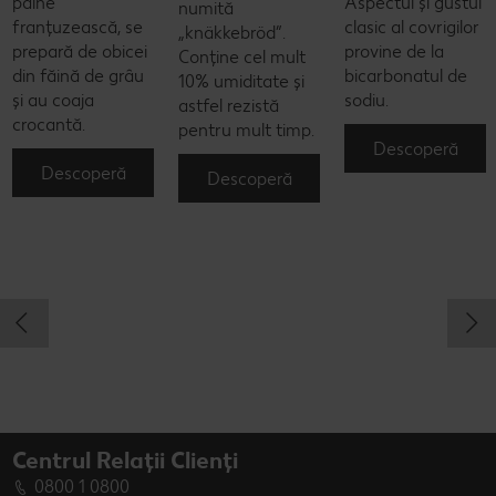
pâine
Aspectul și gustul
numită
franțuzească, se
clasic al covrigilor
„knäkkebröd”.
prepară de obicei
provine de la
Conține cel mult
din făină de grâu
bicarbonatul de
10% umiditate și
și au coaja
sodiu.
astfel rezistă
crocantă.
pentru mult timp.
Descoperă
Descoperă
Descoperă
Centrul Relații Clienți
0800 1 0800