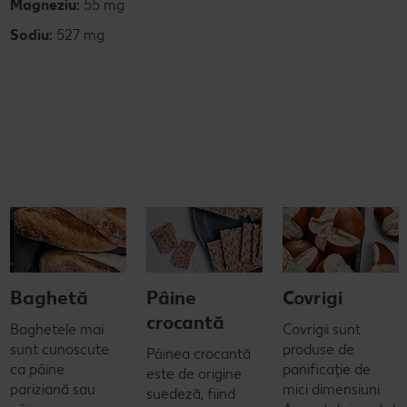
Magneziu:
55 mg
Sodiu:
527 mg
Baghetă
Pâine
Covrigi
crocantă
Baghetele mai
Covrigii sunt
sunt cunoscute
produse de
Pâinea crocantă
ca pâine
panificație de
este de origine
pariziană sau
mici dimensiuni.
suedeză, fiind