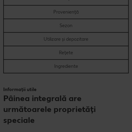
Proveniență
Sezon
Utilizare și depozitare
Rețete
Ingrediente
Informații utile
Pâinea integrală are
următoarele proprietăți
speciale