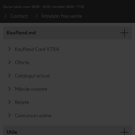
De luni până vineri: 08:00 - 20:00; sâmbăta: 08:00 - 17:00
Contact
Întrebări frecvente
Kaufland.md
Kaufland Card XTRA
Oferte
Catalogul actual
Mărcile noastre
Rețete
Concursuri online
Utile