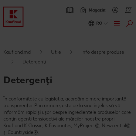
Magazin:
RO
Cau
Oferte
Prezentare Generala Oferte
Catalogul actual
Kaufland.md
Utile
Info despre produse
Detergenți
Kaufland Card XTRA
Detergenți
Cupoane XTRA
Sortiment
Oferte Parteneri Kaufland Card XTRA
Noile noastre branduri au sosit
Rețete
NOU
În conformitate cu legislația, acordăm o mare importanță
Reduceri de categorie
Sortiment tematic
Caută o rețetă
Noutăți
transparenței. Prin urmare, este de la sine înțeles să vă
informăm rapid și ușor despre ingredientele produselor care
Atât de ieftin
Rețete cu pește
Ieftin si bun
Blog
conțin agenți tensioactivi ale mărcilor noastre proprii
Kaufland K-Classic, K-Favourites, MyProject®, Newcential®
Prospețime în fiecare zi
Rețete de post
RE:FRESH
Stare de bine
și Countryside®.