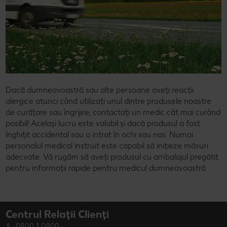
Dacă dumneavoastră sau alte persoane aveți reacții
alergice atunci când utilizați unul dintre produsele noastre
de curățare sau îngrijire, contactați un medic cât mai curând
posibil! Același lucru este valabil și dacă produsul a fost
înghițit accidental sau a intrat în ochi sau nas. Numai
personalul medical instruit este capabil să inițieze măsuri
adecvate. Vă rugăm să aveți produsul cu ambalajul pregătit
pentru informații rapide pentru medicul dumneavoastră.
Centrul Relații Clienți
0800 1 0800