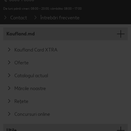
De luni până vineri: 08:00 - 20:00; sâmbăta: 08:00 - 17:00
Contact
Întrebări frecvente
Kaufland.md
Kaufland Card XTRA
Oferte
Catalogul actual
Mărcile noastre
Rețete
Concursuri online
Utile