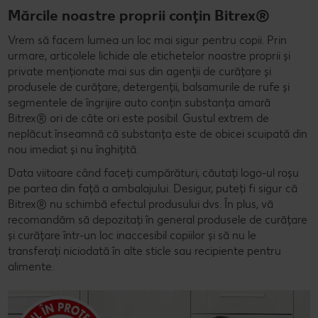
Mărcile noastre proprii conțin Bitrex®
Vrem să facem lumea un loc mai sigur pentru copii. Prin
urmare, articolele lichide ale etichetelor noastre proprii și
private menționate mai sus din agenții de curățare și
produsele de curățare, detergenții, balsamurile de rufe și
segmentele de îngrijire auto conțin substanța amară
Bitrex® ori de câte ori este posibil. Gustul extrem de
neplăcut înseamnă că substanța este de obicei scuipată din
nou imediat și nu înghițită.
Data viitoare când faceți cumpărături, căutați logo-ul roșu
pe partea din față a ambalajului. Desigur, puteți fi sigur că
Bitrex® nu schimbă efectul produsului dvs. În plus, vă
recomandăm să depozitați în general produsele de curățare
și curățare într-un loc inaccesibil copiilor și să nu le
transferați niciodată în alte sticle sau recipiente pentru
alimente.