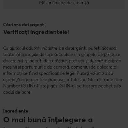
Măsuri în caz de urgență
Căutare detergent
Verificați ingredientele!
Cu ajutorul căutării noastre de detergenți, puteți accesa
toate informațiile despre articolele din grupele de produse
detergenți și agenți de curățare, precum și despre îngrijirea
mașinii și parfumurile de cameră, domeniul de aplicare al
informațiilor fiind specificat de lege. Puteți vizualiza cu
ușurință ingredientele produselor folosind Global Trade Item
Number (GTIN). Puteți găsi GTIN-ul pe fiecare pachet sub
codul de bare.
Ingrediente
O mai bună înțelegere a