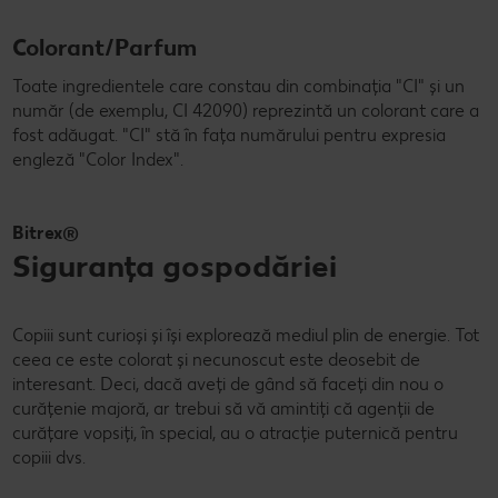
Colorant/Parfum
Toate ingredientele care constau din combinația "CI" și un
număr (de exemplu, CI 42090) reprezintă un colorant care a
fost adăugat. "CI" stă în fața numărului pentru expresia
engleză "Color Index".
Bitrex®
Siguranța gospodăriei
Copiii sunt curioși și își explorează mediul plin de energie. Tot
ceea ce este colorat și necunoscut este deosebit de
interesant. Deci, dacă aveți de gând să faceți din nou o
curățenie majoră, ar trebui să vă amintiți că agenții de
curățare vopsiți, în special, au o atracție puternică pentru
copiii dvs.