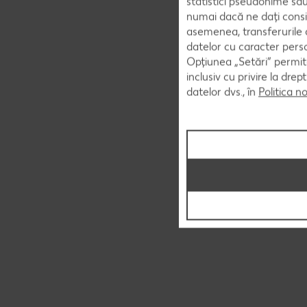
statistici pseudonime sau
numai dacă ne dați consi
asemenea, transferurile d
datelor cu caracter perso
Opțiunea „Setări” permite
inclusiv cu privire la dr
datelor dvs., în
Politica n