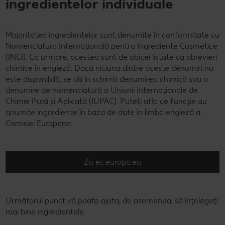
ingredientelor individuale
Majoritatea ingredientelor sunt denumite în conformitate cu
Nomenclatura Internațională pentru Ingrediente Cosmetice
(INCI). Ca urmare, acestea sunt de obicei listate ca abrevieri
chimice în engleză. Dacă niciuna dintre aceste denumiri nu
este disponibilă, se dă în schimb denumirea chimică sau o
denumire de nomenclatură a Uniunii Internaționale de
Chimie Pură și Aplicată (IUPAC). Puteți afla ce funcție au
anumite ingrediente în baza de date în limba engleză a
Comisiei Europene:
Zu ec.europa.eu
Următorul punct vă poate ajuta, de asemenea, să înțelegeți
mai bine ingredientele: