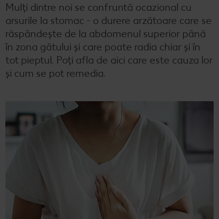
Mulți dintre noi se confruntă ocazional cu
Semințele de pepene verde
Dicționar de alimente
Rețete de mic dejun vegan
Sustenabilitate
Bucuria de a găti
arsurile la stomac - o durere arzătoare care se
răspândește de la abdomenul superior până
Băuturi
Valorile noastre
Rețete de prăjituri
Fresh
Timp liber
în zona gâtului și care poate radia chiar și în
tot pieptul. Poți afla de aici care este cauza lor
Mărcile noastre
Fii responsabil
și cum se pot remedia.
Concursuri
Marcă proprie Kaufland - și calitate și preț mic