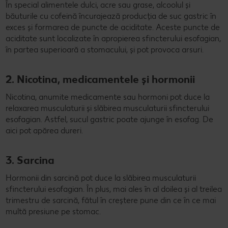
În special alimentele dulci, acre sau grase, alcoolul și
băuturile cu cofeină încurajează producția de suc gastric în
exces și formarea de puncte de aciditate. Aceste puncte de
aciditate sunt localizate în apropierea sfincterului esofagian,
în partea superioară a stomacului, și pot provoca arsuri.
2. Nicotina, medicamentele și hormonii
Nicotina, anumite medicamente sau hormoni pot duce la
relaxarea musculaturii și slăbirea musculaturii sfincterului
esofagian. Astfel, sucul gastric poate ajunge în esofag. De
aici pot apărea dureri.
3. Sarcina
Hormonii din sarcină pot duce la slăbirea musculaturii
sfincterului esofagian. În plus, mai ales în al doilea și al treilea
trimestru de sarcină, fătul în creștere pune din ce în ce mai
multă presiune pe stomac.