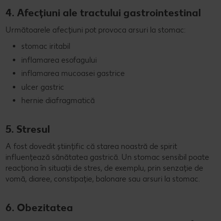
4. Afecțiuni ale tractului gastrointestinal
Următoarele afecțiuni pot provoca arsuri la stomac:
stomac iritabil
inflamarea esofagului
inflamarea mucoasei gastrice
ulcer gastric
hernie diafragmatică
5. Stresul
A fost dovedit științific că starea noastră de spirit
influențează sănătatea gastrică. Un stomac sensibil poate
reacționa în situații de stres, de exemplu, prin senzație de
vomă, diaree, constipație, balonare sau arsuri la stomac.
6. Obezitatea