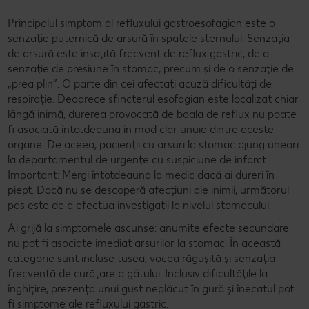
Principalul simptom al refluxului gastroesofagian este o
senzație puternică de arsură în spatele sternului. Senzația
de arsură este însoțită frecvent de reflux gastric, de o
senzație de presiune în stomac, precum și de o senzație de
„prea plin”. O parte din cei afectați acuză dificultăți de
respirație. Deoarece sfincterul esofagian este localizat chiar
lângă inimă, durerea provocată de boala de reflux nu poate
fi asociată întotdeauna în mod clar unuia dintre aceste
organe. De aceea, pacienții cu arsuri la stomac ajung uneori
la departamentul de urgențe cu suspiciune de infarct.
Important: Mergi întotdeauna la medic dacă ai dureri în
piept. Dacă nu se descoperă afecțiuni ale inimii, următorul
pas este de a efectua investigații la nivelul stomacului.
Ai grijă la simptomele ascunse: anumite efecte secundare
nu pot fi asociate imediat arsurilor la stomac. În această
categorie sunt incluse tusea, vocea răgușită și senzația
frecventă de curățare a gâtului. Inclusiv dificultățile la
înghițire, prezența unui gust neplăcut în gură și înecatul pot
fi simptome ale refluxului gastric.