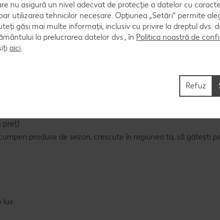
are nu asigură un nivel adecvat de protecție a datelor cu caract
oar utilizarea tehnicilor necesare. Opțiunea „Setări” permite al
uteți găsi mai multe informații, inclusiv cu privire la dreptul dvs.
ântului la prelucrarea datelor dvs., în
Politica noastră de confi
iți
aici
.
Refuz
 preț)
cumperi produse de sezon, crescute în regiunea ta, să gătești p
 lux