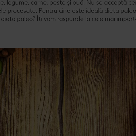
cte, legume, carne, pește și ouă. Nu se acceptă ce
ele procesate. Pentru cine este ideală dieta pale
 dieta paleo? Îți vom răspunde la cele mai impor