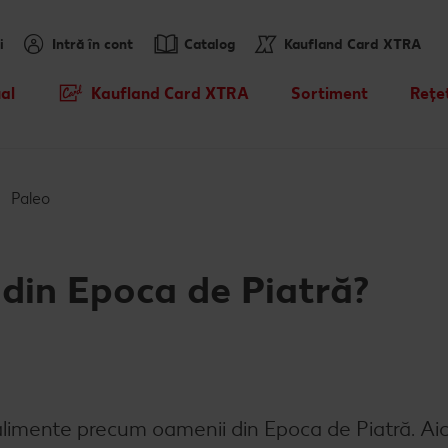
i
Intră în cont
Catalog
Kaufland Card XTRA
al
Kaufland Card XTRA
Sortiment
Rețe
Cupoane XTRA
Noile noastre brandur
Caută
sosit
Oferte Parteneri Kaufland Card
Rețet
Paleo
XTRA
Sortiment tematic
Rețet
Reduceri de categorie
Atât de ieftin
Rețet
a din Epoca de Piatră?
Prospețime în fiecare 
Rețet
Dicționar de alimente
Valorile noastre
 alimente precum oamenii din Epoca de Piatră. Aic
Mărcile noastre