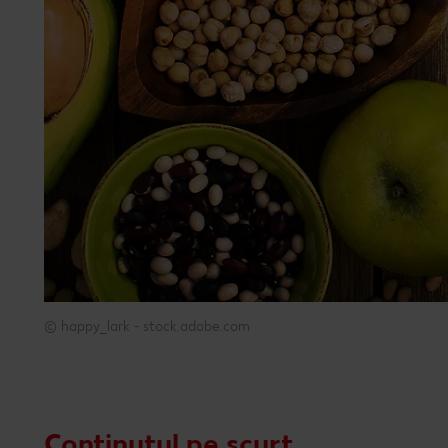
© happy_lark - stock.adobe.com
© happy_lark - stock.adobe.com
Conținutul pe scurt