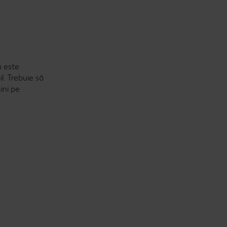
u este
l. Trebuie să
ini pe