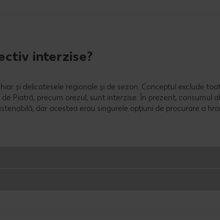
ctiv interzise?
hiar și delicatesele regionale și de sezon. Conceptul exclude toa
e Piatră, precum orezul, sunt interzise. În prezent, consumul a
ustenabilă, dar acestea erau singurele opțiuni de procurare a hra