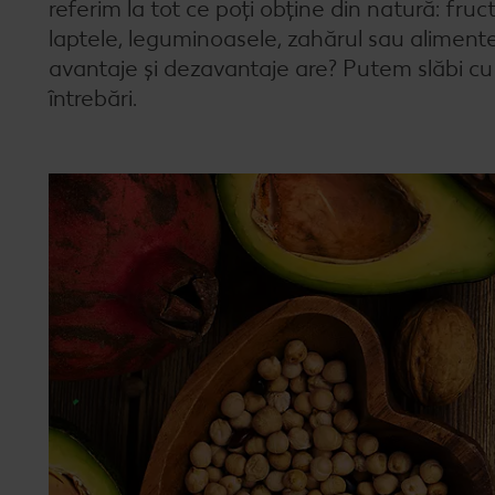
referim la tot ce poți obține din natură: fru
laptele, leguminoasele, zahărul sau aliment
avantaje și dezavantaje are? Putem slăbi cu
întrebări.