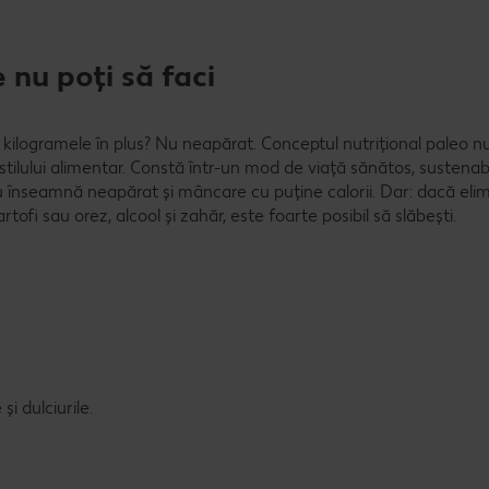
e nu poți să faci
 kilogramele în plus? Nu neapărat. Conceptul nutrițional paleo n
tilului alimentar. Constă într-un mod de viață sănătos, sustenabi
 înseamnă neapărat și mâncare cu puține calorii. Dar: dacă elim
ofi sau orez, alcool și zahăr, este foarte posibil să slăbești.
i dulciurile.