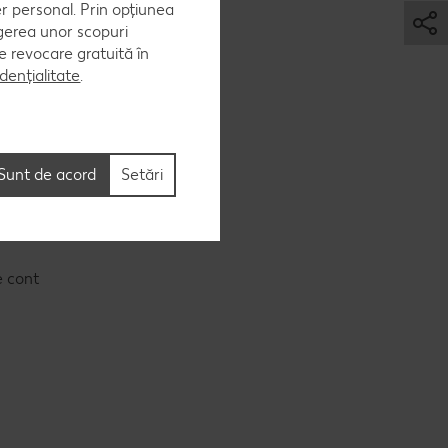
er personal. Prin opțiunea
egerea unor scopuri
 de revocare gratuită în
dențialitate
.
Sunt de acord
Setări
e cont