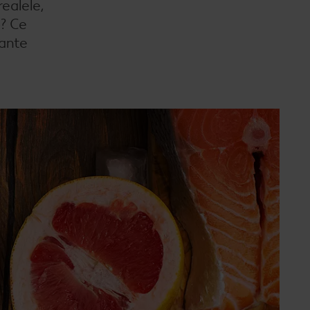
realele,
o? Ce
tante