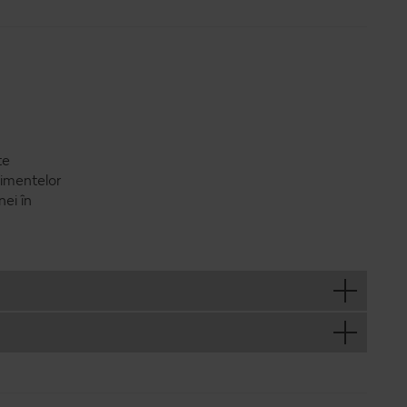
te
limentelor
nei în