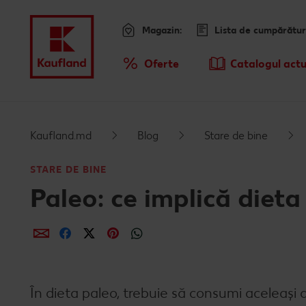
Magazin:
Lista de cumpărătur
Meniu
Oferte
Catalogul actu
Prezentare Generala Oferte
Kaufland.md
Blog
Stare de bine
STARE DE BINE
Paleo: ce implică diet
Distribuie
Distribuie
Distribuie
Distribuie
Distribuie
În dieta paleo, trebuie să consumi aceleași