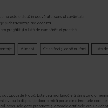
ce nu este o dietă în adevăratul sens al cuvântului.
taje și dezavantaje are aceasta.
-am pregătit și o listă de cumpărături practică.
vantaje
Aliment
Ce să faci și ce să nu faci
Lista d
ic dat Epocii de Piatră. Este cea mai lungă eră din istoria omeniri
ii aveau la dispoziție doar o mică parte din alimentele care ne
rul, produsele gata preparate și aromele artificiale erau, evident