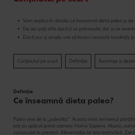
Vom explica în detaliu ce înseamnă dieta paleo și de 
De aici poți afla dacă ți se potrivește, dar și ce avan
Dacă pur și simplu vrei să încerci această tendință, ți
Conținutul pe scurt
Definiție
Avantaje și deza
Definiție
Ce înseamnă dieta paleo?
Paleo vine de la „paleolitic”. Acesta este termenul științif
eră au apărut primii oameni: Homo Sapiens. Atunci, oamen
cunoscute în prezent. Alimentația lor era restrictivă. Zahă