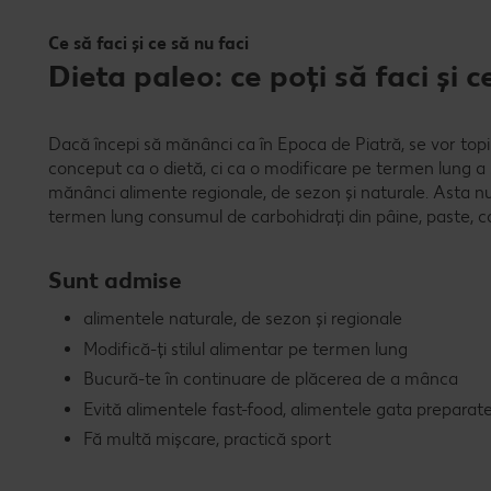
Ce să faci și ce să nu faci
Dieta paleo: ce poți să faci și c
Dacă începi să mănânci ca în Epoca de Piatră, se vor topi
conceput ca o dietă, ci ca o modificare pe termen lung a s
mănânci alimente regionale, de sezon și naturale. Asta nu
termen lung consumul de carbohidrați din pâine, paste, cart
Sunt admise
alimentele naturale, de sezon și regionale
Modifică-ți stilul alimentar pe termen lung
Bucură-te în continuare de plăcerea de a mânca
Evită alimentele fast-food, alimentele gata preparate ș
Fă multă mișcare, practică sport