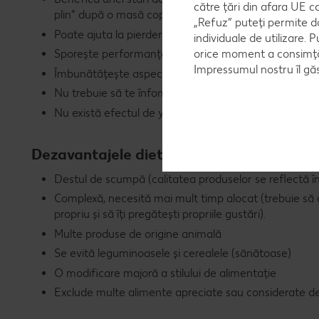
către țări din afara UE c
plin” după o masă copioasă)
„Refuz” puteți permite d
Poate ajuta la pierderea în greutate
individuale de utilizare. P
orice moment a consimțăm
Sporește performanțele sportive
Impressumul nostru îl găs
Îmbunătățește aspectul pielii
Nu trebuie să te înfometezi sau să numeri caloriile
Nu există efectul de yoyo
Dezavantajele dietei paleo
Destul de scumpă (calitatea produselor se reflectă în
Complexă, necesită mai mult timp alocat (trebuie să 
propriu și să îți pregătești propriile gustări).
Multe produse de origine animală
Se evită leguminoasele și cerealele (sănătoase)
O modificare majoră a stilului de alimentație
Exclude multe alimente apreciate sau considerate de