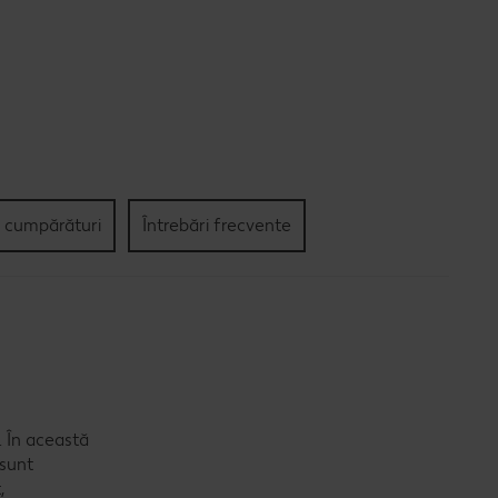
e cumpărături
Întrebări frecvente
i. În această
 sunt
,