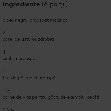
Ingrediente
(6 porții)
piper negru, proaspăt măcinat
2
căței de usturoi, zdrobiți
4
cimbru proaspăt
6
fire de pătrunjel proaspăt
1 kg
carne de vită pentru gătit, de exemplu, ceafă
2 felii