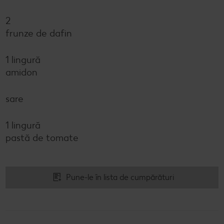
2
frunze de dafin
1 lingură
amidon
sare
1 lingură
pastă de tomate
Pune-le în lista de cumpărături