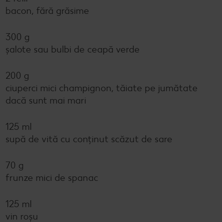
bacon, fără grăsime
300 g
șalote sau bulbi de ceapă verde
200 g
ciuperci mici champignon, tăiate pe jumătate
dacă sunt mai mari
125 ml
supă de vită cu conținut scăzut de sare
70 g
frunze mici de spanac
125 ml
vin roșu