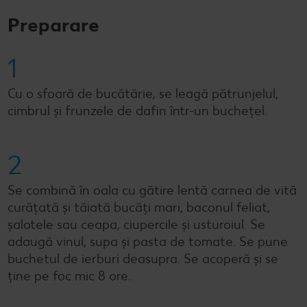
Preparare
1
Cu o sfoară de bucătărie, se leagă pătrunjelul,
cimbrul și frunzele de dafin într-un bucheţel.
2
Se combină în oala cu gătire lentă carnea de vită
curățată și tăiată bucăți mari, baconul feliat,
șalotele sau ceapa, ciupercile și usturoiul. Se
adaugă vinul, supa și pasta de tomate. Se pune
buchetul de ierburi deasupra. Se acoperă și se
ține pe foc mic 8 ore.