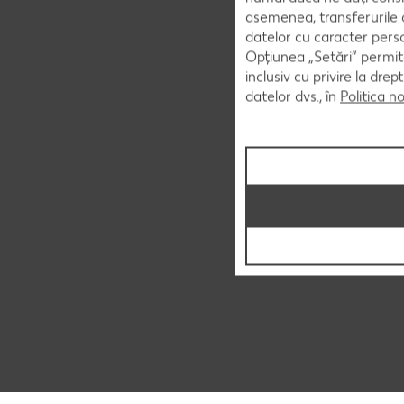
asemenea, transferurile d
datelor cu caracter perso
Opțiunea „Setări” permite
inclusiv cu privire la dr
datelor dvs., în
Politica n