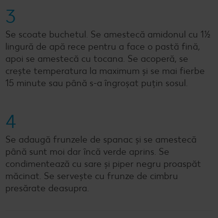
3
Se scoate buchetul. Se amestecă amidonul cu 1½
lingură de apă rece pentru a face o pastă fină,
apoi se amestecă cu tocana. Se acoperă, se
crește temperatura la maximum și se mai fierbe
15 minute sau până s-a îngroșat puțin sosul.
4
Se adaugă frunzele de spanac și se amestecă
până sunt moi dar încă verde aprins. Se
condimentează cu sare și piper negru proaspăt
măcinat. Se servește cu frunze de cimbru
presărate deasupra.