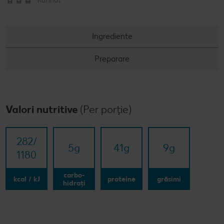
Rafinat
Ingrediente
Preparare
Valori nutritive
(Per porție)
282/​
5
g
41
g
9
g
1180
carbo-
kcal / kJ
proteine
grăsimi
hidrați