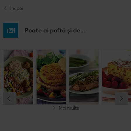
Înapoi
Poate ai poftă și de...
Prăjitură de
Chifteluțe cu
Burgeri din
Somon în
mere
piure de
fasole
crustă de
nemțească
cartofi și
pesto
chives
Cel mult 60 minute
Cel mult 60 minute
Cel mult 60 minute
Simplu
Cel mult 60 minute
Simplu
Simplu
Simplu
Mai multe
Vegetarian