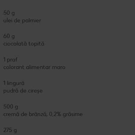
50 g
ulei de palmier
60 g
ciocolată topită
1 praf
colorant alimentar maro
1 lingură
pudră de cireșe
500 g
cremă de brânză, 0,2% grăsime
275 g