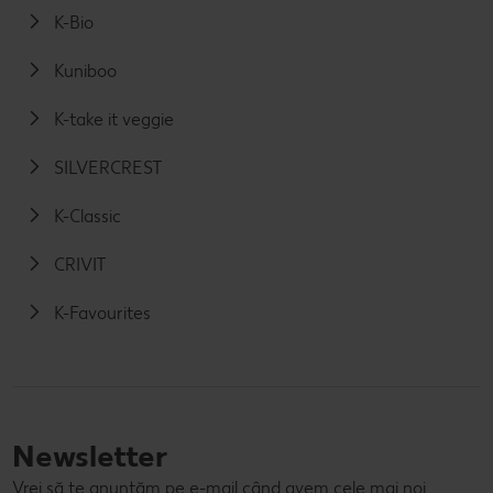
K-Bio
Kuniboo
K-take it veggie
SILVERCREST
K-Classic
CRIVIT
K-Favourites
Newsletter
Vrei să te anunțăm pe e-mail când avem cele mai noi