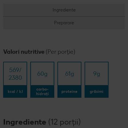
Ingrediente
Preparare
Valori nutritive
(Per porție)
569/​
60
g
61
g
9
g
2380
carbo-
kcal / kJ
proteine
grăsimi
hidrați
Ingrediente
(12 porții)