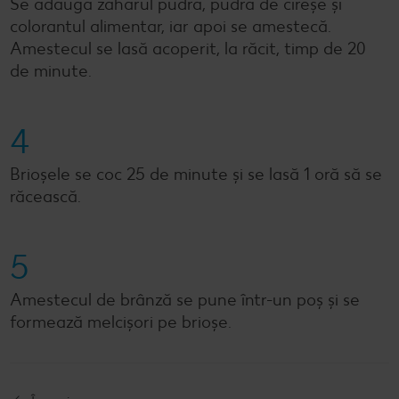
Se adaugă zahărul pudră, pudra de cireșe și
colorantul alimentar, iar apoi se amestecă.
Amestecul se lasă acoperit, la răcit, timp de 20
de minute.
4
Brioșele se coc 25 de minute și se lasă 1 oră să se
răcească.
5
Amestecul de brânză se pune într-un poș și se
formează melcișori pe brioșe.