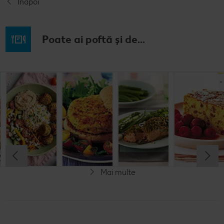
Înapoi
Poate ai poftă și de...
Prăjitură de
Chifteluțe cu
Burgeri din
Somon în
mere
piure de
fasole
crustă de
nemțească
cartofi și
pesto
chives
Cel mult 60 minute
Cel mult 60 minute
Cel mult 60 minute
Simplu
Cel mult 60 minute
Simplu
Simplu
Simplu
Mai multe
Vegetarian