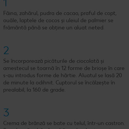
1
Făina, zahărul, pudra de cacao, praful de copt,
ouăle, laptele de cocos și uleiul de palmier se
frământă până se obține un aluat neted.
2
Se încorporează picăturile de ciocolată și
amestecul se toarnă în 12 forme de brioșe în care
s-au introdus forme de hârtie. Aluatul se lasă 20
de minute la odihnit. Cuptorul se încălzește în
prealabil, la 160 de grade.
3
Crema de brânză se bate cu telul, într-un castron.