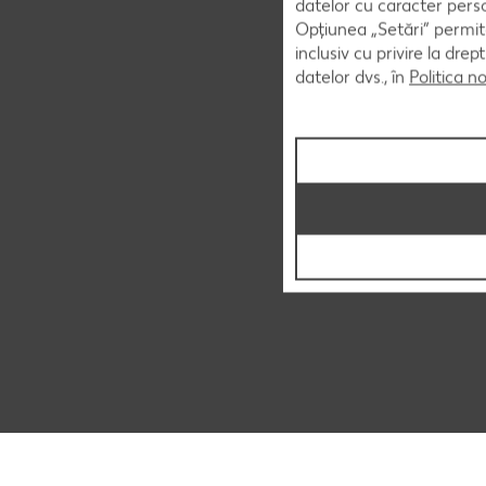
datelor cu caracter perso
Opțiunea „Setări” permite
inclusiv cu privire la dr
datelor dvs., în
Politica n