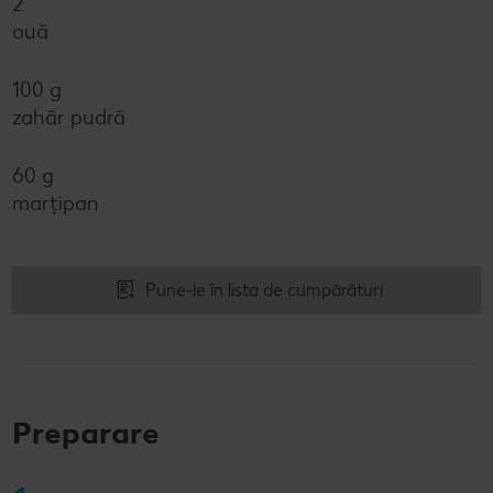
2
ouă
100 g
zahăr pudră
60 g
marțipan
Pune-le în lista de cumpărături
Preparare