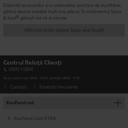
Datorită accesoriilor și a ustensilelor practice de bucătărie,
gătitul devine imediat mult mai plăcut. În sortimentul Spice
®
& Soul
găsești tot ce ai nevoie.
Află mai multe despre Spice and Soul®
Centrul Relații Clienți
0800 1 0800
De luni până vineri: 08:00 - 20:00; sâmbăta: 08:00 - 17:00
Contact
Întrebări frecvente
Kaufland.md
Kaufland Card XTRA