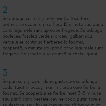
2
Se adaugă cartofii și morcovii. Se face focul
potrivit, se acoperă și se fierb 15 minute sau până
când legumele sunt aproape fragede. Se adaugă
dovleceii, fasolea verde și ardeiul galben sau
verde și se continuă fierberea la foc mic,
acoperită, 5 minute sau până când legumele sunt
fragede. Se scoate și se aruncă buchetul garni.
3
Se pun sare și piper după gust, apoi se adaugă
codul tăiat în bucăți mari în ciorba care fierbe la
foc mic. Se acoperă și se fierbe încet 3–5 minute
sau până când peștele devine opac, puțin tare și
se desface ușor. Nu se lasă ciorba să fiarbă mult