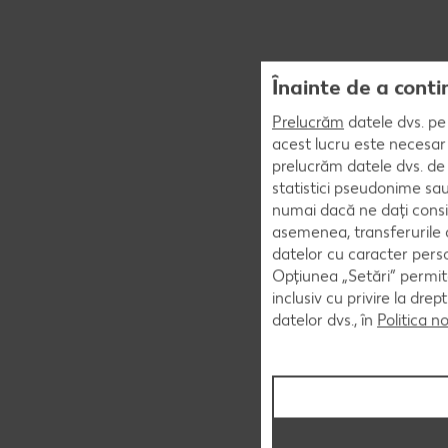
Înainte de a conti
Prelucrăm
datele dvs. pe 
acest lucru este necesar 
prelucrăm datele dvs. de 
statistici pseudonime sau
numai dacă ne dați consi
asemenea, transferurile d
datelor cu caracter perso
Opțiunea „Setări” permite
inclusiv cu privire la dr
datelor dvs., în
Politica n