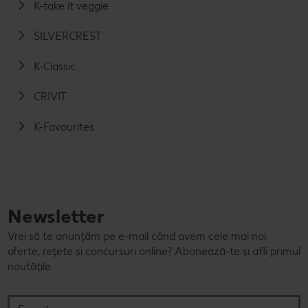
K-take it veggie
SILVERCREST
K-Classic
CRIVIT
K-Favourites
Newsletter
Vrei să te anunțăm pe e-mail când avem cele mai noi
oferte, rețete și concursuri online? Abonează-te și afli primul
noutățile.
E-mail