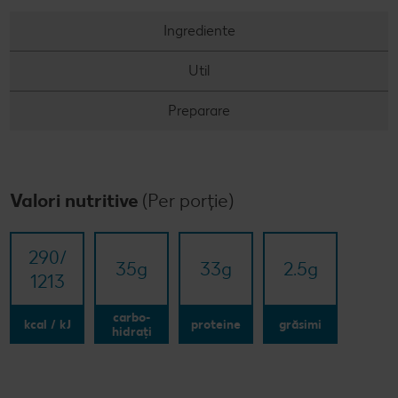
Ingrediente
Util
Preparare
Valori nutritive
(Per porție)
290/​
35
g
33
g
2.5
g
1213
carbo-
kcal / kJ
proteine
grăsimi
hidrați