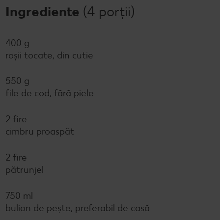
Ingrediente
(4 porții)
400 g
roșii tocate, din cutie
550 g
file de cod, fără piele
2 fire
cimbru proaspăt
2 fire
pătrunjel
750 ml
bulion de pește, preferabil de casă