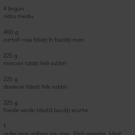
4 linguri
cidru mediu
400 g
cartofi roșii tăiați în bucăți mari
225 g
morcovi tăiați felii subțiri
225 g
dovlecei tăiați felii subțiri
225 g
fasole verde tăiată bucăți scurte
1
ardei gras galben sau roșu, fără semințe, tăiat