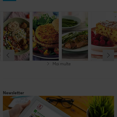
Prăjitură de
Chifteluțe cu
Burgeri din
Somon în
mere
piure de
fasole
crustă de
nemțească
cartofi și
pesto
chives
Cel mult 60 minute
Cel mult 60 minute
Cel mult 60 minute
Simplu
Cel mult 60 minute
Simplu
Simplu
Simplu
Mai multe
Vegetarian
Newsletter