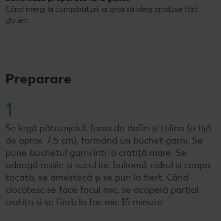
Când mergi la cumpărături, ai grijă să alegi produse fără
gluten.
Preparare
1
Se legă pătrunjelul, foaia de dafin și țelina (o tijă
de aprox. 7,5 cm), formând un buchet garni. Se
pune buchetul garni într-o cratiță mare. Se
adaugă roșiile și sucul lor, bulionul, cidrul și ceapa
tocată, se amestecă și se pun la fiert. Când
clocotesc se face focul mic, se acoperă parțial
cratița și se fierb la foc mic 15 minute.