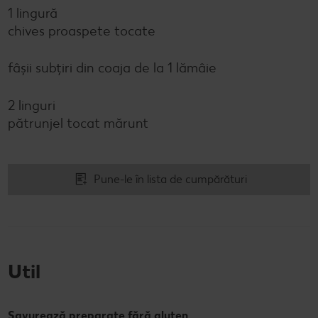
1 lingură
chives proaspete tocate
fâșii subțiri din coaja de la 1 lămâie
2 linguri
pătrunjel tocat mărunt
Pune-le în lista de cumpărături
Util
Savurează preparate fără gluten