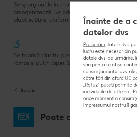
Se sparg ouăle într-un castron și se amestecă 
omogenizează. Se adaugă smântâna, 75 g cașcav
Înainte de a 
aluat subțire, uniform. Se pun sare și piper dup
datelor dvs
3
Prelucrăm
datele dvs. pe 
lucru este necesar din pu
Se toarnă aluatul peste roșii, împărțindu-l în 
datele dvs. de urmărire, 
rămas și puțin piper. Se coc 30-35 de minute sa
sau pentru a afișa conțin
consimțământul dvs. aleg
către țări din afara UE c
„Refuz” puteți permite d
Înapoi
individuale de utilizare. P
orice moment a consimțăm
Impressumul nostru îl găs
Poate ai poftă și de...