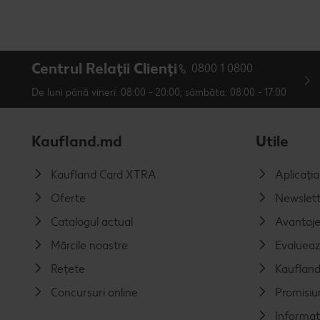
Centrul Relații Clienți
0800 1 0800
De luni până vineri: 08:00 - 20:00; sâmbăta: 08:00 - 17:00
Kaufland.md
Utile
Kaufland Card XTRA
Aplicați
Oferte
Newslett
Catalogul actual
Avantaj
Mărcile noastre
Evalueaz
Rețete
Kaufland
Concursuri online
Promisiu
Informaț