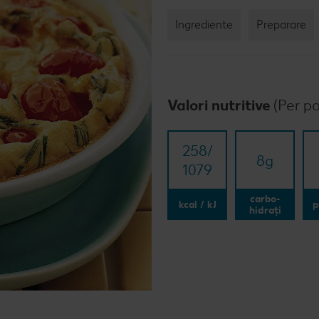
Ingrediente
Preparare
Valori nutritive
(Per po
258/​
8
g
1079
carbo-
kcal / kJ
p
hidrați