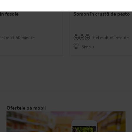
in fasole
Somon în crustă de pesto
Cel mult 60 minute
Cel mult 60 minute
Simplu
Ofertele pe mobil