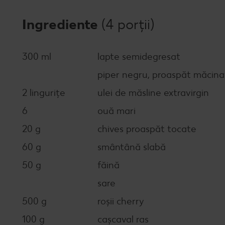
Ingrediente
(4 porții)
300 ml
lapte semidegresat
piper negru, proaspăt măcina
2 lingurițe
ulei de măsline extravirgin
6
ouă mari
20 g
chives proaspăt tocate
60 g
smântână slabă
50 g
făină
sare
500 g
roșii cherry
100 g
cașcaval ras