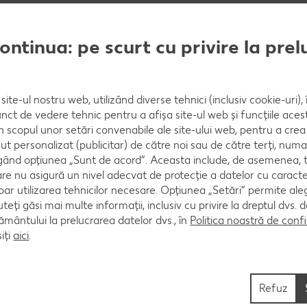
bine, apoi se adaugă treptat făina, amestecând până
al și se toarnă încet laptele, amestecând pentru a
continua: pe scurt cu privire la pre
ă gust.
site-ul nostru web, utilizând diverse tehnici (inclusiv cookie-uri)
nct de vedere tehnic pentru a afișa site-ul web și funcțiile acest
mod egal în cele patru vase. Se presară deasupra cașa
în scopul unor setări convenabile ale site-ului web, pentru a cre
u până se încheagă, sunt pufoase și aurii.
ut personalizat (publicitar) de către noi sau de către terți, numa
ând opțiunea „Sunt de acord”. Aceasta include, de asemenea, t
are nu asigură un nivel adecvat de protecție a datelor cu caract
oar utilizarea tehnicilor necesare. Opțiunea „Setări” permite al
uteți găsi mai multe informații, inclusiv cu privire la dreptul dvs.
ântului la prelucrarea datelor dvs., în
Politica noastră de confi
iți
aici
.
Refuz