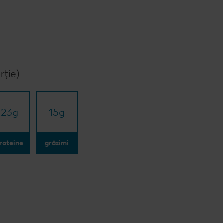
rție)
23
g
15
g
roteine
grăsimi