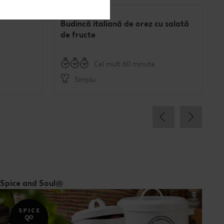
Budincă italiană de orez cu salată
de fructe
Cel mult 60 minute
Simplu
Spice and Soul®