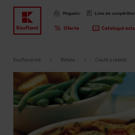
Magazin:
Lista de cumpărătur
Meniu
Oferte
Catalogul actu
Prezentare Generala Oferte
Kaufland.md
Rețete
Caută o rețetă