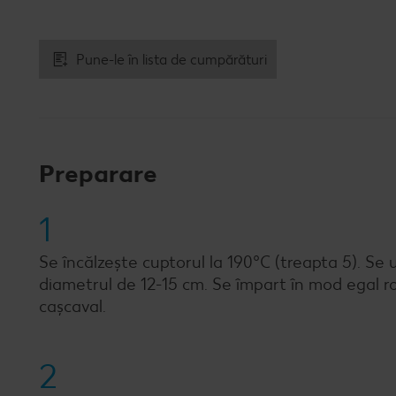
Pune-le în lista de cumpărături
Preparare
1
Se încălzește cuptorul la 190°C (treapta 5). Se
diametrul de 12-15 cm. Se împart în mod egal roși
cașcaval.
2