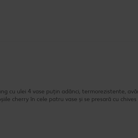
 ung cu ulei 4 vase puțin adânci, termorezistente, avâ
ile cherry în cele patru vase și se presară cu chives 