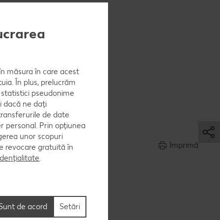
 se
 obține un
lucrarea
, în măsura în care acest
uia. În plus, prelucrăm
cavalul
a statistici pseudonime
i dacă ne dați
ransferurile de date
er personal. Prin opțiunea
egerea unor scopuri
Imprimă
 de revocare gratuită în
dențialitate
.
Sunt de acord
Setări