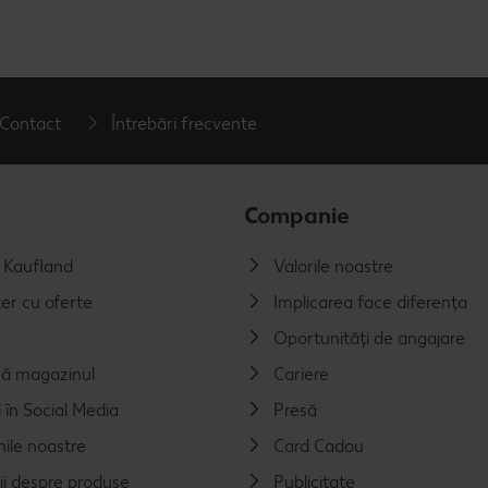
Contact
Întrebări frecvente
Companie
a Kaufland
Valorile noastre
er cu oferte
Implicarea face diferența
e
Oportunități de angajare
ă magazinul
Cariere
 în Social Media
Presă
nile noastre
Card Cadou
ii despre produse
Publicitate