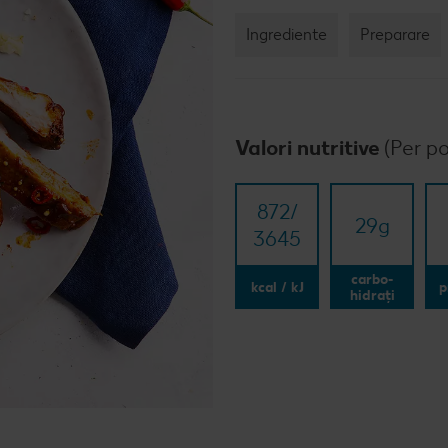
Ingrediente
Preparare
Valori nutritive
(Per po
872/​
29
g
3645
carbo-
kcal / kJ
p
hidrați