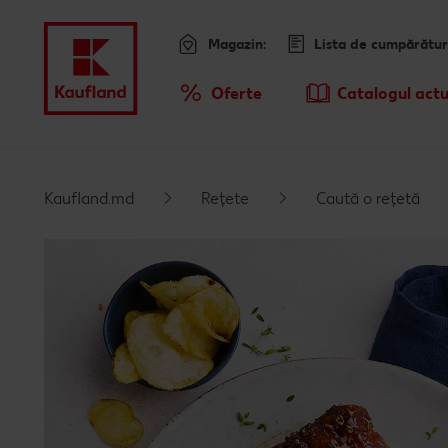
Magazin:
Lista de cumpărătur
Meniu
Oferte
Catalogul actu
Prezentare Generala Oferte
Kaufland.md
Rețete
Caută o rețetă