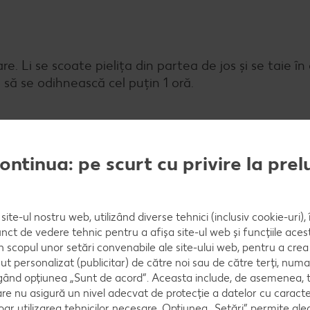
. Li se scoate pielița din partea de jos și se taie în 
 să se odihnească cel puțin 1 oră.
continua: pe scurt cu privire la pre
indicat să aibă capac. Coastele se coc pe el, la temp
emperatura să rămână cât mai constantă în grătar.
site-ul nostru web, utilizând diverse tehnici (inclusiv cookie-uri)
nct de vedere tehnic pentru a afișa site-ul web și funcțiile acest
în scopul unor setări convenabile ale site-ului web, pentru a cre
form cu sosul de grătar și se mai coc încă 10-15 minu
ut personalizat (publicitar) de către noi sau de către terți, numa
ând opțiunea „Sunt de acord”. Aceasta include, de asemenea, t
are nu asigură un nivel adecvat de protecție a datelor cu caract
oar utilizarea tehnicilor necesare. Opțiunea „Setări” permite al