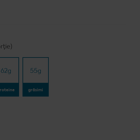
rție)
62
g
55
g
roteine
grăsimi