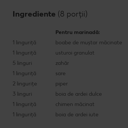
Ingrediente
(8 porții)
Pentru marinadă:
1 linguriță
boabe de muștar măcinate
1 linguriță
usturoi granulat
5 linguri
zahăr
1 linguriță
sare
2 lingurițe
piper
3 linguri
boia de ardei dulce
1 linguriță
chimen măcinat
1 linguriță
boia de ardei iute