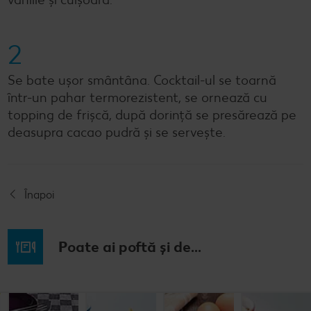
2
Se bate ușor smântâna. Cocktail-ul se toarnă
într-un pahar termorezistent, se ornează cu
topping de frișcă, după dorință se presărează pe
deasupra cacao pudră și se servește.
Înapoi
Poate ai poftă și de...
Budincă
Clătite cu
Tocană
Cremă la