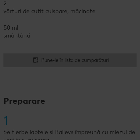
2
vârfuri de cuțit cuișoare, măcinate
50 ml
smântână
Pune-le în lista de cumpărături
Preparare
1
Se fierbe laptele și Baileys împreună cu miezul de
vanilie și cuișoara.