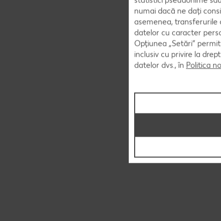
numai dacă ne dați consi
asemenea, transferurile d
datelor cu caracter perso
Opțiunea „Setări” permite
inclusiv cu privire la dr
datelor dvs., în
Politica n