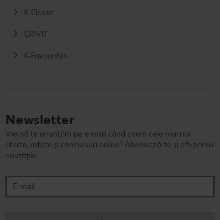
K-Classic
CRIVIT
K-Favourites
Newsletter
Vrei să te anunțăm pe e-mail când avem cele mai noi
oferte, rețete și concursuri online? Abonează-te și afli primul
noutățile.
E-mail