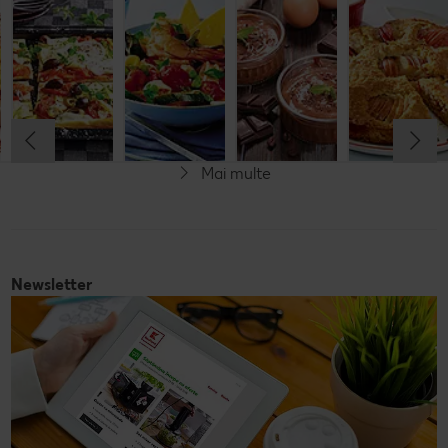
italiană de
legume și
italienească
pahar
orez cu salată
mozzarella
de pește
de fructe
Cel mult 60 minute
Cel mult 30 minute
Cel mult 60 minute
Simplu
Cel mult 60 minute
Simplu
Simplu
Simplu
Mai multe
Fără gluten
Newsletter