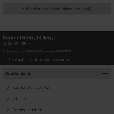
Află mai multe despre Spice and Soul®
Centrul Relații Clienți
0800 1 0800
De luni până vineri: 08:00 - 20:00; sâmbăta: 08:00 - 17:00
Contact
Întrebări frecvente
Kaufland.md
Kaufland Card XTRA
Oferte
Catalogul actual