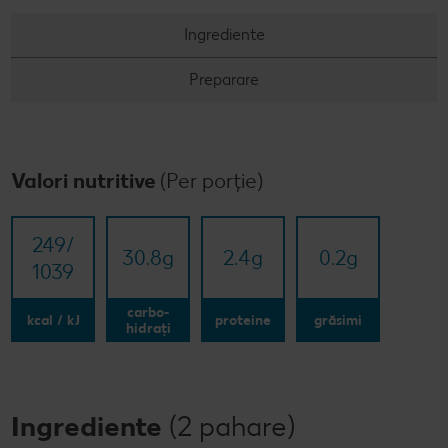
Ingrediente
Preparare
Valori nutritive
(Per porție)
249/​
30.8
g
2.4
g
0.2
g
1039
carbo-
kcal / kJ
proteine
grăsimi
hidrați
Ingrediente
(2 pahare)