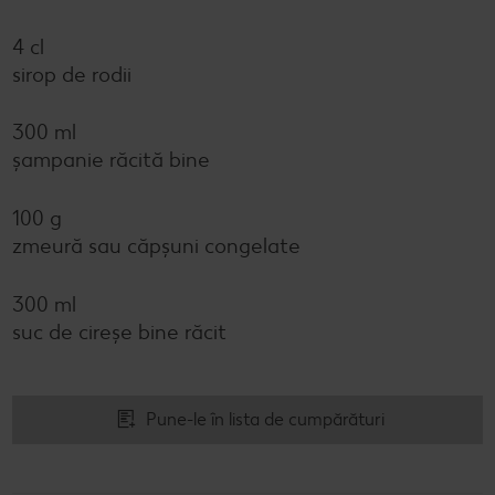
4 cl
sirop de rodii
300 ml
șampanie răcită bine
100 g
zmeură sau căpșuni congelate
300 ml
suc de cireșe bine răcit
Pune-le în lista de cumpărături