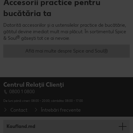
Accesorii practice pentru
bucătăria ta
Datorită accesoriilor și a ustensilelor practice de bucătărie,
gătitul devine imediat mult mai plăcut. În sortimentul Spice
®
& Soul
găsești tot ce ai nevoie.
Află mai multe despre Spice and Soul®
Centrul Relații Clienți
0800 1 0800
De luni până vineri: 08:00 - 20:00; sâmbăta: 08:00 - 17:00
Contact
Întrebări frecvente
Kaufland.md