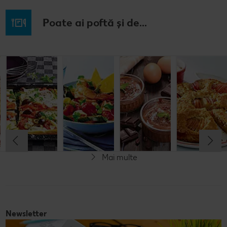
Poate ai poftă și de...
Budincă
Clătite cu
Tocană
Cremă la
italiană de
legume și
italienească
pahar
orez cu salată
mozzarella
de pește
de fructe
Cel mult 60 minute
Cel mult 30 minute
Cel mult 60 minute
Simplu
Cel mult 60 minute
Simplu
Simplu
Simplu
Mai multe
Fără gluten
Newsletter