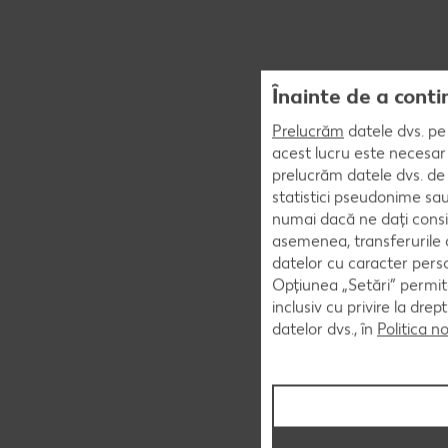
Înainte de a conti
Prelucrăm
datele dvs. pe 
acest lucru este necesar 
prelucrăm datele dvs. de 
statistici pseudonime sau
numai dacă ne dați consi
asemenea, transferurile d
datelor cu caracter perso
Opțiunea „Setări” permite
inclusiv cu privire la dr
datelor dvs., în
Politica n